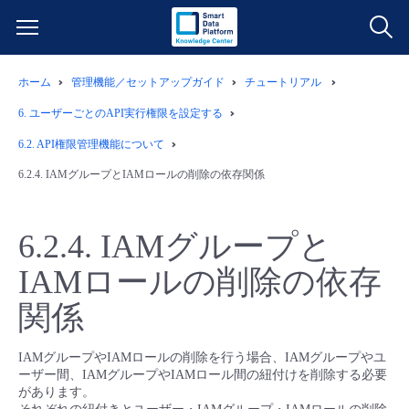
ホーム
管理機能／セットアップガイド
チュートリアル
サービス一覧
6.
ユーザーごとのAPI実行権限を設定する
データ利活用
6.2.
API権限管理機能について
よくある質問
6.2.4.
IAMグループとIAMロールの削除の依存関係
クラウド/サーバー
データ利活用
料金情報
6.2.4.
IAMグループと
ネットワーク
クラウド/サーバー
料金シミュレーター
ご利用開始ガイド
IAMロールの削除の依存
■ 管理機能
IoT
ネットワーク
データ利活用
ユースケース
関係
- 管理機能
- バックアップ
モニタリング/監査
IoT
クラウド/サーバー
故障/メンテナンス情報
IAMグループやIAMロールの削除を行う場合、IAMグループやユ
ーザー間、IAMグループやIAMロール間の紐付けを削除する必要
があります。
- セキュリティ・監査
サポート
モニタリング/監査
ネットワーク
サービス稼働状況