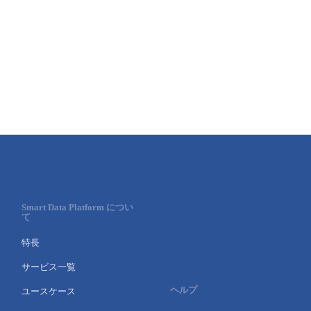
- Flexible InterConnect
- Flexible Remote Access
- vUTM2
Smart Data Platform につい
て
特長
サービス一覧
ヘルプ
ユースケース