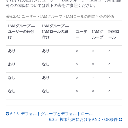
それぞれの紐付きとユーザー・IAMグループ・IAMロールの削除
■ セットアップガイド
可否の関係については以下の表をご参照ください。
パートナー
- データと分析
管理機能
サポート
IoT
故障/メンテナンス履歴
表 6.2.4.1
ユーザー・IAMグループ・IAMロールの削除可否の関係
- 新規お申し込み方法
IAMグループ ―
IAMグループ ―
販売パートナー向けプログラム
トレーニング/操作動画
- IoT
ユーザーの紐付
IAMロールの紐
ユーザ
IAMグ
IAMロ
すべてのメニューを見る
管理機能
モニタリング/監査
メンテナンス予定
- 初期設定・確認
け
付け
ー
ループ
ール
協業パートナー
脱炭素化
- マルチクラウド利用
すべてのメニューを見る
サポート
定期メンテナンス
- ユーザー機能の管理
あり
あり
○
×
×
- リモートワーク
あり
なし
○
×
○
すべてのメニューを見る
- 登録情報の管理
なし
あり
○
×
×
- ITインフラストラクチャー
- APIリファレンス
なし
なし
○
○
○
- その他
■ 基本構築ガイド
6.2.3.
デフォルトグループとデフォルトロール
- クラウド / サーバー
6.2.5.
権限記述におけるAND・OR条件