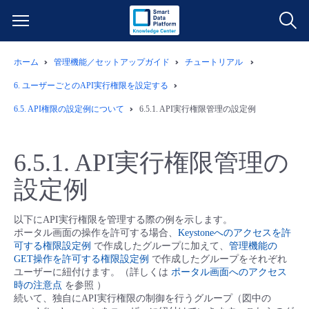
ホーム
管理機能／セットアップガイド
チュートリアル
サービス一覧
6.
ユーザーごとのAPI実行権限を設定する
データ利活用
6.5.
API権限の設定例について
6.5.1.
API実行権限管理の設定例
よくある質問
クラウド/サーバー
データ利活用
料金情報
6.5.1.
API実行権限管理の
設定例
ネットワーク
クラウド/サーバー
料金シミュレーター
ご利用開始ガイド
以下にAPI実行権限を管理する際の例を示します。
■ 管理機能
IoT
ネットワーク
データ利活用
ユースケース
ポータル画面の操作を許可する場合、
Keystoneへのアクセスを許
可する権限設定例
で作成したグループに加えて、
管理機能の
GET操作を許可する権限設定例
で作成したグループをそれぞれ
- 管理機能
- バックアップ
モニタリング/監査
IoT
クラウド/サーバー
故障/メンテナンス情報
ユーザーに紐付けます。（詳しくは
ポータル画面へのアクセス
時の注意点
を参照 ）
続いて、独自にAPI実行権限の制御を行うグループ（図中の
- セキュリティ・監査
サポート
モニタリング/監査
ネットワーク
サービス稼働状況