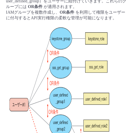
user_defined_group）をユーザーに紐付けていきます。これらのグ
■ セットアップガイド
ループには
OR条件
が適用されます。
IAMグループを複数作成し、
OR条件
を利用して権限をユーザー
パートナー
- データと分析
管理機能
サポート
IoT
故障/メンテナンス履歴
に付与するとAPI実行権限の柔軟な管理が可能になります。
- 新規お申し込み方法
販売パートナー向けプログラム
トレーニング/操作動画
- IoT
すべてのメニューを見る
管理機能
モニタリング/監査
メンテナンス予定
- 初期設定・確認
協業パートナー
脱炭素化
- マルチクラウド利用
すべてのメニューを見る
サポート
定期メンテナンス
- ユーザー機能の管理
- リモートワーク
すべてのメニューを見る
- 登録情報の管理
- ITインフラストラクチャー
- APIリファレンス
- その他
■ 基本構築ガイド
- クラウド / サーバー