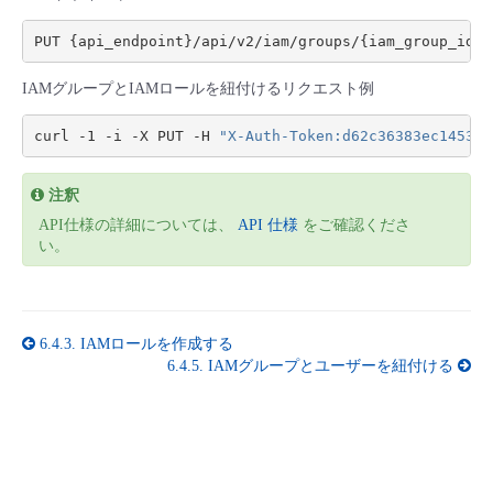
■ セットアップガイド
パートナー
- データと分析
管理機能
サポート
IoT
故障/メンテナンス履歴
- 新規お申し込み方法
IAMグループとIAMロールを紐付けるリクエスト例
販売パートナー向けプログラム
トレーニング/操作動画
- IoT
すべてのメニューを見る
管理機能
モニタリング/監査
メンテナンス予定
- 初期設定・確認
curl -1 -i -X PUT -H 
"X-Auth-Token:d62c36383ec14532a
協業パートナー
脱炭素化
- マルチクラウド利用
すべてのメニューを見る
サポート
定期メンテナンス
- ユーザー機能の管理
注釈
API仕様の詳細については、
API 仕様
をご確認くださ
- リモートワーク
い。
すべてのメニューを見る
- 登録情報の管理
- ITインフラストラクチャー
- APIリファレンス
6.4.3.
IAMロールを作成する
- その他
6.4.5.
IAMグループとユーザーを紐付ける
■ 基本構築ガイド
- クラウド / サーバー