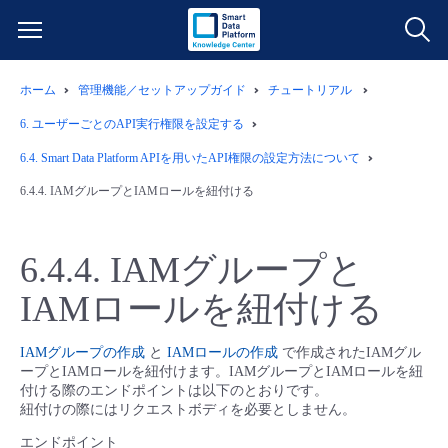
ホーム
管理機能／セットアップガイド
チュートリアル
サービス一覧
6.
ユーザーごとのAPI実行権限を設定する
データ利活用
6.4.
Smart Data Platform APIを用いたAPI権限の設定方法について
よくある質問
6.4.4.
IAMグループとIAMロールを紐付ける
クラウド/サーバー
データ利活用
料金情報
6.4.4.
IAMグループと
ネットワーク
クラウド/サーバー
料金シミュレーター
ご利用開始ガイド
IAMロールを紐付ける
■ 管理機能
IoT
ネットワーク
データ利活用
ユースケース
IAMグループの作成
と
IAMロールの作成
で作成されたIAMグル
ープとIAMロールを紐付けます。IAMグループとIAMロールを紐
- 管理機能
- バックアップ
モニタリング/監査
IoT
クラウド/サーバー
付ける際のエンドポイントは以下のとおりです。
故障/メンテナンス情報
紐付けの際にはリクエストボディを必要としません。
- セキュリティ・監査
エンドポイント
サポート
モニタリング/監査
ネットワーク
サービス稼働状況