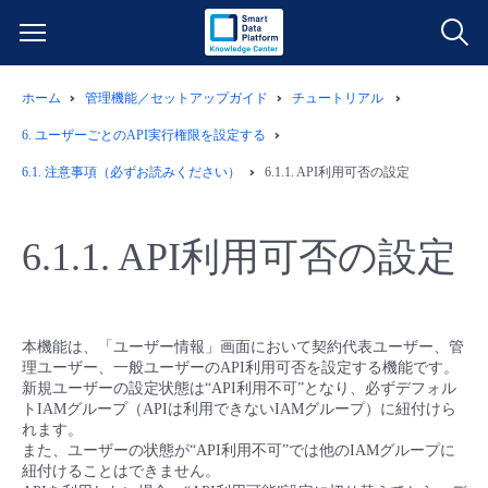
ホーム
管理機能／セットアップガイド
チュートリアル
サービス一覧
6.
ユーザーごとのAPI実行権限を設定する
データ利活用
6.1.
注意事項（必ずお読みください）
6.1.1.
API利用可否の設定
よくある質問
クラウド/サーバー
データ利活用
料金情報
6.1.1.
API利用可否の設定
ネットワーク
クラウド/サーバー
料金シミュレーター
ご利用開始ガイド
本機能は、「ユーザー情報」画面において契約代表ユーザー、管
■ 管理機能
IoT
ネットワーク
データ利活用
ユースケース
理ユーザー、一般ユーザーのAPI利用可否を設定する機能です。
新規ユーザーの設定状態は“API利用不可”となり、必ずデフォル
トIAMグループ（APIは利用できないIAMグループ）に紐付けら
- 管理機能
- バックアップ
モニタリング/監査
IoT
クラウド/サーバー
故障/メンテナンス情報
れます。
また、ユーザーの状態が“API利用不可”では他のIAMグループに
紐付けることはできません。
- セキュリティ・監査
サポート
モニタリング/監査
ネットワーク
サービス稼働状況