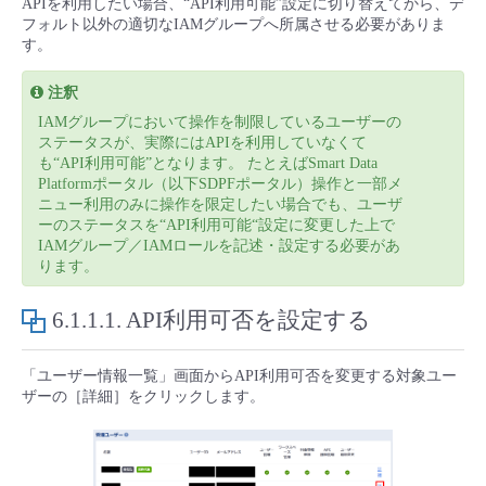
APIを利用したい場合、“API利用可能”設定に切り替えてから、デ
■ セットアップガイド
フォルト以外の適切なIAMグループへ所属させる必要がありま
す。
パートナー
- データと分析
管理機能
サポート
IoT
故障/メンテナンス履歴
- 新規お申し込み方法
注釈
販売パートナー向けプログラム
トレーニング/操作動画
- IoT
すべてのメニューを見る
管理機能
モニタリング/監査
メンテナンス予定
IAMグループにおいて操作を制限しているユーザーの
- 初期設定・確認
ステータスが、実際にはAPIを利用していなくて
も“API利用可能”となります。 たとえばSmart Data
協業パートナー
脱炭素化
- マルチクラウド利用
すべてのメニューを見る
サポート
定期メンテナンス
Platformポータル（以下SDPFポータル）操作と一部メ
- ユーザー機能の管理
ニュー利用のみに操作を限定したい場合でも、ユーザ
ーのステータスを“API利用可能“設定に変更した上で
- リモートワーク
IAMグループ／IAMロールを記述・設定する必要があ
すべてのメニューを見る
- 登録情報の管理
ります。
- ITインフラストラクチャー
- APIリファレンス
6.1.1.1.
API利用可否を設定する
- その他
「ユーザー情報一覧」画面からAPI利用可否を変更する対象ユー
■ 基本構築ガイド
ザーの［詳細］をクリックします。
- クラウド / サーバー