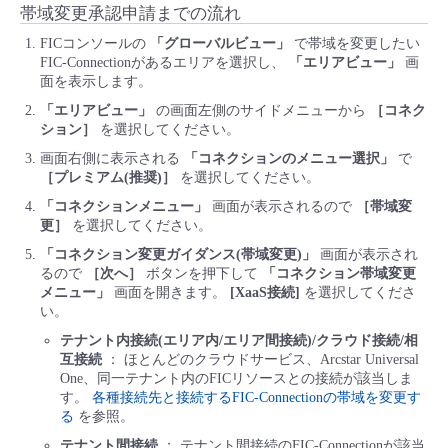
帯域変更承認申請までの流れ
FICコンソールの
「グローバルビュー」
で帯域を変更したい
FIC-Connectionがあるエリアを選択し、
「エリアビュー」
画
面を表示します。
「エリアビュー」
の画面左側のサイドメニューから
［コネク
ション］
を選択してください。
画面右側に表示される
「コネクションのメニュー選択」
で
［プレミアム(推奨)］
を選択してください。
「コネクションメニュー」
画面が表示されるので
［帯域変
更］
を選択してください。
「コネクション変更ガイダンス(帯域変更)」
画面が表示され
るので
［次へ］
ボタンを押下して
「コネクション帯域変更
メニュー」
画面を開きます。
[XaaS接続]
を選択してくださ
い。
テナント内接続(エリア内/エリア間接続)/クラウド接続/相
互接続
： ほとんどのクラウドサービス、Arcstar Universal
One、同一テナント内のFICリソースとの接続が該当しま
す。
各種接続先と接続するFIC-Connectionの帯域を変更す
る
を参照。
テナント間接続
： テナント間接続のFIC-Connectionが該当