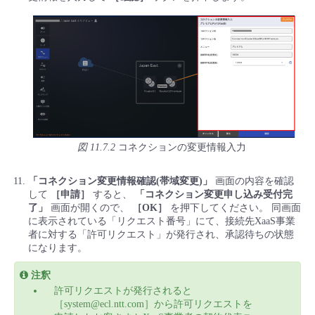
図 11.7.2
コネクションの変更情報入力
「コネクション変更情報確認(帯域変更)」
画面の内容を確認
して
［申請］
すると、
「コネクション変更申し込み受付完
了」
画面が開くので、
［OK］
を押下してください。 同画面
に表示されている「リクエスト番号」にて、接続先XaaS事業
者に対する「許可リクエスト」が発行され、承認待ちの状態
になります。
注釈
許可リクエストが発行されると
［system@ecl.ntt.com］から許可リクエストを