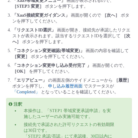
「XaaS帯域変更メニュー」
画面が表示されるので、
［STEP3 変更］
ボタンを押下します。
「XaaS接続変更ガイダンス」
画面が開くので
［次へ］
ボタ
ンを押下してください。
「リクエストID選択」
画面が開き、接続先が承認したリクエ
ストが表示されます。該当するリクエストIDを選択して
［次
へ］
ボタンを押下します。
「コネクション変更確認(帯域変更)」
画面の内容を確認して
［変更］
ボタンを押下してください。
「コネクション変更申し込み受付完了 」
画面が開くので、
［OK］
を押下してください。
「エリアビュー」
の画面左側のサイドメニューから
［履歴］
ボタンを押下し、
申し込み履歴画面
でステータスが
「Completed」
となっていることを確認してください。
注釈
本操作は、「STEP1 帯域変更承認申請」を実
施したユーザーのみ実施可能です。
接続先で承認された許可リクエストの有効期限
は30日です。
「STEP2 承認/否認」にて承認後、30日以内に