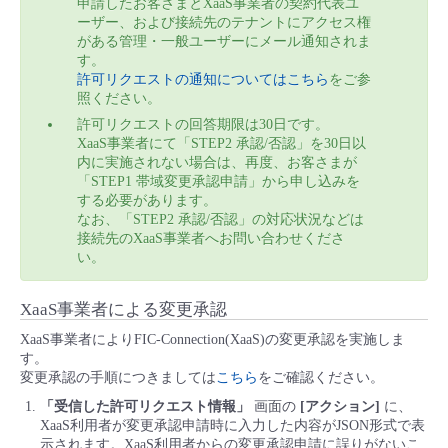
申請したお客さまとXaaS事業者の契約代表ユ
ーザー、および接続先のテナントにアクセス権
がある管理・一般ユーザーにメール通知されま
す。
許可リクエストの通知についてはこちら
をご参
照ください。
許可リクエストの回答期限は30日です。
XaaS事業者にて「STEP2 承認/否認」を30日以
内に実施されない場合は、再度、お客さまが
「STEP1 帯域変更承認申請」から申し込みを
する必要があります。
なお、「STEP2 承認/否認」の対応状況などは
接続先のXaaS事業者へお問い合わせくださ
い。
XaaS事業者による変更承認
XaaS事業者によりFIC-Connection(XaaS)の変更承認を実施しま
す。
変更承認の手順につきましては
こちら
をご確認ください。
「受信した許可リクエスト情報」
画面の
[アクション]
に、
XaaS利用者が変更承認申請時に入力した内容がJSON形式で表
示されます。XaaS利用者からの変更承認申請に誤りがないこ