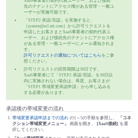
XaaS事業者の契約代表ユーザー、および接続
先のテナントにアクセス権がある管理・一般ユ
ーザーが実施可能です。
「STEP2 承認/否認」を実施すると、
［system@ecl.ntt.com］から許可リクエストを
申請したお客さまとXaaS事業者の契約代表ユ
ーザー、および接続先のテナントにアクセス権
がある管理・一般ユーザーにメール通知されま
す。
許可リクエストの通知についてはこちら
をご参
照ください。
許可リクエストの回答期限は30日です。
XaaS事業者にて「STEP2 承認/否認」を30日以
内に実施されない場合は、再度、お客さまが
「STEP1 帯域変更承認申請」から申し込みを
する必要があります。
承認後の帯域変更の流れ
帯域変更承認申請までの流れ
の1～5の手順を参照し、
「コネ
クション帯域変更メニュー」
画面を開き、
[XaaS接続]
を選
択してください。