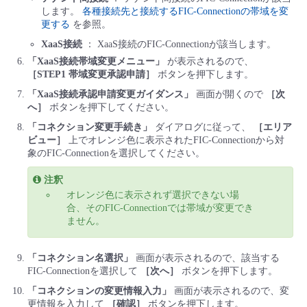
します。
各種接続先と接続するFIC-Connectionの帯域を変
更する
を参照。
XaaS接続
： XaaS接続のFIC-Connectionが該当します。
「XaaS接続帯域変更メニュー」
が表示されるので、
［STEP1 帯域変更承認申請］
ボタンを押下します。
「XaaS接続承認申請変更ガイダンス」
画面が開くので
［次
へ］
ボタンを押下してください。
「コネクション変更手続き」
ダイアログに従って、
［エリア
ビュー］
上でオレンジ色に表示されたFIC-Connectionから対
象のFIC-Connectionを選択してください。
注釈
オレンジ色に表示されず選択できない場
合、そのFIC-Connectionでは帯域が変更でき
ません。
「コネクション名選択」
画面が表示されるので、該当する
FIC-Connectionを選択して
［次へ］
ボタンを押下します。
「コネクションの変更情報入力」
画面が表示されるので、変
更情報を入力して
［確認］
ボタンを押下します。