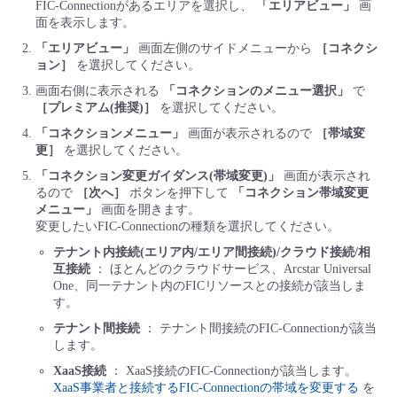
FIC-Connectionがあるエリアを選択し、
「エリアビュー」
画
■ セットアップガイド
面を表示します。
パートナー
- データと分析
管理機能
サポート
IoT
故障/メンテナンス履歴
「エリアビュー」
画面左側のサイドメニューから
［コネクシ
- 新規お申し込み方法
ョン］
を選択してください。
販売パートナー向けプログラム
トレーニング/操作動画
画面右側に表示される
「コネクションのメニュー選択」
で
- IoT
すべてのメニューを見る
管理機能
モニタリング/監査
メンテナンス予定
- 初期設定・確認
［プレミアム(推奨)］
を選択してください。
「コネクションメニュー」
画面が表示されるので
［帯域変
協業パートナー
脱炭素化
- マルチクラウド利用
すべてのメニューを見る
サポート
定期メンテナンス
更］
を選択してください。
- ユーザー機能の管理
「コネクション変更ガイダンス(帯域変更)」
画面が表示され
- リモートワーク
るので
［次へ］
ボタンを押下して
「コネクション帯域変更
すべてのメニューを見る
- 登録情報の管理
メニュー」
画面を開きます。
変更したいFIC-Connectionの種類を選択してください。
- ITインフラストラクチャー
テナント内接続(エリア内/エリア間接続)/クラウド接続/相
- APIリファレンス
互接続
： ほとんどのクラウドサービス、Arcstar Universal
One、同一テナント内のFICリソースとの接続が該当しま
- その他
す。
■ 基本構築ガイド
テナント間接続
： テナント間接続のFIC-Connectionが該当
します。
- クラウド / サーバー
XaaS接続
： XaaS接続のFIC-Connectionが該当します。
XaaS事業者と接続するFIC-Connectionの帯域を変更する
を