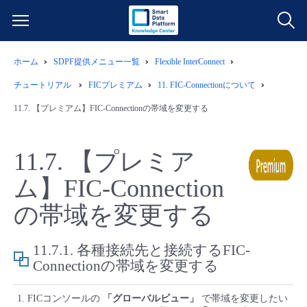
ホーム
SDPF提供メニュー一覧
Flexible InterConnect
サービス一覧
チュートリアル
FICプレミアム
11.
FIC-Connectionについて
データ利活用
11.7.
【プレミアム】FIC-Connectionの帯域を変更する
よくある質問
クラウド/サーバー
データ利活用
料金情報
11.7.
【プレミア
ム】FIC-Connection
ネットワーク
クラウド/サーバー
料金シミュレーター
ご利用開始ガイド
の帯域を変更する
■ 管理機能
IoT
ネットワーク
データ利活用
ユースケース
11.7.1.
各種接続先と接続するFIC-
- 管理機能
Connectionの帯域を変更する
- バックアップ
モニタリング/監査
IoT
クラウド/サーバー
故障/メンテナンス情報
FICコンソールの
「グローバルビュー」
で帯域を変更したい
- セキュリティ・監査
サポート
モニタリング/監査
ネットワーク
サービス稼働状況