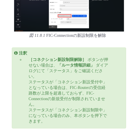
- Flexible InterConnect
- Flexible Remote Access
図 11.8.1
FIC-Connectionの新設制限を解除
- vUTM2
注釈
［コネクション新設制限解除］
ボタンが押
せない場合は、
「ルータ情報詳細」
ダイア
ログにて「ステータス」をご確認くださ
い。
ステータスが「コネクション新設受付中」
となっている場合は、FIC-Routerの受信経
路数が上限を超過しておらず、FIC-
Connectionの新規受付が制限されていませ
ん。
ステータスが「コネクション新設制限中」
になっている場合のみ、本ボタンを押下で
きます。