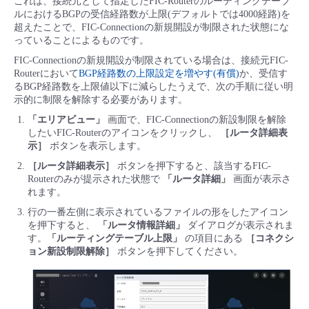
これは、接続元として指定したFIC-Routerのルーティングテーブ
■ セットアップガイド
ルにおけるBGPの受信経路数が上限(デフォルトでは4000経路)を
超えたことで、FIC-Connectionの新規開設が制限された状態にな
パートナー
- データと分析
管理機能
サポート
IoT
故障/メンテナンス履歴
っていることによるものです。
- 新規お申し込み方法
FIC-Connectionの新規開設が制限されている場合は、接続元FIC-
販売パートナー向けプログラム
トレーニング/操作動画
- IoT
Routerにおいて
BGP経路数の上限設定を増やす(有償)
か、受信す
すべてのメニューを見る
管理機能
モニタリング/監査
メンテナンス予定
- 初期設定・確認
るBGP経路数を上限値以下に減らしたうえで、次の手順に従い明
示的に制限を解除する必要があります。
協業パートナー
脱炭素化
- マルチクラウド利用
すべてのメニューを見る
サポート
定期メンテナンス
「エリアビュー」
画面で、FIC-Connectionの新設制限を解除
- ユーザー機能の管理
したいFIC-Routerのアイコンをクリックし、
［ルータ詳細表
示］
ボタンを表示します。
- リモートワーク
すべてのメニューを見る
- 登録情報の管理
［ルータ詳細表示］
ボタンを押下すると、該当するFIC-
Routerのみが提示された状態で
「ルータ詳細」
画面が表示さ
- ITインフラストラクチャー
れます。
- APIリファレンス
行の一番左側に表示されているファイルの形をしたアイコン
を押下すると、
「ルータ情報詳細」
ダイアログが表示されま
- その他
す。
「ルーティングテーブル上限」
の項目にある
［コネクシ
■ 基本構築ガイド
ョン新設制限解除］
ボタンを押下してください。
- クラウド / サーバー