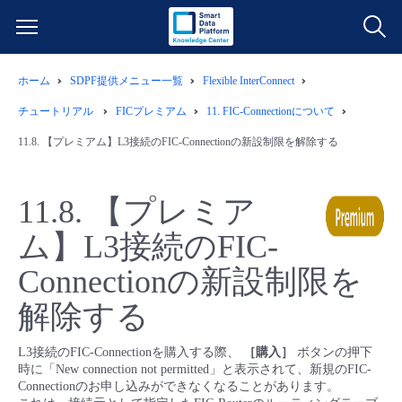
ホーム
SDPF提供メニュー一覧
Flexible InterConnect
サービス一覧
チュートリアル
FICプレミアム
11.
FIC-Connectionについて
データ利活用
11.8.
【プレミアム】L3接続のFIC-Connectionの新設制限を解除する
よくある質問
クラウド/サーバー
データ利活用
料金情報
11.8.
【プレミア
ム】L3接続のFIC-
ネットワーク
クラウド/サーバー
料金シミュレーター
ご利用開始ガイド
Connectionの新設制限を
■ 管理機能
IoT
ネットワーク
データ利活用
ユースケース
解除する
- 管理機能
- バックアップ
モニタリング/監査
IoT
クラウド/サーバー
故障/メンテナンス情報
L3接続のFIC-Connectionを購入する際、
［購入］
ボタンの押下
時に「New connection not permitted」と表示されて、新規のFIC-
Connectionのお申し込みができなくなることがあります。
- セキュリティ・監査
サポート
モニタリング/監査
ネットワーク
サービス稼働状況