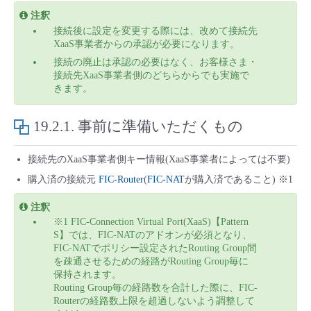
注釈
- Flexible InterConnect
接続後に設定を変更する際には、改めて接続先
XaaS事業者からの承認が必要になります。
- Flexible Remote Access
接続の廃止は承認の必要はなく、お客様さま・
接続先XaaS事業者側のどちらからでも実施で
きます。
- vUTM2
19.2.1.
事前に準備いただくもの
接続先のXaaS事業者側キー情報(XaaS事業者によっては不要)
購入済の接続元
FIC-Router
(
FIC-NAT
が購入済であること) ※1
注釈
※1 FIC-Connection Virtual Port(XaaS)【Pattern
S】では、FIC-NATのアドオンが必須となり、
FIC-NATでポリシー設定されたRouting Group間
を疎通させるための経路がRouting Group毎に
保持されます。
Routing Group毎の経路数を合計した際に、FIC-
Routerの経路数上限を超過しないよう調整して