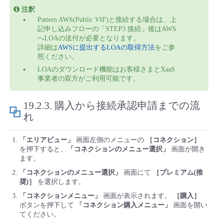
注釈
Pattern AWS(Public VIF)と接続する場合は、上
記申し込みフローの「STEP3 接続」後はAWS
へLOAの送付が必要となります。
詳細は
AWSに提出するLOAの取得方法
をご参
照ください。
LOAのダウンロード機能はお客様さまとXaaS
事業者の双方がご利用可能です。
19.2.3.
購入から接続承認申請までの流
れ
「エリアビュー」
画面左側のメニューの
［コネクション］
を押下すると、
「コネクションのメニュー選択」
画面が開き
ます。
「コネクションのメニュー選択」
画面にて
［プレミアム(推
奨)］
を選択します。
「コネクションメニュー」
画面が表示されます。
［購入］
ボタンを押下して
「コネクション購入メニュー」
画面を開い
てください。