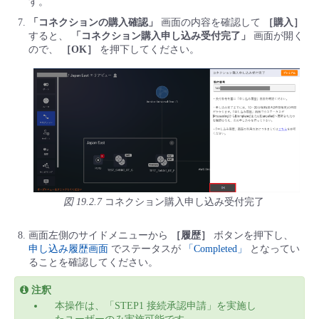
す。
「コネクションの購入確認」
画面の内容を確認して
［購入］
すると、
「コネクション購入申し込み受付完了」
画面が開く
ので、
［OK］
を押下してください。
図 19.2.7
コネクション購入申し込み受付完了
画面左側のサイドメニューから
［履歴］
ボタンを押下し、
申し込み履歴画面
でステータスが
「Completed」
となってい
ることを確認してください。
注釈
本操作は、「STEP1 接続承認申請」を実施し