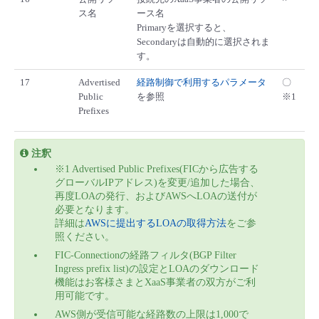
ス名
ース名
Primaryを選択すると、
Secondaryは自動的に選択されま
す。
17
Advertised
経路制御で利用するパラメータ
〇
Public
を参照
※1
Prefixes
注釈
※1 Advertised Public Prefixes(FICから広告する
グローバルIPアドレス)を変更/追加した場合、
再度LOAの発行、およびAWSへLOAの送付が
必要となります。
詳細は
AWSに提出するLOAの取得方法
をご参
照ください。
FIC-Connectionの経路フィルタ(BGP Filter
Ingress prefix list)の設定とLOAのダウンロード
機能はお客様さまとXaaS事業者の双方がご利
用可能です。
AWS側が受信可能な経路数の上限は1,000で