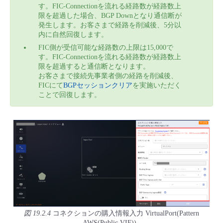
す。FIC-Connectionを流れる経路数が経路数上
限を超過した場合、BGP Downとなり通信断が
発生します。お客さまで経路を削減後、5分以
内に自然回復します。
FIC側が受信可能な経路数の上限は15,000で
す。FIC-Connectionを流れる経路数が経路数上
限を超過すると通信断となります。
お客さまで接続先事業者側の経路を削減後、
FICにて
BGPセッションクリア
を実施いただく
ことで回復します。
図 19.2.4
コネクションの購入情報入力 VirtualPort(Pattern
AWS(Public VIF))