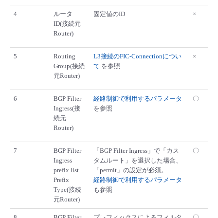
4
ルータ
固定値のID
×
ID(接続元
Router)
5
Routing
L3接続のFIC-Connectionについ
×
Group(接続
て
を参照
元Router)
6
BGP Filter
経路制御で利用するパラメータ
〇
Ingress(接
を参照
続元
Router)
7
BGP Filter
「BGP Filter Ingress」で「カス
〇
Ingress
タムルート」を選択した場合、
prefix list
「permit」の設定が必須。
Prefix
経路制御で利用するパラメータ
Type(接続
も参照
元Router)
8
BGP Filter
プレフィックスによるフィルタ
〇