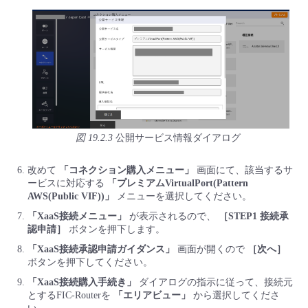
図 19.2.3
公開サービス情報ダイアログ
改めて
「コネクション購入メニュー」
画面にて、該当するサ
ービスに対応する
「プレミアムVirtualPort(Pattern
AWS(Public VIF))」
メニューを選択してください。
「XaaS接続メニュー」
が表示されるので、
［STEP1 接続承
認申請］
ボタンを押下します。
「XaaS接続承認申請ガイダンス」
画面が開くので
［次へ］
ボタンを押下してください。
「XaaS接続購入手続き」
ダイアログの指示に従って、接続元
とするFIC-Routerを
「エリアビュー」
から選択してくださ