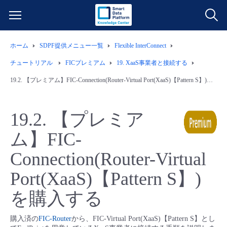
ホーム
SDPF提供メニュー一覧
Flexible InterConnect
サービス一覧
チュートリアル
FICプレミアム
19.
XaaS事業者と接続する
データ利活用
19.2.
【プレミアム】FIC-Connection(Router-Virtual Port(XaaS)【Pattern S】)を購入する
よくある質問
クラウド/サーバー
データ利活用
料金情報
19.2.
【プレミア
ム】FIC-
ネットワーク
クラウド/サーバー
料金シミュレーター
ご利用開始ガイド
Connection(Router-Virtual
■ 管理機能
IoT
ネットワーク
データ利活用
ユースケース
Port(XaaS)【Pattern S】)
を購入する
- 管理機能
- バックアップ
モニタリング/監査
IoT
クラウド/サーバー
故障/メンテナンス情報
購入済の
FIC-Router
から、FIC-Virtual Port(XaaS)【Pattern S】とし
- セキュリティ・監査
サポート
モニタリング/監査
ネットワーク
サービス稼働状況