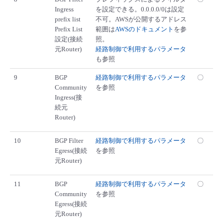
Ingress
を設定できる。0.0.0.0/0は設定
prefix list
不可。AWSが公開するアドレス
Prefix List
範囲は
AWSのドキュメント
を参
設定(接続
照。
元Router)
経路制御で利用するパラメータ
も参照
9
BGP
経路制御で利用するパラメータ
〇
Community
を参照
Ingress(接
続元
Router)
10
BGP Filter
経路制御で利用するパラメータ
〇
Egress(接続
を参照
元Router)
11
BGP
経路制御で利用するパラメータ
〇
Community
を参照
Egress(接続
元Router)