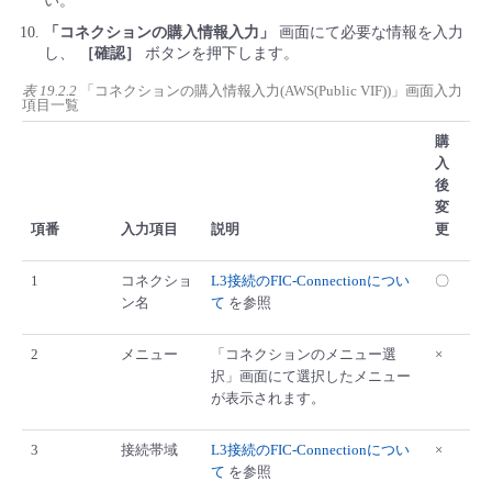
い。
「コネクションの購入情報入力」
画面にて必要な情報を入力
し、
［確認］
ボタンを押下します。
表 19.2.2
「コネクションの購入情報入力(AWS(Public VIF))」画面入力
項目一覧
購
入
後
変
項番
入力項目
説明
更
1
コネクショ
L3接続のFIC-Connectionについ
〇
ン名
て
を参照
2
メニュー
「コネクションのメニュー選
×
択」画面にて選択したメニュー
が表示されます。
3
接続帯域
L3接続のFIC-Connectionについ
×
て
を参照