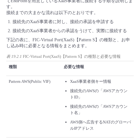
てEndPointを用意しているXaaS事業者に接続する手順を説明しま
■ セットアップガイド
す。
接続までの大まかな流れは以下のとおりです。
パートナー
- データと分析
管理機能
サポート
IoT
故障/メンテナンス履歴
- 新規お申し込み方法
接続先のXaaS事業者に対し、接続の承認を申請する
販売パートナー向けプログラム
接続先のXaaS事業者からの承認をうけて、実際に接続する
トレーニング/操作動画
- IoT
すべてのメニューを見る
管理機能
モニタリング/監査
メンテナンス予定
- 初期設定・確認
下記の表に、FIC-Virtual Port(XaaS)【Pattern S】の種類と、お申
し込み時に必要となる情報をまとめます。
協業パートナー
脱炭素化
- マルチクラウド利用
すべてのメニューを見る
サポート
定期メンテナンス
- ユーザー機能の管理
表 19.2.1
FIC-Virtual Port(XaaS)【Pattern S】の種類と必要な情報
種類
必要な情報
- リモートワーク
すべてのメニューを見る
- 登録情報の管理
Pattern AWS(Public VIF)
XaaS事業者側キー情報
- ITインフラストラクチャー
- APIリファレンス
接続先のAWSの「AWSアカウン
トID」
- その他
接続先のAWSの「AWSアカウン
ト名」
■ 基本構築ガイド
AWS側へ広告するNATのグローバ
ルIPアドレス
- クラウド / サーバー