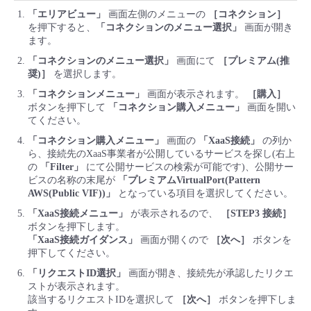
「エリアビュー」
画面左側のメニューの
［コネクション］
を押下すると、
「コネクションのメニュー選択」
画面が開き
ます。
「コネクションのメニュー選択」
画面にて
［プレミアム(推
奨)］
を選択します。
「コネクションメニュー」
画面が表示されます。
［購入］
ボタンを押下して
「コネクション購入メニュー」
画面を開い
てください。
「コネクション購入メニュー」
画面の
「XaaS接続」
の列か
ら、接続先のXaaS事業者が公開しているサービスを探し(右上
の
「Filter」
にて公開サービスの検索が可能です)、公開サー
ビスの名称の末尾が
「プレミアムVirtualPort(Pattern
AWS(Public VIF))」
となっている項目を選択してください。
「XaaS接続メニュー」
が表示されるので、
［STEP3 接続］
ボタンを押下します。
「XaaS接続ガイダンス」
画面が開くので
［次へ］
ボタンを
押下してください。
「リクエストID選択」
画面が開き、接続先が承認したリクエ
ストが表示されます。
該当するリクエストIDを選択して
［次へ］
ボタンを押下しま