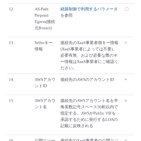
12
AS-Path
経路制御で利用するパラメータ
〇
Prepend
を参照
Egress(接続
元Router)
13
Sellerキー
接続先のXaaS事業者側キー情報
×
情報
(XaaS事業者によっては不要)。
必要有無、および必要な際のキ
ー情報はXaaS事業者にご確認く
ださい。
14
AWSアカウ
接続先のAWSのアカウントID
×
ントID
15
AWSアカウ
接続先のAWSアカウント名を半
×
ント名
角英数記号スペース50桁以内で
指定する。AWSがPublic VIFを
承認するために発行するLOAの
記載に反映される
16
公開リソー
接続先のXaaS事業者の公開リソ
×