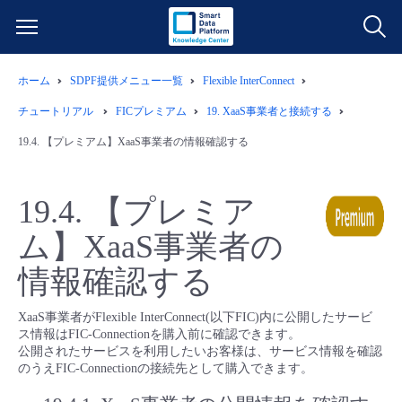
ホーム
SDPF提供メニュー一覧
Flexible InterConnect
サービス一覧
チュートリアル
FICプレミアム
19.
XaaS事業者と接続する
データ利活用
19.4.
【プレミアム】XaaS事業者の情報確認する
よくある質問
クラウド/サーバー
データ利活用
料金情報
19.4.
【プレミア
ム】XaaS事業者の
ネットワーク
クラウド/サーバー
料金シミュレーター
ご利用開始ガイド
情報確認する
■ 管理機能
IoT
ネットワーク
データ利活用
ユースケース
XaaS事業者がFlexible InterConnect(以下FIC)内に公開したサービ
ス情報はFIC-Connectionを購入前に確認できます。
- 管理機能
- バックアップ
モニタリング/監査
IoT
クラウド/サーバー
故障/メンテナンス情報
公開されたサービスを利用したいお客様は、サービス情報を確認
のうえFIC-Connectionの接続先として購入できます。
- セキュリティ・監査
サポート
モニタリング/監査
ネットワーク
サービス稼働状況