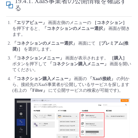
19.4.1.
XaaS事業者の公開情報を確認す
■ セットアップガイド
る
パートナー
- データと分析
管理機能
サポート
IoT
故障/メンテナンス履歴
- 新規お申し込み方法
「エリアビュー」
画面左側のメニューの
［コネクション］
を押下すると、
「コネクションのメニュー選択」
画面が開き
販売パートナー向けプログラム
トレーニング/操作動画
- IoT
すべてのメニューを見る
管理機能
モニタリング/監査
メンテナンス予定
ます。
- 初期設定・確認
「コネクションのメニュー選択」
画面にて
［プレミアム(推
協業パートナー
脱炭素化
奨)］
を選択します。
- マルチクラウド利用
すべてのメニューを見る
サポート
定期メンテナンス
- ユーザー機能の管理
「コネクションメニュー」
画面が表示されます。
［購入］
ボタンを押下して
「コネクション購入メニュー」
画面を開い
- リモートワーク
すべてのメニューを見る
てください。
- 登録情報の管理
「コネクション購入メニュー」
画面の
「XaaS接続」
の列か
- ITインフラストラクチャー
ら、接続先のXaaS事業者が公開しているサービスを探します
- APIリファレンス
(右上の
「Filter」
にて公開サービスの検索が可能です)。
- その他
■ 基本構築ガイド
- クラウド / サーバー