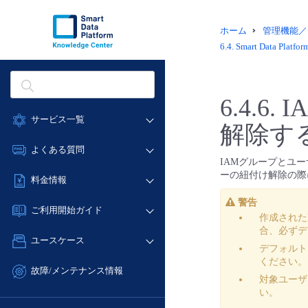
ホーム
管理機能／
6.4.
Smart Data P
6.4.6.
I
サービス一覧
解除す
データ利活用
よくある質問
IAMグループとユ
クラウド/サーバー
データ利活用
ーの紐付け解除の際
料金情報
ネットワーク
クラウド/サーバー
警告
料金シミュレーター
IoT
ご利用開始ガイド
ネットワーク
作成された
データ利活用
モニタリング/監査
合、必ずデ
■ 管理機能
IoT
ユースケース
クラウド/サーバー
サポート
デフォル
- 管理機能
モニタリング/監査
ください。
- バックアップ
ネットワーク
管理機能
故障/メンテナンス情報
サポート
対象ユーザ
- セキュリティ・監査
■ セットアップガイド
IoT
すべてのメニューを見る
い。
サービス稼働状況
管理機能
- データと分析
- 新規お申し込み方法