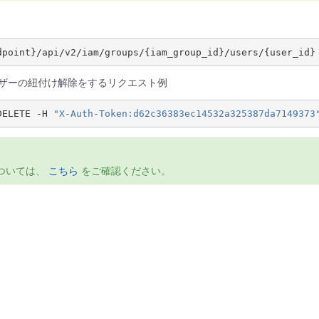
ーザーの紐付け解除をするリクエスト例
DELETE -H 
"X-Auth-Token:d62c36383ec14532a325387da7149373
については、
こちら
をご確認ください。