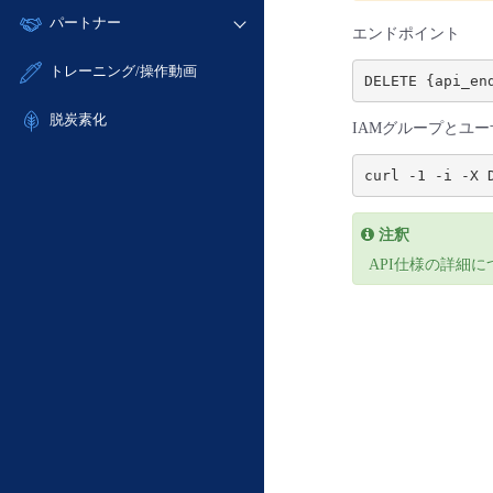
モニタリング/監査
故障/メンテナンス履歴
すべてのメニューを見る
パートナー
- IoT
- 初期設定・確認
サポート
エンドポイント
メンテナンス予定
- マルチクラウド利用
- ユーザー機能の管理
販売パートナー向けプログラム
すべてのメニューを見る
トレーニング/操作動画
定期メンテナンス
- リモートワーク
- 登録情報の管理
協業パートナー
- ITインフラストラクチャー
脱炭素化
- APIリファレンス
IAMグループとユ
- その他
■ 基本構築ガイド
curl -1 -i -X 
- クラウド / サーバー
- Flexible InterConnect
注釈
- Flexible Remote Access
API仕様の詳細
- vUTM2