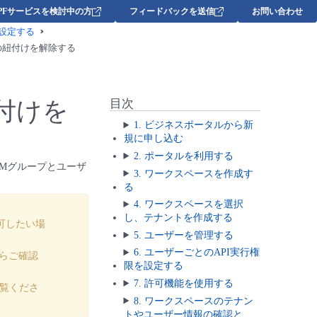
DPFサービスを検討中の方
フィードバックを送信
お問い合わせ
を設定する
の紐付けを解除する
付けを
目次
1. ビジネスポータルから新
規に申し込む
2. ポータルを利用する
AMグループとユーザ
3. ワークスペースを作成す
る
4. ワークスペースを選択
し、テナントを作成する
可したい場
5. ユーザーを管理する
6. ユーザーごとのAPI実行権
らご確認
限を設定する
7. 許可機能を使用する
覧くださ
8. ワークスペースのテナン
トやユーザー情報の確認と、