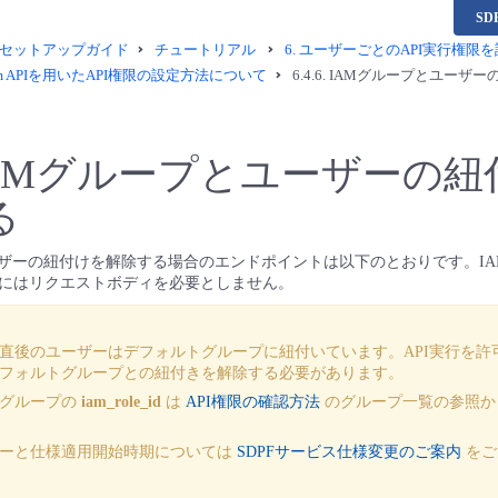
S
セットアップガイド
チュートリアル
6.
ユーザーごとのAPI実行権限
latform APIを用いたAPI権限の設定方法について
6.4.6.
IAMグループとユーザー
AMグループとユーザーの紐
る
ーザーの紐付けを解除する場合のエンドポイントは以下のとおりです。I
にはリクエストボディを必要としません。
直後のユーザーはデフォルトグループに紐付いています。API実行を許
フォルトグループとの紐付きを解除する必要があります。
トグループの
iam_role_id
は
API権限の確認方法
のグループ一覧の参照か
ーと仕様適用開始時期については
SDPFサービス仕様変更のご案内
をご