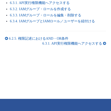
■ セットアップガイド
6.3.1. API実行権限機能へアクセスする
6.3.2. IAMグループ・ロールを作成する
パートナー
- データと分析
管理機能
サポート
IoT
故障/メンテナンス履歴
6.3.3. IAMグループ・ロールを編集・削除する
- 新規お申し込み方法
6.3.4. IAMグループとIAMロール／ユーザーを紐付ける
販売パートナー向けプログラム
トレーニング/操作動画
- IoT
すべてのメニューを見る
管理機能
モニタリング/監査
メンテナンス予定
- 初期設定・確認
協業パートナー
6.2.5.
権限記述におけるAND・OR条件
脱炭素化
- マルチクラウド利用
すべてのメニューを見る
サポート
定期メンテナンス
6.3.1.
API実行権限機能へアクセスする
- ユーザー機能の管理
- リモートワーク
すべてのメニューを見る
- 登録情報の管理
- ITインフラストラクチャー
- APIリファレンス
- その他
■ 基本構築ガイド
- クラウド / サーバー