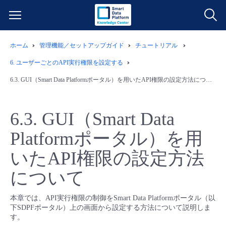
ホーム
管理機能／セットアップガイド
チュートリアル
サービス一覧
6.
ユーザーごとのAPI実行権限を設定する
データ利活用
6.3.
GUI（Smart Data Platformポータル）を用いたAPI権限の設定方法について
よくある質問
クラウド/サーバー
データ利活用
料金情報
6.3.
GUI（Smart Data
Platformポータル）を用
ネットワーク
クラウド/サーバー
料金シミュレーター
ご利用開始ガイド
いたAPI権限の設定方法
■ 管理機能
IoT
ネットワーク
データ利活用
ユースケース
について
- 管理機能
- バックアップ
モニタリング/監査
IoT
クラウド/サーバー
故障/メンテナンス情報
本章では、API実行権限の制御をSmart Data Platformポータル（以
下SDPFポータル）上の画面から設定する方法について説明しま
す。
- セキュリティ・監査
サポート
モニタリング/監査
ネットワーク
サービス稼働状況