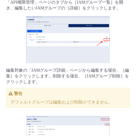
「API権限管理」ページのタブから［IAMグループ一覧］を開
■ セットアップガイド
き、編集したいIAMグループの［詳細］をクリックします。
パートナー
- データと分析
管理機能
サポート
IoT
故障/メンテナンス履歴
- 新規お申し込み方法
販売パートナー向けプログラム
トレーニング/操作動画
- IoT
すべてのメニューを見る
管理機能
モニタリング/監査
メンテナンス予定
- 初期設定・確認
協業パートナー
脱炭素化
- マルチクラウド利用
すべてのメニューを見る
サポート
定期メンテナンス
- ユーザー機能の管理
- リモートワーク
すべてのメニューを見る
編集対象の「IAMグループ詳細」ページから編集する場合、［編
- 登録情報の管理
集］をクリックします。削除する場合、［IAMグループ削除］を
クリックします。
- ITインフラストラクチャー
- APIリファレンス
警告
- その他
デフォルトグループは編集および削除ができません。
■ 基本構築ガイド
- クラウド / サーバー