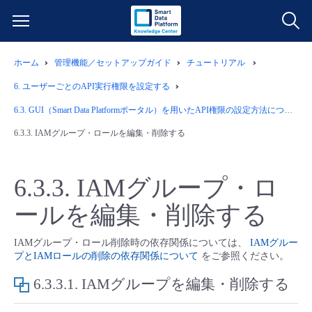
ホーム
管理機能／セットアップガイド
チュートリアル
サービス一覧
6.
ユーザーごとのAPI実行権限を設定する
データ利活用
6.3.
GUI（Smart Data Platformポータル）を用いたAPI権限の設定方法について
よくある質問
6.3.3.
IAMグループ・ロールを編集・削除する
クラウド/サーバー
データ利活用
料金情報
6.3.3.
IAMグループ・ロ
ネットワーク
クラウド/サーバー
料金シミュレーター
ご利用開始ガイド
ールを編集・削除する
■ 管理機能
IoT
ネットワーク
データ利活用
ユースケース
IAMグループ・ロール削除時の依存関係については、
IAMグルー
プとIAMロールの削除の依存関係について
をご参照ください。
- 管理機能
- バックアップ
モニタリング/監査
IoT
クラウド/サーバー
故障/メンテナンス情報
6.3.3.1.
IAMグループを編集・削除する
- セキュリティ・監査
サポート
モニタリング/監査
ネットワーク
サービス稼働状況