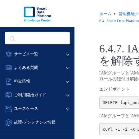
ホーム
管理機能／
6.4.
Smart Data P
6.4.7.
I
サービス一覧
を解除
データ利活用
よくある質問
IAMグループとI
クラウド/サーバー
データ利活用
ロールの紐付け解除
料金情報
ネットワーク
クラウド/サーバー
エンドポイント
料金シミュレーター
IoT
ご利用開始ガイド
ネットワーク
データ利活用
モニタリング/監査
■ 管理機能
IoT
ユースケース
クラウド/サーバー
サポート
- 管理機能
IAMグループとI
モニタリング/監査
- バックアップ
ネットワーク
管理機能
故障/メンテナンス情報
サポート
- セキュリティ・監査
curl -1 -i -X 
■ セットアップガイド
IoT
すべてのメニューを見る
サービス稼働状況
管理機能
- データと分析
- 新規お申し込み方法