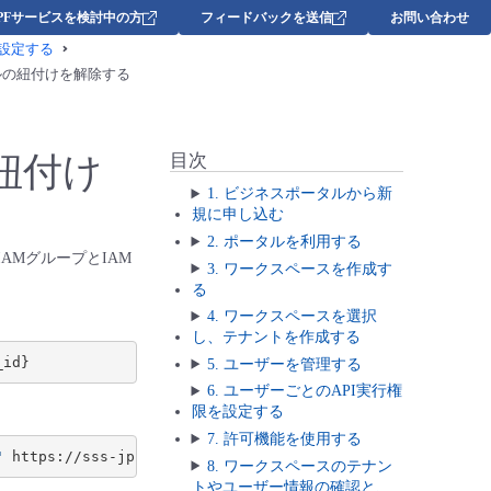
DPFサービスを検討中の方
フィードバックを送信
お問い合わせ
を設定する
ールの紐付けを解除する
紐付け
目次
1. ビジネスポータルから新
規に申し込む
2. ポータルを利用する
AMグループとIAM
3. ワークスペースを作成す
る
4. ワークスペースを選択
し、テナントを作成する
5. ユーザーを管理する
6. ユーザーごとのAPI実行権
限を設定する
7. 許可機能を使用する
"
8. ワークスペースのテナン
トやユーザー情報の確認と、