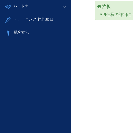
モニタリング/監査
故障/メンテナンス履歴
すべてのメニューを見る
パートナー
注釈
- IoT
- 初期設定・確認
サポート
メンテナンス予定
API仕様の詳細
- マルチクラウド利用
- ユーザー機能の管理
販売パートナー向けプログラム
すべてのメニューを見る
トレーニング/操作動画
定期メンテナンス
- リモートワーク
- 登録情報の管理
協業パートナー
- ITインフラストラクチャー
脱炭素化
- APIリファレンス
- その他
■ 基本構築ガイド
- クラウド / サーバー
- Flexible InterConnect
- Flexible Remote Access
- vUTM2