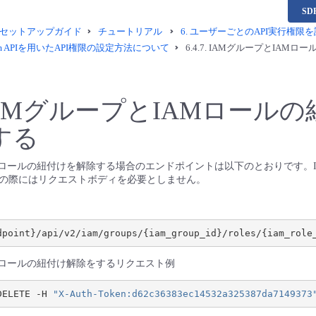
S
セットアップガイド
チュートリアル
6.
ユーザーごとのAPI実行権限
latform APIを用いたAPI権限の設定方法について
6.4.7.
IAMグループとIAMロ
AMグループとIAMロールの
する
AMロールの紐付けを解除する場合のエンドポイントは以下のとおりです。I
の際にはリクエストボディを必要としません。
AMロールの紐付け解除をするリクエスト例
DELETE -H 
"X-Auth-Token:d62c36383ec14532a325387da7149373