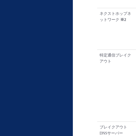
ネクストホップネ
ットワーク
※2
特定通信ブレイク
アウト
ブレイクアウト
DNSサーバー