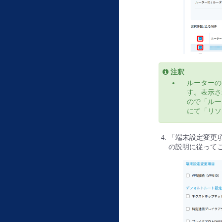
注釈
ルーターの
す。表示され
ので「ルー
にて「リソ
「端末設定変更
の説明に従って