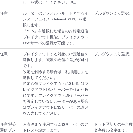
し」を選択してください。
※1
任意
ルーターのデフォルトルートとするイ
プルダウンより選択。
ンターフェイス（Internet/VPN）を選
択します。
「VPN」を選択した場合のみ特定通信
ブレイクアウト機能、ブレイクアウト
DNSサーバの登録が可能です。
任意
ブレイクアウトする対象の特定通信を
プルダウンより選択。
選択します。複数の通信の選択が可能
です。
設定を解除する場合は「利用無し」を
選択してください。
特定通信ブレイクアウトの利用にはブ
レイクアウトDNSサーバーの設定が必
須です。ブレイクアウトDNSサーバー
を設定していないルーターがある場合
はブレイクアウトDNSサーバーの設定
を入力してください。
任意(特定
お客さまが使用するDNSサーバーのア
ドット区切りの半角数
通信ブレ
ドレスを設定します。
文字数15文字まで。