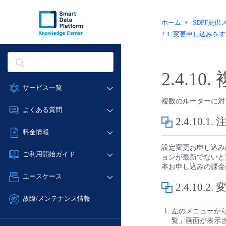
ホーム
SDPF提
2.4.
変更申し込みをす
2.4.10.
サービス一覧
複数のルーターに対
データ利活用
よくある質問
2.4.10.1.
クラウド/サーバー
データ利活用
料金情報
ネットワーク
クラウド/サーバー
設定変更お申し込み
料金シミュレーター
IoT
ご利用開始ガイド
ョンが最新でないと
ネットワーク
データ利活用
モニタリング/監査
本お申し込みの課金
■ 管理機能
IoT
ユースケース
クラウド/サーバー
サポート
2.4.10.2.
- 管理機能
モニタリング/監査
- バックアップ
ネットワーク
管理機能
故障/メンテナンス情報
サポート
- セキュリティ・監査
■ セットアップガイド
IoT
左のメニューか
すべてのメニューを見る
サービス稼働状況
管理機能
覧」画面が表示
- データと分析
- 新規お申し込み方法