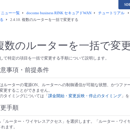
S
供メニュー一覧
docomo business RINK セキュアドWAN
チュートリアル
る
2.4.10.
複数のルーターを一括で変更する
複数のルーターを一括で変
して特定の項目を一括で変更する手順について説明します。
注意事項・前提条件
はルーターの電源ON、ルーターへの制御通信が可能な状態、かつファ
変更することができません。
のタイミングについては「
課金開始・変更反映・停止のタイミング
」を
変更手順
ら「ルーター・ワイヤレスアクセス」を選択します。「ルーター・ワイヤ
されます。