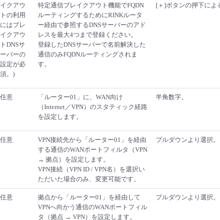
イクアウ
特定通信ブレイクアウト機能でFQDN
[＋]ボタンの押下に
トの利用
ルーティングするためにRINKルータ
にはブレ
ー経由で参照するDNSサーバーのアド
イクアウ
レスを最大4つまで登録ください。
トDNSサ
登録したDNSサーバーで名前解決した
ーバーの
通信のみFQDNルーティングされま
設定が必
す。
須。)
任意
「ルーター01」に、WAN向け
半角数字。
（Internet／VPN）のスタティック経路
を設定します。
任意
VPN接続先から「ルーター01」を経由
プルダウンより選択。
する通信のWANポートフィルタ（VPN
→ 拠点）を設定します。
VPN接続（VPN ID / VPN名）を選択い
ただいた場合のみ、変更可能です。
任意
拠点から「ルーター01」を経由して
プルダウンより選択。
VPNへ向かう通信のWANポートフィル
タ（拠点 → VPN）を設定します。