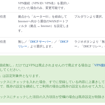
VPN接続（VPN ID / VPN名）を選択い
ただいた場合のみ、変更可能です。
任意
拠点から「ルーター01」を経由して
プルダウンより選択。
Internetへ向かう通信のWANポートフ
ィルタ（拠点 → Internet）を設定しま
す。
任意
無し／「
DHCP サーバー
」／「
DHCP
ラジオボタンより「無し
リレー
」より選択します。
ー」「DHCP リレー
N接続無し」だけではVPNは廃止されませんので廃止する場合は「
VPN
してください。
N」は設定対象外となります。
ックスにチェックを入れた場合、すでに登録している内容に上書きして
で、既存の設定を継続してご利用の場合は既存の設定も合わせて入力し
ックスにチェックした項目の入力項目が空欄の場合は既存設定が削除さ