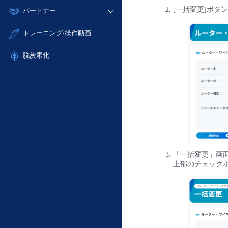
モニタリング/監査
故障/メンテナンス履歴
すべてのメニューを見る
[一括変更]ボタ
パートナー
- IoT
- 初期設定・確認
サポート
メンテナンス予定
- マルチクラウド利用
- ユーザー機能の管理
販売パートナー向けプログラム
すべてのメニューを見る
トレーニング/操作動画
定期メンテナンス
- リモートワーク
- 登録情報の管理
協業パートナー
- ITインフラストラクチャー
脱炭素化
- APIリファレンス
- その他
■ 基本構築ガイド
- クラウド / サーバー
- Flexible InterConnect
- Flexible Remote Access
- vUTM2
「一括変更」画
上部のチェック