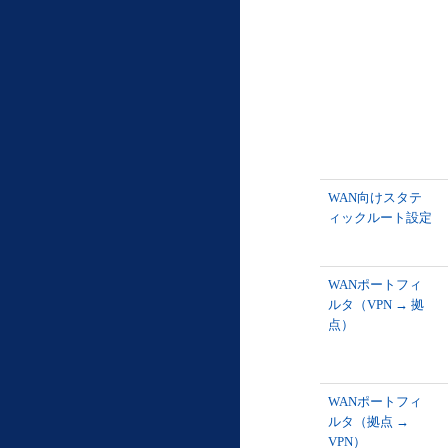
WAN向けスタテ
ィックルート設定
WANポートフィ
ルタ（VPN → 拠
点）
WANポートフィ
ルタ（拠点 →
VPN）