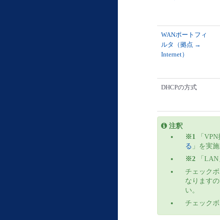
WANポートフィ
ルタ（拠点 →
Internet）
DHCPの方式
注釈
※1
「VP
る
」を実施
※2
「LA
チェックボ
なりますの
い。
チェックボ