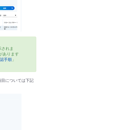
示されま
性があります
認手順
」
項目については下記