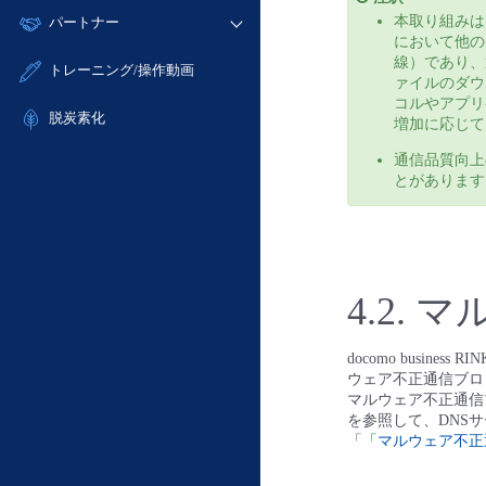
モニタリング/監査
故障/メンテナンス履歴
すべてのメニューを見る
本取り組みは
パートナー
- IoT
- 初期設定・確認
サポート
において他の
メンテナンス予定
- マルチクラウド利用
- ユーザー機能の管理
線）であり、
販売パートナー向けプログラム
すべてのメニューを見る
トレーニング/操作動画
定期メンテナンス
ァイルのダウ
- リモートワーク
- 登録情報の管理
協業パートナー
コルやアプリ
- ITインフラストラクチャー
脱炭素化
- APIリファレンス
増加に応じて
- その他
通信品質向上
■ 基本構築ガイド
とがあります
- クラウド / サーバー
- Flexible InterConnect
- Flexible Remote Access
- vUTM2
4.2.
マ
docomo busi
ウェア不正通信ブロ
マルウェア不正通信
を参照して、DNS
「
「マルウェア不正