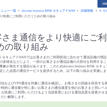
S
供メニュー一覧
docomo business RINK セキュアドWAN
詳細情報
4.
そ
り快適にご利用いただくための取り組み
客さま通信をより快適にご利
めの取り組み
ness RINK セキュアドWANではお客さまのご利用状況に合わせて通信設備の
の多様化などにより、一部のお客さまが通信設備の大部分を利用するこ
が発生する場合があります。このためdocomo business RINK セキ
定した品質の通信サービスを提供するため、以下の取り組みを実施しま
通信およびVPN通信を対象に通信を確認し、お客さまの回線を収容する
一時的に通信量が特に多いお客さまの通信速度を他のお客さまと同レベ
まも快適にご利用いただけるよう当該装置における通信品質を改善させ
しだい解除します。