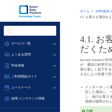
ホーム
SDPF提
4.1.
お客さま通信をよ
4.1.
お
サービス一覧
だくた
データ利活用
よくある質問
docomo busi
クラウド/サーバー
データ利活用
が、通信の利用方法
料金情報
ネットワーク
度が著しく低下する事象
クラウド/サーバー
さまにより快適で安
料金シミュレーター
IoT
ご利用開始ガイド
ネットワーク
データ利活用
モニタリング/監査
■ 管理機能
IoT
インターネット
ユースケース
クラウド/サーバー
サポート
生した場合に、
- 管理機能
モニタリング/監査
- バックアップ
し、他のお客さ
ネットワーク
管理機能
故障/メンテナンス情報
サポート
混雑が緩和され
- セキュリティ・監査
■ セットアップガイド
IoT
すべてのメニューを見る
サービス稼働状況
管理機能
- データと分析
- 新規お申し込み方法
注釈