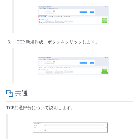
- Flexible InterConnect
- Flexible Remote Access
「TCP 新規作成」ボタンをクリックします。
- vUTM2
共通
TCP共通部分について説明します。