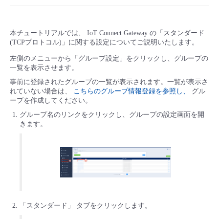
■ セットアップガイド
パートナー
- データと分析
管理機能
サポート
IoT
故障/メンテナンス履歴
- 新規お申し込み方法
本チュートリアルでは、 IoT Connect Gateway の「スタンダード
(TCPプロトコル)」に関する設定についてご説明いたします。
販売パートナー向けプログラム
トレーニング/操作動画
- IoT
すべてのメニューを見る
管理機能
モニタリング/監査
メンテナンス予定
左側のメニューから「グループ設定」をクリックし、グループの
- 初期設定・確認
一覧を表示させます。
協業パートナー
脱炭素化
- マルチクラウド利用
事前に登録されたグループの一覧が表示されます。一覧が表示さ
すべてのメニューを見る
サポート
定期メンテナンス
- ユーザー機能の管理
れていない場合は、
こちらのグループ情報登録を参照し、
グル
ープを作成してください。
- リモートワーク
すべてのメニューを見る
- 登録情報の管理
グループ名のリンクをクリックし、グループの設定画面を開
きます。
- ITインフラストラクチャー
- APIリファレンス
- その他
■ 基本構築ガイド
- クラウド / サーバー
「スタンダード」 タブをクリックします。