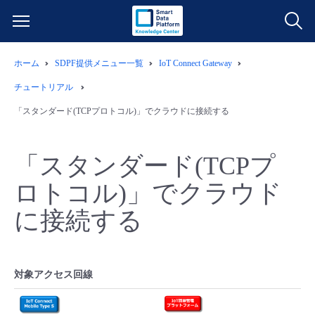
ホーム
SDPF提供メニュー一覧
IoT Connect Gateway
サービス一覧
チュートリアル
データ利活用
「スタンダード(TCPプロトコル)」でクラウドに接続する
よくある質問
クラウド/サーバー
データ利活用
料金情報
「スタンダード(TCPプ
ロトコル)」でクラウド
ネットワーク
クラウド/サーバー
料金シミュレーター
ご利用開始ガイド
に接続する
■ 管理機能
IoT
ネットワーク
データ利活用
ユースケース
- 管理機能
- バックアップ
モニタリング/監査
IoT
クラウド/サーバー
故障/メンテナンス情報
対象アクセス回線
- セキュリティ・監査
サポート
モニタリング/監査
ネットワーク
サービス稼働状況