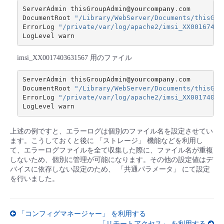
ServerAdmin
thisGroupAdmin
@yourcompany
.
com
DocumentRoot
"/Library/WebServer/Documents/thisGro
ErrorLog
"/private/var/log/apache2/imsi_XX00167415
LogLevel
warn
imsi_XX0017403631567 用のファイル
ServerAdmin
thisGroupAdmin
@yourcompany
.
com
DocumentRoot
"/Library/WebServer/Documents/thisGro
ErrorLog
"/private/var/log/apache2/imsi_XX00174036
LogLevel
warn
上述の例ですと、エラーログは個別のファイル名を設定させてい
ます。こうしておくと後に 「ストレージ」 機能などを利用し
て、エラーログファイルを全て収集した際に、ファイル名が重複
しないため、個別に管理が可能になります。その他の設定値はデ
バイスに依存しない設定のため、 「共通パラメータ」 にて設定
を行いました。
「コンフィグマネージャー」 を利用する
「リモートアクセス」 を利用する