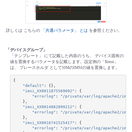
詳しくは こちらの
「共通パラメータ」 とは
を参照ください。
「デバイスグループ」
「テンプレート」 にて記載した内容のうち、 デバイス固有の
値を置換するパラメータを記載します。設定例の「$imsi」
は、 プレースホルダ としてSIMのIMSIの値を置換します。
{
"default"
:
{},
"imsi_XX0011875569092"
:
{
"errorlog"
:
"/private/var/log/apache2/imsi
},
"imsi_XX0014882899212"
:
{
"errorlog"
:
"/private/var/log/apache2/imsi
},
"imsi_XX0016741525417"
:
{
"errorlog"
:
"/private/var/log/apache2/imsi