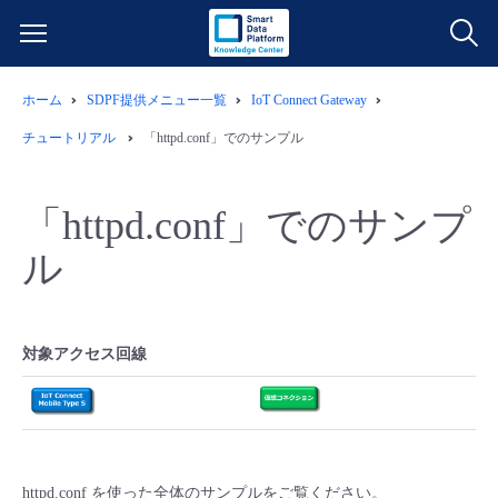
ホーム
SDPF提供メニュー一覧
IoT Connect Gateway
サービス一覧
チュートリアル
「httpd.conf」でのサンプル
データ利活用
よくある質問
「httpd.conf」でのサンプ
クラウド/サーバー
データ利活用
料金情報
ル
ネットワーク
クラウド/サーバー
料金シミュレーター
ご利用開始ガイド
対象アクセス回線
■ 管理機能
IoT
ネットワーク
データ利活用
ユースケース
- 管理機能
- バックアップ
モニタリング/監査
IoT
クラウド/サーバー
故障/メンテナンス情報
- セキュリティ・監査
サポート
モニタリング/監査
ネットワーク
サービス稼働状況
httpd.conf を使った全体のサンプルをご覧ください。