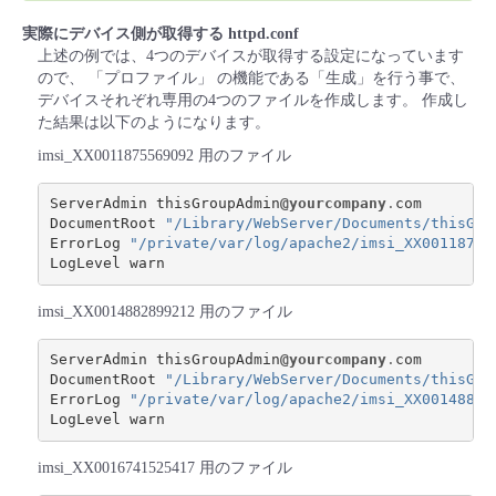
実際にデバイス側が取得する httpd.conf
上述の例では、4つのデバイスが取得する設定になっています
ので、 「プロファイル」 の機能である「生成」を行う事で、
デバイスそれぞれ専用の4つのファイルを作成します。 作成し
た結果は以下のようになります。
imsi_XX0011875569092 用のファイル
ServerAdmin
thisGroupAdmin
@yourcompany
.
com
DocumentRoot
"/Library/WebServer/Documents/thisGro
ErrorLog
"/private/var/log/apache2/imsi_XX00118755
LogLevel
warn
imsi_XX0014882899212 用のファイル
ServerAdmin
thisGroupAdmin
@yourcompany
.
com
DocumentRoot
"/Library/WebServer/Documents/thisGro
ErrorLog
"/private/var/log/apache2/imsi_XX00148828
LogLevel
warn
imsi_XX0016741525417 用のファイル