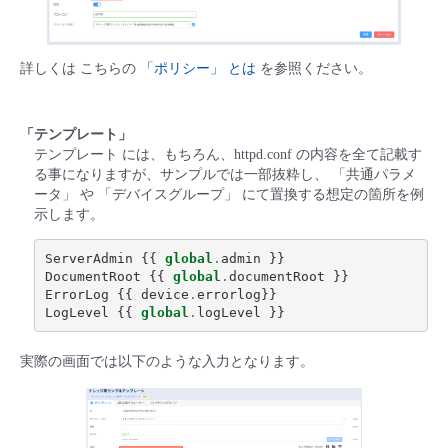
- Flexible InterConnect
詳しくは こちらの
「ポリシー」 とは
を参照ください。
- Flexible Remote Access
「テンプレート」
- vUTM2
テンプレート には、もちろん、httpd.conf の内容を全て記載す
る事になりますが、サンプルでは一部抜粋し、 「共通パラメ
ータ」 や 「デバイスグループ」 にて置換する想定の箇所を例
示します。
ServerAdmin
{{
global
.
admin
}}
DocumentRoot
{{
global
.
documentRoot
}}
ErrorLog
{{
device
.
errorlog
}}
LogLevel
{{
global
.
logLevel
}}
実際の画面では以下のような入力となります。