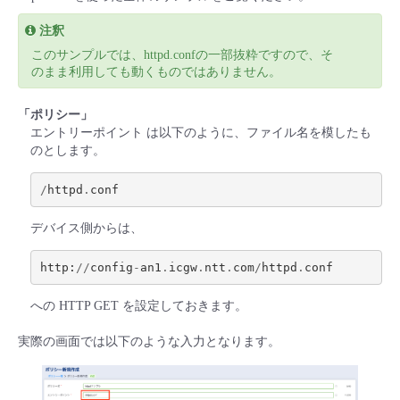
■ セットアップガイド
注釈
パートナー
- データと分析
管理機能
サポート
IoT
故障/メンテナンス履歴
このサンプルでは、httpd.confの一部抜粋ですので、そ
- 新規お申し込み方法
のまま利用しても動くものではありません。
販売パートナー向けプログラム
トレーニング/操作動画
- IoT
すべてのメニューを見る
管理機能
モニタリング/監査
メンテナンス予定
- 初期設定・確認
「ポリシー」
エントリーポイント は以下のように、ファイル名を模したも
協業パートナー
脱炭素化
- マルチクラウド利用
すべてのメニューを見る
サポート
定期メンテナンス
のとします。
- ユーザー機能の管理
/
httpd
.
conf
- リモートワーク
すべてのメニューを見る
- 登録情報の管理
デバイス側からは、
- ITインフラストラクチャー
- APIリファレンス
http
:
//
config
-
an1
.
icgw
.
ntt
.
com
/
httpd
.
conf
- その他
への HTTP GET を設定しておきます。
■ 基本構築ガイド
実際の画面では以下のような入力となります。
- クラウド / サーバー