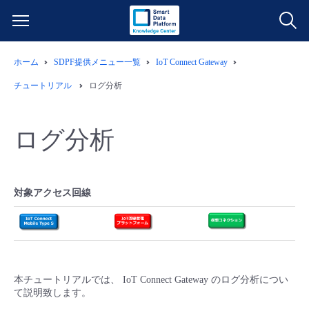
ホーム
SDPF提供メニュー一覧
IoT Connect Gateway
サービス一覧
チュートリアル
ログ分析
データ利活用
よくある質問
ログ分析
クラウド/サーバー
データ利活用
料金情報
ネットワーク
クラウド/サーバー
料金シミュレーター
ご利用開始ガイド
対象アクセス回線
■ 管理機能
IoT
ネットワーク
データ利活用
ユースケース
- 管理機能
- バックアップ
モニタリング/監査
IoT
クラウド/サーバー
故障/メンテナンス情報
本チュートリアルでは、 IoT Connect Gateway のログ分析につい
て説明致します。
- セキュリティ・監査
サポート
モニタリング/監査
ネットワーク
サービス稼働状況