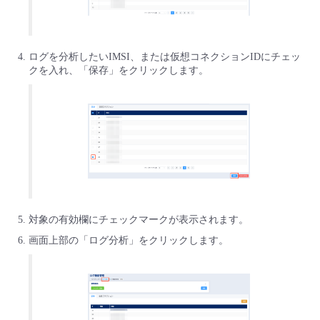
- Flexible InterConnect
ログを分析したいIMSI、または仮想コネクションIDにチェッ
- Flexible Remote Access
クを入れ、「保存」をクリックします。
- vUTM2
対象の有効欄にチェックマークが表示されます。
画面上部の「ログ分析」をクリックします。