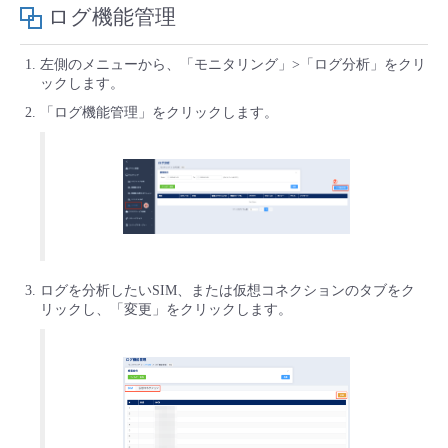
■ セットアップガイド
ログ機能管理
パートナー
- データと分析
管理機能
サポート
IoT
故障/メンテナンス履歴
左側のメニューから、「モニタリング」>「ログ分析」をクリ
- 新規お申し込み方法
ックします。
販売パートナー向けプログラム
トレーニング/操作動画
- IoT
すべてのメニューを見る
管理機能
モニタリング/監査
メンテナンス予定
「ログ機能管理」をクリックします。
- 初期設定・確認
協業パートナー
脱炭素化
- マルチクラウド利用
すべてのメニューを見る
サポート
定期メンテナンス
- ユーザー機能の管理
- リモートワーク
すべてのメニューを見る
- 登録情報の管理
- ITインフラストラクチャー
- APIリファレンス
ログを分析したいSIM、または仮想コネクションのタブをク
リックし、「変更」をクリックします。
- その他
■ 基本構築ガイド
- クラウド / サーバー