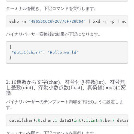
ターミナルを開き、下記コマンドを実行します。
echo
-
n
"48656C6C6F2C776F726C64"
|
xxd
-
r
-
p
|
nc
an
バイナリパーサー変換後の結果が下記になります。
{
"data1(char)"
:
"Hello,world"
}
2. 16進数から文字(char)、符号付き整数(int)、符号無
し整数(uint)、浮動小数点数(float)、真偽値(bool)に変
換
バイナリパーサーのテンプレート内容を下記のように設定しま
す。
data1
(
char
):
0
:
char
:
1
data2
(
int
):
1
:
int
:
8
:
be
:
7
data3
(
u
ターミナルを開き、下記コマンドを実行します。