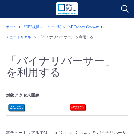
ホーム
SDPF提供メニュー一覧
IoT Connect Gateway
サービス一覧
チュートリアル
「バイナリパーサー」 を利用する
データ利活用
よくある質問
「バイナリパーサー」
クラウド/サーバー
データ利活用
料金情報
を利用する
ネットワーク
クラウド/サーバー
料金シミュレーター
ご利用開始ガイド
対象アクセス回線
■ 管理機能
IoT
ネットワーク
データ利活用
ユースケース
- 管理機能
- バックアップ
モニタリング/監査
IoT
クラウド/サーバー
故障/メンテナンス情報
- セキュリティ・監査
サポート
モニタリング/監査
ネットワーク
サービス稼働状況
本チュートリアルでは、 IoT Connect Gateway の バイナリパーサ