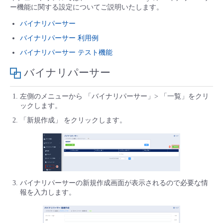
■ セットアップガイド
ー機能に関する設定についてご説明いたします。
パートナー
バイナリパーサー
- データと分析
管理機能
サポート
IoT
故障/メンテナンス履歴
- 新規お申し込み方法
バイナリパーサー 利用例
販売パートナー向けプログラム
トレーニング/操作動画
- IoT
バイナリパーサー テスト機能
すべてのメニューを見る
管理機能
モニタリング/監査
メンテナンス予定
- 初期設定・確認
バイナリパーサー
協業パートナー
脱炭素化
- マルチクラウド利用
すべてのメニューを見る
サポート
定期メンテナンス
- ユーザー機能の管理
左側のメニューから 「バイナリパーサー」> 「一覧」をクリ
ックします。
- リモートワーク
すべてのメニューを見る
- 登録情報の管理
「新規作成」 をクリックします。
- ITインフラストラクチャー
- APIリファレンス
- その他
■ 基本構築ガイド
バイナリパーサーの新規作成画面が表示されるので必要な情
報を入力します。
- クラウド / サーバー