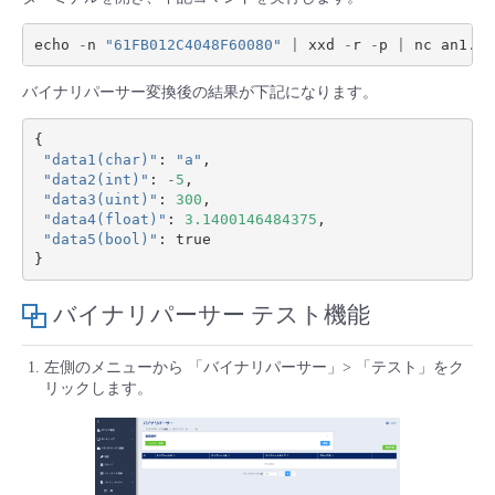
echo
-
n
"61FB012C4048F60080"
|
xxd
-
r
-
p
|
nc
an1
.
ic
バイナリパーサー変換後の結果が下記になります。
{
"data1(char)"
:
"a"
,
"data2(int)"
:
-
5
,
"data3(uint)"
:
300
,
"data4(float)"
:
3.1400146484375
,
"data5(bool)"
:
true
}
バイナリパーサー テスト機能
左側のメニューから 「バイナリパーサー」> 「テスト」をク
リックします。