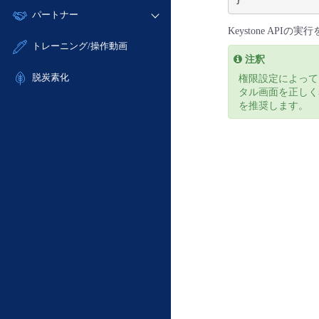
}
モニタリング/監査
故障/メンテナンス履歴
すべてのメニューを見る
パートナー
- IoT
- 初期設定・確認
サポート
メンテナンス予定
Keystone API
- マルチクラウド利用
- ユーザー機能の管理
販売パートナー向けプログラム
すべてのメニューを見る
トレーニング/操作動画
定期メンテナンス
- リモートワーク
- 登録情報の管理
注釈
協業パートナー
- ITインフラストラクチャー
脱炭素化
- APIリファレンス
権限設定によって
タル画面を正しく表
- その他
を推奨します。
■ 基本構築ガイド
- クラウド / サーバー
- Flexible InterConnect
- Flexible Remote Access
- vUTM2