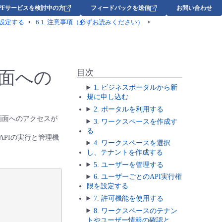
DPFサービスを検討中の方
フィードバックを送信
お問い合わせ
を設定する
6.1.
注意事項（必ずお読みください）
ル画面への
目次
1. ビジネスポータルから新
規に申し込む
2. ポータルを利用する
ル）画面へのアクセスが
3. ワークスペースを作成す
る
 APIの実行と管理機
4. ワークスペースを選択
し、テナントを作成する
5. ユーザーを管理する
6. ユーザーごとのAPI実行権
限を設定する
7. 許可機能を使用する
8. ワークスペースのテナン
トやユーザー情報の確認と、