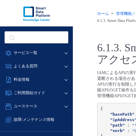
ホーム
管理機能／
6.1.3.
Smart Data
6.1.3.
S
サービス一覧
アクセ
データ利活用
よくある質問
IAMによるAPIの実
クラウド/サーバー
データ利活用
遮断される場合があ
料金情報
ネットワーク
APIの実行を制限し
クラウド/サーバー
能APIのGET操作
料金シミュレーター
IoT
ご利用開始ガイド
ネットワーク
管理機能APIのGE
データ利活用
モニタリング/監査
■ 管理機能
IoT
ユースケース
{
クラウド/サーバー
サポート
- 管理機能
モニタリング/監査
"basePath"
- バックアップ
ネットワーク
管理機能
故障/メンテナンス情報
"ipAddress
サポート
"path"
:
"
- セキュリティ・監査
■ セットアップガイド
IoT
すべてのメニューを見る
"verb"
:
"
サービス稼働状況
管理機能
- データと分析
- 新規お申し込み方法