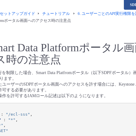
S
セットアップガイド
チュートリアル
6.
ユーザーごとのAPI実行権限
 Platformポータル画面へのアクセス時の注意点
mart Data Platformポータ
ス時の注意点
行を制限した場合、Smart Data Platfromポータル（以下SDPFポータ
ります。
たユーザーのSDPFポータル画面へのアクセスを許す場合には、Keystone
を許可する必要があります。
T操作を許可するIAMロール記述は以下のようになります。
:
"/ecl-sss"
,
"
:
"*"
,
*"
,
GET"