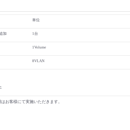
単位
追加
1台
1Volume
8VLAN
件
用はお客様にて実施いただきます。