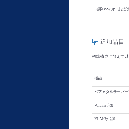
内部DNSの作成と設
追加品目
標準構成に加えて以
機能
ベアメタルサーバー
Volume追加
VLAN数追加