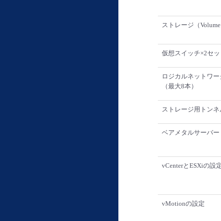
ストレージ（Volume
仮想スイッチ×2セッ
ロジカルネットワー
（最大8本）
ストレージ用トンネ
ベアメタルサーバー
vCenterとESXiの設
vMotionの設定