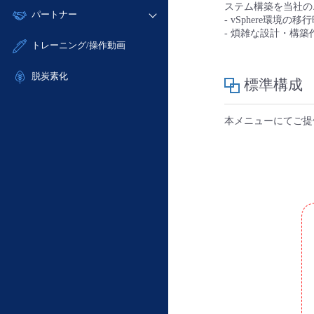
モニタリング/監査
ステム構築を当社の
故障/メンテナンス履歴
すべてのメニューを見る
パートナー
- IoT
- 初期設定・確認
- vSphere環境
サポート
メンテナンス予定
- 煩雑な設計・構
- マルチクラウド利用
- ユーザー機能の管理
販売パートナー向けプログラム
すべてのメニューを見る
トレーニング/操作動画
定期メンテナンス
- リモートワーク
- 登録情報の管理
協業パートナー
- ITインフラストラクチャー
脱炭素化
- APIリファレンス
標準構成
- その他
■ 基本構築ガイド
本メニューにてご提
- クラウド / サーバー
- Flexible InterConnect
- Flexible Remote Access
- vUTM2