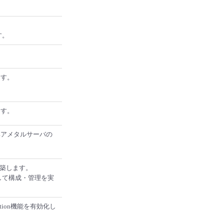
す。
ます。
ます。
ベアメタルサーバの
を構築します。
として構成・管理を実
tion機能を有効化し