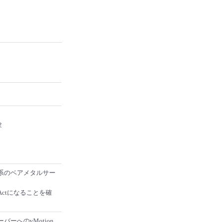
験
系のベアメタルサー
ctになることを確
ーへのvMotion