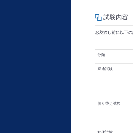
試験内容
お菱渡し前に以下の
分類
疎通試験
切り替え試験
動作試験