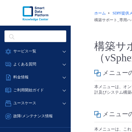
ホーム
SDPF提
構築サポート_専用ハイ
構築サ
サービス一覧
（vSphe
データ利活用
よくある質問
クラウド/サーバー
メニュー
データ利活用
料金情報
ネットワーク
クラウド/サーバー
本メニューは、オンプ
料金シミュレーター
IoT
ご利用開始ガイド
計及びシステム構築
ネットワーク
データ利活用
モニタリング/監査
■ 管理機能
IoT
ユースケース
クラウド/サーバー
サポート
- 管理機能
モニタリング/監査
メニュー
- バックアップ
ネットワーク
管理機能
故障/メンテナンス情報
サポート
- セキュリティ・監査
■ セットアップガイド
IoT
すべてのメニューを見る
サービス稼働状況
管理機能
本メニューは、これ
- データと分析
- 新規お申し込み方法