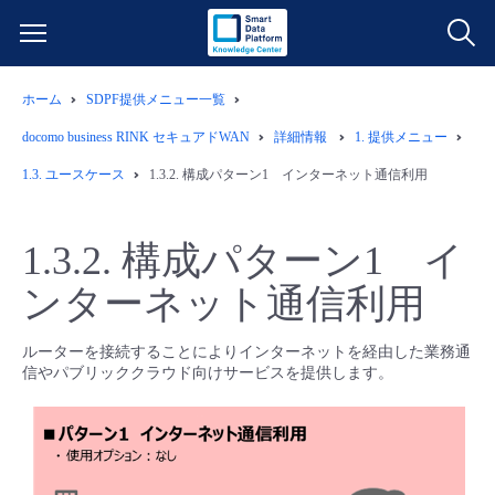
ホーム
SDPF提供メニュー一覧
サービス一覧
docomo business RINK セキュアドWAN
詳細情報
1.
提供メニュー
データ利活用
1.3.
ユースケース
1.3.2.
構成パターン1 インターネット通信利用
よくある質問
クラウド/サーバー
データ利活用
料金情報
1.3.2.
構成パターン1 イ
ンターネット通信利用
ネットワーク
クラウド/サーバー
料金シミュレーター
ご利用開始ガイド
ルーターを接続することによりインターネットを経由した業務通
■ 管理機能
IoT
ネットワーク
データ利活用
ユースケース
信やパブリッククラウド向けサービスを提供します。
- 管理機能
- バックアップ
モニタリング/監査
IoT
クラウド/サーバー
故障/メンテナンス情報
- セキュリティ・監査
サポート
モニタリング/監査
ネットワーク
サービス稼働状況