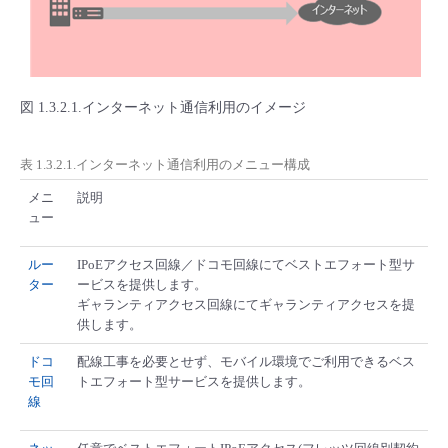
■ セットアップガイド
パートナー
- データと分析
管理機能
サポート
IoT
故障/メンテナンス履歴
- 新規お申し込み方法
販売パートナー向けプログラム
トレーニング/操作動画
- IoT
図 1.3.2.1.インターネット通信利用のイメージ
すべてのメニューを見る
管理機能
モニタリング/監査
メンテナンス予定
- 初期設定・確認
協業パートナー
脱炭素化
- マルチクラウド利用
表 1.3.2.1.インターネット通信利用のメニュー構成
すべてのメニューを見る
サポート
定期メンテナンス
- ユーザー機能の管理
メニ
説明
- リモートワーク
ュー
すべてのメニューを見る
- 登録情報の管理
ルー
IPoEアクセス回線／ドコモ回線にてベストエフォート型サ
- ITインフラストラクチャー
ター
ービスを提供します。
- APIリファレンス
ギャランティアクセス回線にてギャランティアクセスを提
供します。
- その他
ドコ
配線工事を必要とせず、モバイル環境でご利用できるベス
■ 基本構築ガイド
モ回
トエフォート型サービスを提供します。
線
- クラウド / サーバー