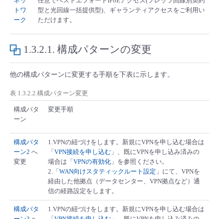
ネッ
任意でベストエフォートIPoEアクセス(フレッツ回線別契約
トワ
型と光回線一括提供型)、ギャランティアクセスをご利用い
- Flexible InterConnect
ーク
ただけます。
- Flexible Remote Access
1.3.2.1.
構成パターンの変更
- vUTM2
他の構成パターンに変更する手順を下表に示します。
表 1.3.2.2.構成パターン変更
構成パタ
変更手順
ーン
構成パタ
1.VPNの紐づけをします。新規にVPNを申し込む場合は
ーン2
へ
「
VPN接続を申し込む
」、既にVPNを申し込み済みの
変更
場合は「
VPNの有効化
」を参照ください。
2.「
WAN向けスタティックルート設定
」にて、VPNを
経由した他拠点（データセンター、VPN拠点など）通
信の経路設定をします。
構成パタ
1.VPNの紐づけをします。新規にVPNを申し込む場合は
ーン3
へ
「
VPN接続を申し込む
」、既にVPNを申し込み済みの