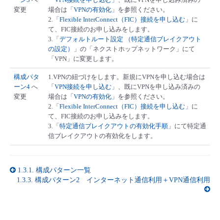
変更
場合は「
VPNの有効化
」を参照ください。
2.「
Flexible InterConnect（FIC）接続を申し込む
」に
て、FIC接続のお申し込みをします。
3.「
デフォルトルート設定 （特定通信ブレイクアウト
の設定）
」の「ネクストホップネットワーク」にて
「VPN」に変更します。
構成パタ
1.VPNの紐づけをします。新規にVPNを申し込む場合は
ーン4
へ
「
VPN接続を申し込む
」、既にVPNを申し込み済みの
変更
場合は「
VPNの有効化
」を参照ください。
2.「
Flexible InterConnect（FIC）接続を申し込む
」に
て、FIC接続のお申し込みをします。
3.「
特定通信ブレイクアウトの有効化手順
」にて特定通
信ブレイクアウトの有効化をします。
1.3.1.
構成パターン一覧
1.3.3.
構成パターン2 インターネット通信利用＋VPN通信利用