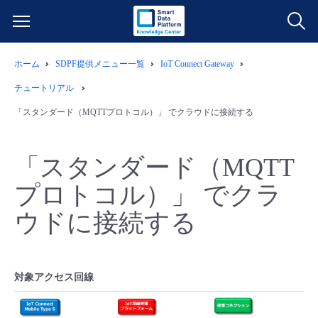
ホーム
SDPF提供メニュー一覧
IoT Connect Gateway
サービス一覧
チュートリアル
データ利活用
「スタンダード（MQTTプロトコル）」 でクラウドに接続する
よくある質問
クラウド/サーバー
データ利活用
料金情報
「スタンダード（MQTT
プロトコル）」 でクラ
ネットワーク
クラウド/サーバー
料金シミュレーター
ご利用開始ガイド
ウドに接続する
■ 管理機能
IoT
ネットワーク
データ利活用
ユースケース
- 管理機能
- バックアップ
モニタリング/監査
IoT
クラウド/サーバー
故障/メンテナンス情報
対象アクセス回線
- セキュリティ・監査
サポート
モニタリング/監査
ネットワーク
サービス稼働状況