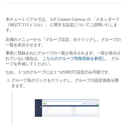
■ セットアップガイド
パートナー
- データと分析
管理機能
サポート
IoT
故障/メンテナンス履歴
- 新規お申し込み方法
本チュートリアルでは、 IoT Connect Gateway の 「スタンダード
（MQTTプロトコル）」 に関する設定についてご説明いたしま
販売パートナー向けプログラム
トレーニング/操作動画
- IoT
す。
すべてのメニューを見る
管理機能
モニタリング/監査
メンテナンス予定
- 初期設定・確認
左側のメニューから「グループ設定」をクリックし、グループの
協業パートナー
脱炭素化
一覧を表示させます。
- マルチクラウド利用
すべてのメニューを見る
サポート
定期メンテナンス
- ユーザー機能の管理
事前に登録されたグループの一覧が表示されます。一覧が表示さ
れていない場合は、
こちらのグループ情報登録を参照し、
グル
- リモートワーク
ープを作成してください。
すべてのメニューを見る
- 登録情報の管理
なお、１つのグループには１つのMQTT設定のみ可能です。
- ITインフラストラクチャー
グループ名のリンクをクリックし、グループの設定画面を開
- APIリファレンス
きます。
- その他
■ 基本構築ガイド
- クラウド / サーバー