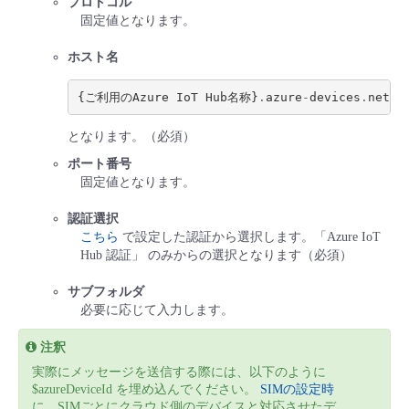
プロトコル
固定値となります。
ホスト名
{
ご利用のAzure
IoT
Hub名称
}
.
azure
-
devices
.
net
となります。（必須）
ポート番号
固定値となります。
認証選択
こちら
で設定した認証から選択します。「Azure IoT
Hub 認証」 のみからの選択となります（必須）
サブフォルダ
必要に応じて入力します。
注釈
実際にメッセージを送信する際には、以下のように
$azureDeviceId を埋め込んでください。
SIMの設定時
に、SIMごとにクラウド側のデバイスと対応させたデ