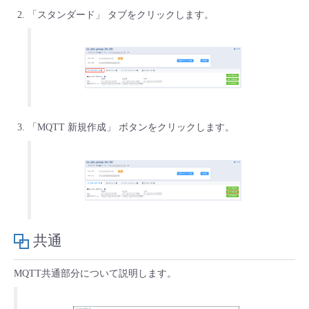
「スタンダード」 タブをクリックします。
- Flexible InterConnect
- Flexible Remote Access
- vUTM2
「MQTT 新規作成」 ボタンをクリックします。
共通
MQTT共通部分について説明します。