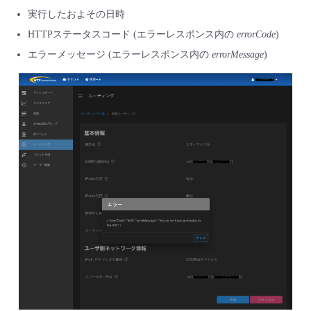
■ セットアップガイド
実行したおよその日時
パートナー
- データと分析
HTTPステータスコード (エラーレスポンス内の
errorCode
)
管理機能
サポート
IoT
故障/メンテナンス履歴
- 新規お申し込み方法
エラーメッセージ (エラーレスポンス内の
errorMessage
)
販売パートナー向けプログラム
トレーニング/操作動画
- IoT
すべてのメニューを見る
管理機能
モニタリング/監査
メンテナンス予定
- 初期設定・確認
協業パートナー
脱炭素化
- マルチクラウド利用
すべてのメニューを見る
サポート
定期メンテナンス
- ユーザー機能の管理
- リモートワーク
すべてのメニューを見る
- 登録情報の管理
- ITインフラストラクチャー
- APIリファレンス
- その他
■ 基本構築ガイド
- クラウド / サーバー