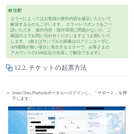
- Flexible InterConnect
注釈
エラーによってはお客様の操作内容を修正いただいて
解決するものもございます。 エラーレスポンスをご一
- Flexible Remote Access
読いただき、操作内容・操作環境に問題がないか、ご
確認の上でお問い合わせくださいますようお願いいた
します。 (例えばサンプルの画像はログインユーザに
- vUTM2
API権限が無い場合に発生するエラーで、お客さまの
アカウントのIAM設定の見直しで解決できます)
12.2.
チケットの起票方法
Smart Data Platformポータルへログインし、「サポート」を押
下します。