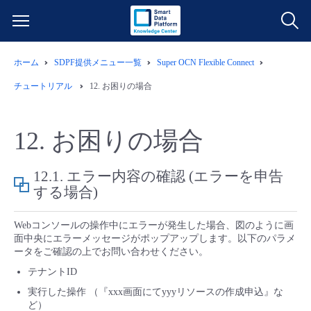
ホーム
SDPF提供メニュー一覧
Super OCN Flexible Connect
サービス一覧
チュートリアル
12.
お困りの場合
データ利活用
よくある質問
12.
お困りの場合
クラウド/サーバー
データ利活用
料金情報
12.1.
エラー内容の確認 (エラーを申告
ネットワーク
クラウド/サーバー
料金シミュレーター
する場合)
ご利用開始ガイド
Webコンソールの操作中にエラーが発生した場合、図のように画
■ 管理機能
IoT
ネットワーク
データ利活用
ユースケース
面中央にエラーメッセージがポップアップします。以下のパラメ
ータをご確認の上でお問い合わせください。
- 管理機能
- バックアップ
モニタリング/監査
IoT
クラウド/サーバー
故障/メンテナンス情報
テナントID
実行した操作 （『xxx画面にてyyyリソースの作成申込』な
ど）
- セキュリティ・監査
サポート
モニタリング/監査
ネットワーク
サービス稼働状況