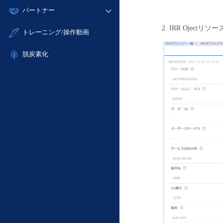
モニタリング/監査
故障/メンテナンス履歴
すべてのメニューを見る
パートナー
- IoT
- 初期設定・確認
サポート
メンテナンス予定
- マルチクラウド利用
- ユーザー機能の管理
IRR Ojectリ
販売パートナー向けプログラム
すべてのメニューを見る
トレーニング/操作動画
定期メンテナンス
- リモートワーク
- 登録情報の管理
協業パートナー
- ITインフラストラクチャー
脱炭素化
- APIリファレンス
- その他
■ 基本構築ガイド
- クラウド / サーバー
- Flexible InterConnect
- Flexible Remote Access
- vUTM2