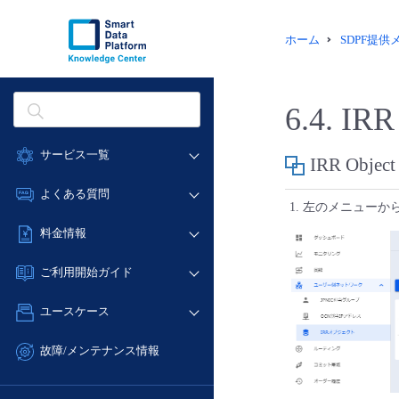
ホーム
SDPF提
6.4.
IR
サービス一覧
IRR Ob
データ利活用
よくある質問
左のメニューか
クラウド/サーバー
データ利活用
料金情報
ネットワーク
クラウド/サーバー
料金シミュレーター
IoT
ご利用開始ガイド
ネットワーク
データ利活用
モニタリング/監査
■ 管理機能
IoT
ユースケース
クラウド/サーバー
サポート
- 管理機能
モニタリング/監査
- バックアップ
ネットワーク
管理機能
故障/メンテナンス情報
サポート
- セキュリティ・監査
■ セットアップガイド
IoT
すべてのメニューを見る
サービス稼働状況
管理機能
- データと分析
- 新規お申し込み方法