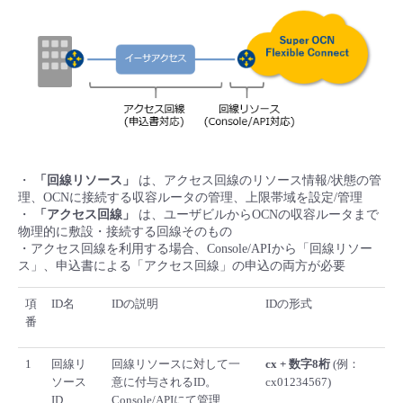
■ セットアップガイド
パートナー
- データと分析
管理機能
サポート
IoT
故障/メンテナンス履歴
- 新規お申し込み方法
販売パートナー向けプログラム
トレーニング/操作動画
- IoT
すべてのメニューを見る
管理機能
モニタリング/監査
メンテナンス予定
- 初期設定・確認
協業パートナー
脱炭素化
- マルチクラウド利用
すべてのメニューを見る
サポート
定期メンテナンス
- ユーザー機能の管理
・
「回線リソース」
は、アクセス回線のリソース情報/状態の管
- リモートワーク
理、OCNに接続する収容ルータの管理、上限帯域を設定/管理
すべてのメニューを見る
- 登録情報の管理
・
「アクセス回線」
は、ユーザビルからOCNの収容ルータまで
物理的に敷設・接続する回線そのもの
- ITインフラストラクチャー
・アクセス回線を利用する場合、Console/APIから「回線リソー
- APIリファレンス
ス」、申込書による「アクセス回線」の申込の両方が必要
- その他
項
ID名
IDの説明
IDの形式
番
■ 基本構築ガイド
1
回線リ
回線リソースに対して一
cx + 数字8桁
(例：
- クラウド / サーバー
ソース
意に付与されるID。
cx01234567)
ID
Console/APIにて管理