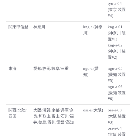
tyo-a-04
(東京 装置
#4)
関東甲信越
神奈川
kng-a (神奈
kng-a-01
川)
(神奈川 装
置#1)
kng-a-02
(神奈川 装
置#2)
東海
愛知/静岡/岐阜/三重
ngo-a (愛
ngo-a-05
知)
(愛知 装置
#5)
ngo-a-06
(愛知 装置
#6)
関西/北陸/
大阪/滋賀/京都/兵庫/奈
osa-a (大阪)
osa-a-03
四国
良/和歌山/富山/石川/福
(大阪 装置
井/徳島/香川/愛媛/高知
#3)
osa-a-04
(大阪 装置