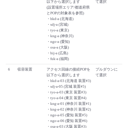
以下から選択します
て選択
(設置場所エリア/都道府県
とPOPの対象表を参照)
・hkd-a (北海道)
・sdj-a (宮城)
・tyo-a (東京)
・kng-a (神奈川)
・ngo-a (愛知)
・osa-a (大阪)
・hij-a (広島)
・fuk-a (福岡)
6
収容装置
アクセス回線の接続POPを
プルダウンに
以下から選択します
て選択
・hkd-a-03 (北海道 装置#3)
・sdj-a-05 (宮城 装置#5)
・tyo-a-03 (東京 装置#3)
・tyo-a-04 (東京 装置#4)
・kng-a-01 (神奈川 装置#1)
・kng-a-02 (神奈川 装置#2)
・ngo-a-05 (愛知 装置#5)
・ngo-a-06 (愛知 装置#6)
・osa-a-03 (大阪 装置#3)