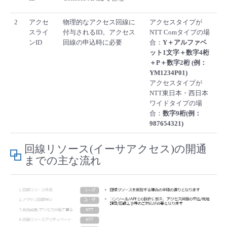
- Flexible InterConnect
2
アクセ
物理的なアクセス回線に
アクセスタイプが
スライ
付与されるID。アクセス
NTT Comタイプの場
- Flexible Remote Access
ンID
回線の申込時に必要
合：
Y＋アルファベ
ット1文字＋数字4桁
＋P＋数字2桁 (例：
- vUTM2
YM1234P01)
アクセスタイプが
NTT東日本・西日本
ワイドタイプの場
合：
数字9桁(例：
987654321)
回線リソース(イーサアクセス)の開通
までの主な流れ