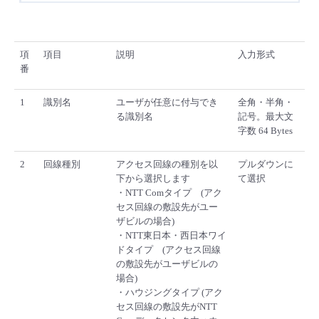
項
項目
説明
入力形式
番
1
識別名
ユーザが任意に付与でき
全角・半角・
る識別名
記号。最大文
字数 64 Bytes
2
回線種別
アクセス回線の種別を以
プルダウンに
下から選択します
て選択
・NTT Comタイプ (アク
セス回線の敷設先がユー
ザビルの場合)
・NTT東日本・西日本ワイ
ドタイプ (アクセス回線
の敷設先がユーザビルの
場合)
・ハウジングタイプ (アク
セス回線の敷設先がNTT