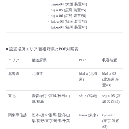
・osa-a-04 (大阪 装置#4)
・hij-a-05 (広島 装置#5)
・hij-a-06 (広島 装置#6)
・fuk-a-03 (福岡 装置#3)
・fuk-a-04 (福岡 装置#4)
■ 設置場所エリア/都道府県とPOP対照表
エリア
都道府県
POP
収容装置
北海道
北海道
hkd-a (北海
hkd-a-03
道)
(北海道 装
置#3)
東北
青森/岩手/宮城/秋田/山
sdj-a (宮城)
sdj-a-05 (宮
形/福島
城 装置#5)
関東甲信越
茨木/栃木/群馬/新潟/山
tyo-a (東京)
tyo-a-03
梨/長野/東京/埼玉/千葉
(東京 装置
#3)