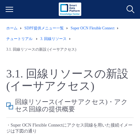
ホーム
SDPF提供メニュー一覧
Super OCN Flexible Connect
サービス一覧
チュートリアル
3.
回線リソース
データ利活用
3.1.
回線リソースの新設 (イーサアクセス)
よくある質問
クラウド/サーバー
データ利活用
料金情報
3.1.
回線リソースの新設
(イーサアクセス)
ネットワーク
クラウド/サーバー
料金シミュレーター
ご利用開始ガイド
回線リソース(イーサアクセス)・アク
■ 管理機能
IoT
ネットワーク
データ利活用
ユースケース
セス回線の提供概要
- 管理機能
- バックアップ
モニタリング/監査
IoT
クラウド/サーバー
故障/メンテナンス情報
・Super OCN Flexible Connectにアクセス回線を用いた接続イメー
ジは下図の通り
- セキュリティ・監査
サポート
モニタリング/監査
ネットワーク
サービス稼働状況