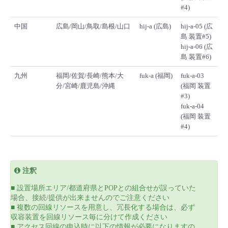
#4)
中国
広島/岡山/鳥取/島根/山口
hij-a (広島)
hij-a-05 (広
島 装置#5)
hij-a-06 (広
島 装置#6)
九州
福岡/佐賀/長崎/熊本/大
fuk-a (福岡)
fuk-a-03
分/宮崎/鹿児島/沖縄
(福岡 装置
#3)
fuk-a-04
(福岡 装置
#4)
注釈
■ 設置場所エリア/都道府県とPOPとの組合せが誤っていた
場合、接続/提供が出来ませんのでご注意ください
■ 複数の回線リソースを用意し、冗長化する場合は、必ず
収容装置を回線リソース毎に分けて作成ください
■ アクセス回線の申込時に以下の情報が必要になりますの