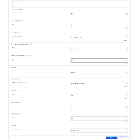
- Flexible InterConnect
- Flexible Remote Access
- vUTM2