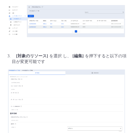
■ セットアップガイド
パートナー
- データと分析
管理機能
サポート
IoT
故障/メンテナンス履歴
- 新規お申し込み方法
販売パートナー向けプログラム
トレーニング/操作動画
- IoT
すべてのメニューを見る
管理機能
モニタリング/監査
メンテナンス予定
- 初期設定・確認
協業パートナー
脱炭素化
- マルチクラウド利用
すべてのメニューを見る
サポート
定期メンテナンス
- ユーザー機能の管理
[対象のリソース]
を選択 し、
[編集]
を押下すると以下の項
目が変更可能です
- リモートワーク
すべてのメニューを見る
- 登録情報の管理
- ITインフラストラクチャー
- APIリファレンス
- その他
■ 基本構築ガイド
- クラウド / サーバー