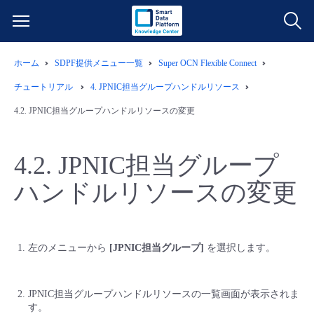
ホーム
SDPF提供メニュー一覧
Super OCN Flexible Connect
サービス一覧
チュートリアル
4.
JPNIC担当グループハンドルリソース
データ利活用
4.2.
JPNIC担当グループハンドルリソースの変更
よくある質問
クラウド/サーバー
データ利活用
料金情報
4.2.
JPNIC担当グループ
ハンドルリソースの変更
ネットワーク
クラウド/サーバー
料金シミュレーター
ご利用開始ガイド
■ 管理機能
IoT
ネットワーク
データ利活用
ユースケース
左のメニューから
[JPNIC担当グループ]
を選択します。
- 管理機能
- バックアップ
モニタリング/監査
IoT
クラウド/サーバー
故障/メンテナンス情報
JPNIC担当グループハンドルリソースの一覧画面が表示されま
す。
- セキュリティ・監査
サポート
モニタリング/監査
ネットワーク
サービス稼働状況