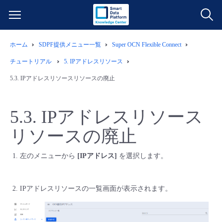
ホーム
SDPF提供メニュー一覧
Super OCN Flexible Connect
サービス一覧
チュートリアル
5.
IPアドレスリソース
データ利活用
5.3.
IPアドレスリソースリソースの廃止
よくある質問
クラウド/サーバー
データ利活用
料金情報
5.3.
IPアドレスリソース
リソースの廃止
ネットワーク
クラウド/サーバー
料金シミュレーター
ご利用開始ガイド
左のメニューから
[IPアドレス]
を選択します。
■ 管理機能
IoT
ネットワーク
データ利活用
ユースケース
IPアドレスリソースの一覧画面が表示されます。
- 管理機能
- バックアップ
モニタリング/監査
IoT
クラウド/サーバー
故障/メンテナンス情報
- セキュリティ・監査
サポート
モニタリング/監査
ネットワーク
サービス稼働状況