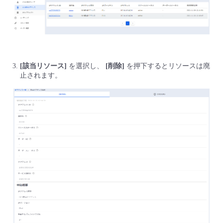
■ セットアップガイド
パートナー
- データと分析
管理機能
サポート
IoT
故障/メンテナンス履歴
- 新規お申し込み方法
販売パートナー向けプログラム
トレーニング/操作動画
- IoT
すべてのメニューを見る
管理機能
モニタリング/監査
メンテナンス予定
- 初期設定・確認
[該当リソース]
を選択し、
[削除]
を押下するとリソースは廃
止されます。
協業パートナー
脱炭素化
- マルチクラウド利用
すべてのメニューを見る
サポート
定期メンテナンス
- ユーザー機能の管理
- リモートワーク
すべてのメニューを見る
- 登録情報の管理
- ITインフラストラクチャー
- APIリファレンス
- その他
■ 基本構築ガイド
- クラウド / サーバー