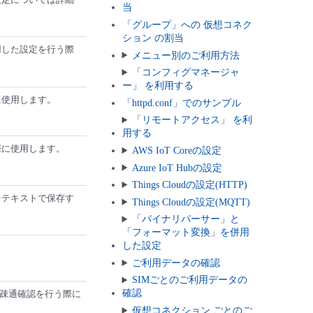
当
「グループ」への 仮想コネク
ション の割当
用した設定を行う際
メニュー別のご利用方法
「コンフィグマネージャ
ー」 を利用する
に使用します。
「httpd.conf」でのサンプル
「リモートアクセス」 を利
用する
際に使用します。
AWS IoT Coreの設定
Azure IoT Hubの設定
Things Cloudの設定(HTTP)
をテキストで保存す
Things Cloudの設定(MQTT)
「バイナリパーサー」と
「フォーマット変換」を併用
した設定
ご利用データの確認
SIMごとのご利用データの
確認
に疎通確認を行う際に
仮想コネクション ごとのご