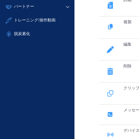
モニタリング/監査
故障/メンテナンス履歴
すべてのメニューを見る
パートナー
- IoT
- 初期設定・確認
サポート
メンテナンス予定
- マルチクラウド利用
- ユーザー機能の管理
販売パートナー向けプログラム
すべてのメニューを見る
トレーニング/操作動画
複製
定期メンテナンス
- リモートワーク
- 登録情報の管理
協業パートナー
- ITインフラストラクチャー
脱炭素化
- APIリファレンス
- その他
編集
■ 基本構築ガイド
- クラウド / サーバー
- Flexible InterConnect
削除
- Flexible Remote Access
- vUTM2
クリッ
メッセ
デバイ