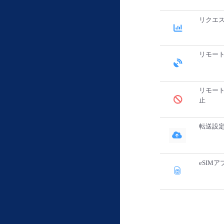
リクエ
リモー
リモート
止
転送設
eSIM