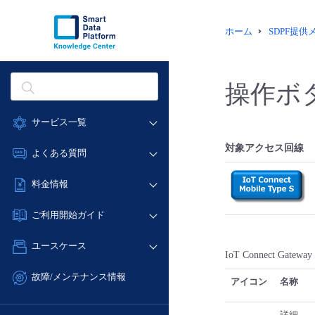
ホーム
SDPF提
操作ボ
サービス一覧
データ利活用
対象アクセス回線
よくある質問
クラウド/サーバー
データ利活用
料金情報
ネットワーク
クラウド/サーバー
料金シミュレーター
IoT
ご利用開始ガイド
ネットワーク
データ利活用
モニタリング/監査
■ 管理機能
IoT
ユースケース
クラウド/サーバー
サポート
IoT Connect 
- 管理機能
モニタリング/監査
- バックアップ
ネットワーク
管理機能
故障/メンテナンス情報
アイコン
名称
サポート
- セキュリティ・監査
■ セットアップガイド
IoT
すべてのメニューを見る
サービス稼働状況
管理機能
- データと分析
- 新規お申し込み方法
詳細