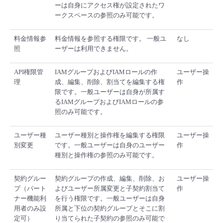
ーは自身にアクセス権が設定されたワ
ークスペースの参照のみ可能です。
料金情報参
料金情報を参照する権限です。 一般ユ
なし
照
ーザーは利用できません。
API権限管
IAMグループおよびIAMロールの作
ユーザー操
理
成、編集、削除、割当てを編集する権
作
限です。一般ユーザーは自身が所属す
るIAMグループおよびIAMロールの参
照のみ可能です。
ユーザー種
ユーザー種別と操作権を編集する権限
ユーザー操
別変更
です。一般ユーザーは自身のユーザー
作
種別と操作権の参照のみ可能です。
契約グルー
契約グループの作成、編集、削除、お
ユーザー操
プ（パート
よびユーザー所属変更と子契約割当て
作
ナー機能利
を行う権限です。一般ユーザーは自身
用者のみ設
所属と下位の契約グループとそこに割
定可）
り当てられた子契約の参照のみ可能で