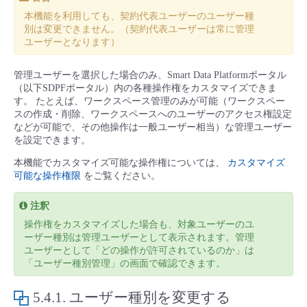
■ セットアップガイド
本機能を利用しても、契約代表ユーザーのユーザー種
別は変更できません。（契約代表ユーザーは常に管理
パートナー
- データと分析
管理機能
サポート
IoT
故障/メンテナンス履歴
ユーザーとなります）
- 新規お申し込み方法
販売パートナー向けプログラム
トレーニング/操作動画
- IoT
管理ユーザーを選択した場合のみ、Smart Data Platformポータル
すべてのメニューを見る
管理機能
モニタリング/監査
メンテナンス予定
- 初期設定・確認
（以下SDPFポータル）内の各種操作権をカスタマイズできま
す。 たとえば、ワークスペース管理のみが可能（ワークスペー
協業パートナー
脱炭素化
- マルチクラウド利用
スの作成・削除、ワークスペースへのユーザーのアクセス権設定
すべてのメニューを見る
サポート
定期メンテナンス
- ユーザー機能の管理
などが可能で、その他操作は一般ユーザー相当）な管理ユーザー
を設定できます。
- リモートワーク
すべてのメニューを見る
- 登録情報の管理
本機能でカスタマイズ可能な操作権については、
カスタマイズ
可能な操作権限
をご覧ください。
- ITインフラストラクチャー
- APIリファレンス
注釈
操作権をカスタマイズした場合も、対象ユーザーのユ
- その他
ーザー種別は管理ユーザーとして表示されます。管理
■ 基本構築ガイド
ユーザーとして「どの操作が許可されているのか」は
「ユーザー種別管理」の画面で確認できます。
- クラウド / サーバー
5.4.1.
ユーザー種別を変更する