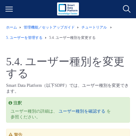
ホーム
管理機能／セットアップガイド
チュートリアル
サービス一覧
5.
ユーザーを管理する
5.4.
ユーザー種別を変更する
データ利活用
よくある質問
5.4.
ユーザー種別を変更
クラウド/サーバー
データ利活用
料金情報
する
ネットワーク
クラウド/サーバー
料金シミュレーター
ご利用開始ガイド
Smart Data Platform（以下SDPF）では、ユーザー種別を変更でき
ます。
■ 管理機能
IoT
ネットワーク
データ利活用
ユースケース
注釈
ユーザー種別の詳細は、
ユーザー種別を確認する
を
- 管理機能
- バックアップ
モニタリング/監査
IoT
クラウド/サーバー
参照ください。
故障/メンテナンス情報
- セキュリティ・監査
サポート
モニタリング/監査
ネットワーク
サービス稼働状況
警告