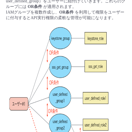
user_defined_group）をユーザーに紐付けていきます。これらのグ
■ セットアップガイド
ループには
OR条件
が適用されます。
IAMグループを複数作成し、
OR条件
を利用して権限をユーザー
パートナー
- データと分析
管理機能
サポート
IoT
故障/メンテナンス履歴
に付与するとAPI実行権限の柔軟な管理が可能になります。
- 新規お申し込み方法
販売パートナー向けプログラム
トレーニング/操作動画
- IoT
すべてのメニューを見る
管理機能
モニタリング/監査
メンテナンス予定
- 初期設定・確認
協業パートナー
脱炭素化
- マルチクラウド利用
すべてのメニューを見る
サポート
定期メンテナンス
- ユーザー機能の管理
- リモートワーク
すべてのメニューを見る
- 登録情報の管理
- ITインフラストラクチャー
- APIリファレンス
- その他
■ 基本構築ガイド
- クラウド / サーバー