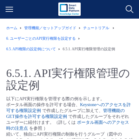
ホーム
管理機能／セットアップガイド
チュートリアル
サービス一覧
6.
ユーザーごとのAPI実行権限を設定する
データ利活用
6.5.
API権限の設定例について
6.5.1.
API実行権限管理の設定例
よくある質問
クラウド/サーバー
データ利活用
料金情報
6.5.1.
API実行権限管理の
設定例
ネットワーク
クラウド/サーバー
料金シミュレーター
ご利用開始ガイド
以下にAPI実行権限を管理する際の例を示します。
■ 管理機能
IoT
ネットワーク
データ利活用
ユースケース
ポータル画面の操作を許可する場合、
Keystoneへのアクセスを許
可する権限設定例
で作成したグループに加えて、
管理機能の
GET操作を許可する権限設定例
で作成したグループをそれぞれ
- 管理機能
- バックアップ
モニタリング/監査
IoT
クラウド/サーバー
故障/メンテナンス情報
ユーザーに紐付けます。（詳しくは
ポータル画面へのアクセス
時の注意点
を参照 ）
続いて、独自にAPI実行権限の制御を行うグループ（図中の
- セキュリティ・監査
サポート
モニタリング/監査
ネットワーク
サービス稼働状況