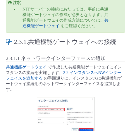
■ セットアップガイド
注釈
NTPサーバーの接続にあたっては、事前に共通
パートナー
- データと分析
機能ゲートウェイの作成が必要となります。共
管理機能
サポート
IoT
故障/メンテナンス履歴
- 新規お申し込み方法
通機能ゲートウェイの作成方法については、
共
通機能ゲートウェイ
をご確認ください。
販売パートナー向けプログラム
トレーニング/操作動画
- IoT
すべてのメニューを見る
管理機能
モニタリング/監査
メンテナンス予定
- 初期設定・確認
2.3.1.共通機能ゲートウェイへの接続
協業パートナー
脱炭素化
- マルチクラウド利用
すべてのメニューを見る
サポート
定期メンテナンス
- ユーザー機能の管理
2.3.1.1 ネットワークインターフェースの追加
- リモートワーク
すべてのメニューを見る
共通機能ゲートウェイ
で作成した共通機能ゲートウェイにイン
- 登録情報の管理
スタンスの接続を実施します。
2.2.インスタンスへNWインター
フェイスを追加する
の手順通りに、インスタンスに共通機能ゲ
- ITインフラストラクチャー
ートウェイ接続用のネットワークインターフェイスを追加しま
- APIリファレンス
す。
- その他
■ 基本構築ガイド
- クラウド / サーバー