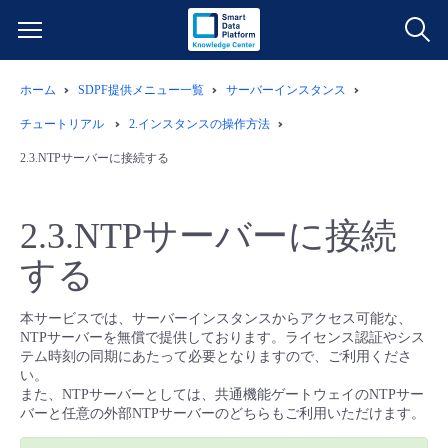
ホーム
SDPF提供メニュー一覧
サーバーインスタンス
サービス一覧
チュートリアル
2.インスタンスの操作方法
データ利活用
2.3.NTPサーバーに接続する
よくある質問
クラウド/サーバー
データ利活用
料金情報
2.3.NTPサーバーに接続
する
ネットワーク
クラウド/サーバー
料金シミュレーター
ご利用開始ガイド
本サービスでは、サーバーインスタンスからアクセス可能な、
■ 管理機能
IoT
ネットワーク
データ利活用
ユースケース
NTPサーバーを無償で提供しております。ライセンス認証やシス
テム時刻の同期にあたって必要となりますので、ご利用くださ
い。
- 管理機能
- バックアップ
モニタリング/監査
IoT
クラウド/サーバー
故障/メンテナンス情報
また、NTPサーバーとしては、共通機能ゲートウェイのNTPサー
バーと任意の外部NTPサーバーのどちらもご利用いただけます。
- セキュリティ・監査
サポート
モニタリング/監査
ネットワーク
サービス稼働状況