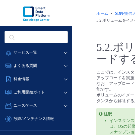
ホーム
SDPF提
5.2.ボリュームを
5.2
サービス一覧
ードす
データ利活用
よくある質問
ここでは、インスタ
クラウド/サーバー
データ利活用
アップロードを実施
料金情報
ネットワーク
なお、アップロード
クラウド/サーバー
能です。
料金シミュレーター
IoT
ご利用開始ガイド
ネットワーク
ボリュームのイメー
データ利活用
モニタリング/監査
タンスから解除する
■ 管理機能
IoT
ユースケース
クラウド/サーバー
サポート
- 管理機能
モニタリング/監査
注釈
- バックアップ
ネットワーク
管理機能
故障/メンテナンス情報
インスタンス
サポート
- セキュリティ・監査
■ セットアップガイド
IoT
は、OSの起
すべてのメニューを見る
サービス稼働状況
管理機能
スナップショ
- データと分析
- 新規お申し込み方法