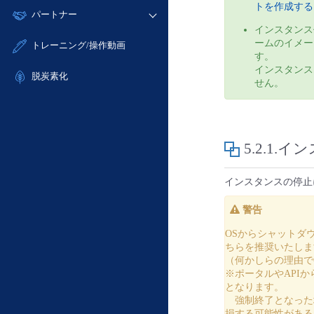
モニタリング/監査
トを作成する
故障/メンテナンス履歴
すべてのメニューを見る
パートナー
- IoT
- 初期設定・確認
サポート
インスタンス
メンテナンス予定
- マルチクラウド利用
- ユーザー機能の管理
販売パートナー向けプログラム
すべてのメニューを見る
ームのイメー
トレーニング/操作動画
定期メンテナンス
- リモートワーク
す。
- 登録情報の管理
協業パートナー
インスタンス
- ITインフラストラクチャー
脱炭素化
- APIリファレンス
せん。
- その他
■ 基本構築ガイド
- クラウド / サーバー
5.2.1.
- Flexible InterConnect
- Flexible Remote Access
インスタンスの停止
- vUTM2
警告
OSからシャットダ
ちらを推奨いたしま
（何かしらの理由で
※ポータルやAPI
となります。
強制終了となった場
損する可能性がある