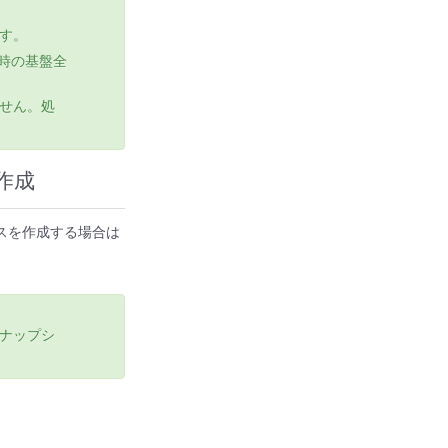
す。
行時の基盤全
せん。処
作成
スを作成する場合は
ナップシ