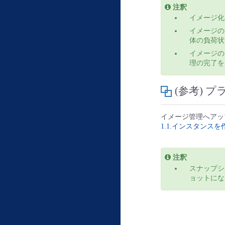
注釈
イメージ化
イメージの
体の負荷状
イメージの
理の完了を
(参考)
イメージ管理へアッ
1.1.インスタンス
注釈
スナップシ
ョットにな