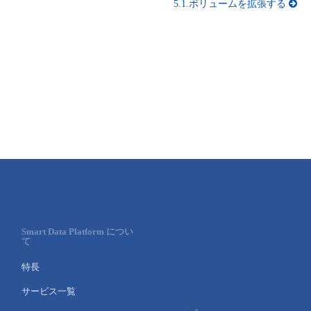
5.1.ボリュームを拡張する
■ セットアップガイド
パートナー
- データと分析
管理機能
サポート
IoT
故障/メンテナンス履歴
- 新規お申し込み方法
販売パートナー向けプログラム
トレーニング/操作動画
- IoT
すべてのメニューを見る
管理機能
モニタリング/監査
メンテナンス予定
- 初期設定・確認
協業パートナー
脱炭素化
- マルチクラウド利用
すべてのメニューを見る
サポート
定期メンテナンス
- ユーザー機能の管理
- リモートワーク
すべてのメニューを見る
- 登録情報の管理
- ITインフラストラクチャー
- APIリファレンス
- その他
Smart Data Platform につい
て
■ 基本構築ガイド
特長
- クラウド / サーバー
サービス一覧