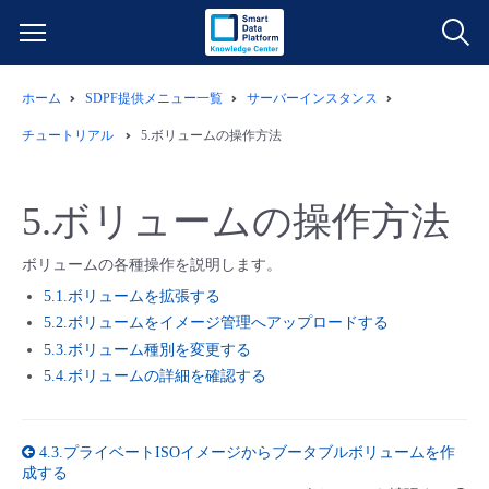
ホーム
SDPF提供メニュー一覧
サーバーインスタンス
サービス一覧
チュートリアル
5.ボリュームの操作方法
データ利活用
よくある質問
5.ボリュームの操作方法
クラウド/サーバー
データ利活用
料金情報
ボリュームの各種操作を説明します。
ネットワーク
クラウド/サーバー
料金シミュレーター
5.1.ボリュームを拡張する
ご利用開始ガイド
5.2.ボリュームをイメージ管理へアップロードする
5.3.ボリューム種別を変更する
■ 管理機能
IoT
ネットワーク
データ利活用
ユースケース
5.4.ボリュームの詳細を確認する
- 管理機能
- バックアップ
モニタリング/監査
IoT
クラウド/サーバー
故障/メンテナンス情報
4.3.プライベートISOイメージからブータブルボリュームを作
成する
- セキュリティ・監査
サポート
モニタリング/監査
ネットワーク
サービス稼働状況