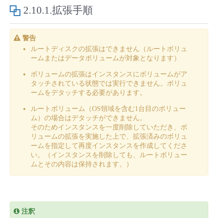
■ セットアップガイド
2.10.1.拡張手順
パートナー
- データと分析
管理機能
サポート
IoT
故障/メンテナンス履歴
- 新規お申し込み方法
警告
販売パートナー向けプログラム
ルートディスクの拡張はできません（ルートボリュ
トレーニング/操作動画
- IoT
すべてのメニューを見る
管理機能
モニタリング/監査
メンテナンス予定
ームまたはデータボリュームが対象となります）
- 初期設定・確認
ボリュームの拡張はインスタンスにボリュームがア
協業パートナー
脱炭素化
- マルチクラウド利用
すべてのメニューを見る
サポート
定期メンテナンス
タッチされている状態では実行できません。ボリュ
- ユーザー機能の管理
ームをデタッチする必要があります。
- リモートワーク
ルートボリューム（OS領域を含む1台目のボリュー
すべてのメニューを見る
- 登録情報の管理
ム）の場合はデタッチができません。
そのためインスタンスを一度削除していただき、ボ
- ITインフラストラクチャー
リュームの拡張を実施した上で、拡張済みのボリュ
- APIリファレンス
ームを指定して再度インスタンスを作成してくださ
い。（インスタンスを削除しても、ルートボリュー
- その他
ムとその内容は保持されます。）
■ 基本構築ガイド
- クラウド / サーバー
注釈