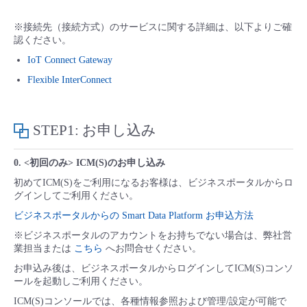
■ セットアップガイド
※接続先（接続方式）のサービスに関する詳細は、以下よりご確
パートナー
- データと分析
管理機能
サポート
IoT
故障/メンテナンス履歴
認ください。
- 新規お申し込み方法
IoT Connect Gateway
販売パートナー向けプログラム
トレーニング/操作動画
- IoT
すべてのメニューを見る
管理機能
モニタリング/監査
メンテナンス予定
Flexible InterConnect
- 初期設定・確認
協業パートナー
脱炭素化
- マルチクラウド利用
すべてのメニューを見る
サポート
定期メンテナンス
- ユーザー機能の管理
STEP1: お申し込み
- リモートワーク
すべてのメニューを見る
- 登録情報の管理
0. <初回のみ> ICM(S)のお申し込み
初めてICM(S)をご利用になるお客様は、ビジネスポータルからロ
- ITインフラストラクチャー
グインしてご利用ください。
- APIリファレンス
ビジネスポータルからの Smart Data Platform お申込方法
- その他
※ビジネスポータルのアカウントをお持ちでない場合は、弊社営
業担当または
こちら
へお問合せください。
■ 基本構築ガイド
お申込み後は、ビジネスポータルからログインしてICM(S)コンソ
ールを起動しご利用ください。
- クラウド / サーバー
ICM(S)コンソールでは、各種情報参照および管理/設定が可能で