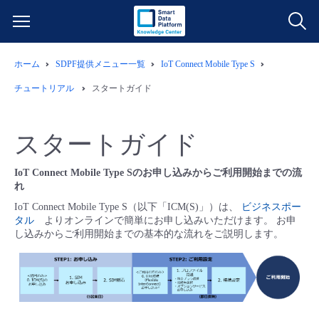
ホーム
SDPF提供メニュー一覧
IoT Connect Mobile Type S
サービス一覧
チュートリアル
スタートガイド
データ利活用
よくある質問
スタートガイド
クラウド/サーバー
データ利活用
料金情報
IoT Connect Mobile Type Sのお申し込みからご利用開始までの流
れ
ネットワーク
クラウド/サーバー
料金シミュレーター
ご利用開始ガイド
IoT Connect Mobile Type S（以下「ICM(S)」）は、
ビジネスポー
タル
よりオンラインで簡単にお申し込みいただけます。 お申
■ 管理機能
IoT
ネットワーク
データ利活用
し込みからご利用開始までの基本的な流れをご説明します。
ユースケース
- 管理機能
- バックアップ
モニタリング/監査
IoT
クラウド/サーバー
故障/メンテナンス情報
- セキュリティ・監査
サポート
モニタリング/監査
ネットワーク
サービス稼働状況