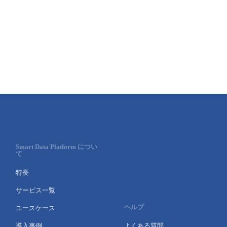
■ セットアップガイド
パートナー
- データと分析
管理機能
サポート
IoT
故障/メンテナンス履歴
- 新規お申し込み方法
販売パートナー向けプログラム
トレーニング/操作動画
- IoT
すべてのメニューを見る
管理機能
モニタリング/監査
メンテナンス予定
- 初期設定・確認
協業パートナー
脱炭素化
- マルチクラウド利用
すべてのメニューを見る
サポート
定期メンテナンス
- ユーザー機能の管理
- リモートワーク
すべてのメニューを見る
- 登録情報の管理
- ITインフラストラクチャー
- APIリファレンス
Smart Data Platform につい
て
- その他
特長
■ 基本構築ガイド
サービス一覧
ヘルプ
ユースケース
- クラウド / サーバー
導入事例
よくある質問