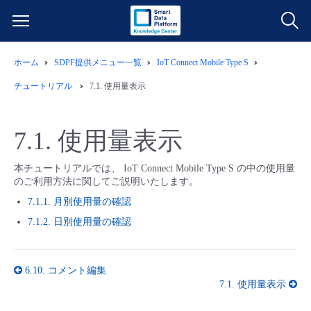
ホーム
SDPF提供メニュー一覧
IoT Connect Mobile Type S
サービス一覧
チュートリアル
7.1. 使用量表示
データ利活用
よくある質問
7.1. 使用量表示
クラウド/サーバー
データ利活用
料金情報
本チュートリアルでは、 IoT Connect Mobile Type S の中の使用量
のご利用方法に関してご説明いたします。
ネットワーク
クラウド/サーバー
料金シミュレーター
ご利用開始ガイド
7.1.1. 月別使用量の確認
7.1.2. 日別使用量の確認
■ 管理機能
IoT
ネットワーク
データ利活用
ユースケース
- 管理機能
- バックアップ
モニタリング/監査
IoT
クラウド/サーバー
6.10. コメント編集
故障/メンテナンス情報
7.1. 使用量表示
- セキュリティ・監査
サポート
モニタリング/監査
ネットワーク
サービス稼働状況