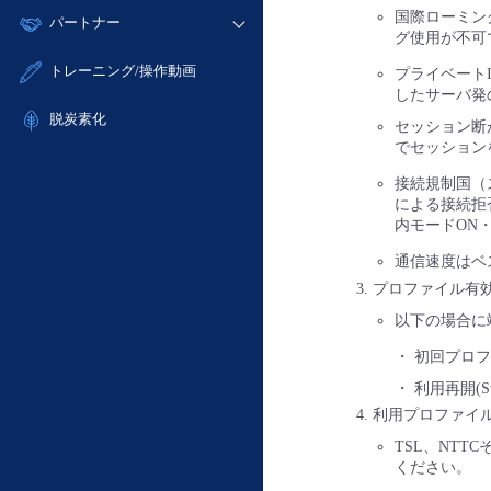
モニタリング/監査
故障/メンテナンス履歴
国際ローミン
すべてのメニューを見る
パートナー
- IoT
- 初期設定・確認
サポート
グ使用が不可
メンテナンス予定
- マルチクラウド利用
- ユーザー機能の管理
販売パートナー向けプログラム
すべてのメニューを見る
トレーニング/操作動画
プライベート
定期メンテナンス
- リモートワーク
- 登録情報の管理
したサーバ発
協業パートナー
- ITインフラストラクチャー
脱炭素化
- APIリファレンス
セッション断
- その他
でセッション
■ 基本構築ガイド
接続規制国（
- クラウド / サーバー
による接続拒
内モードON
- Flexible InterConnect
- Flexible Remote Access
通信速度はベ
プロファイル有
- vUTM2
以下の場合に
・ 初回プロ
・ 利用再開(Su
利用プロファイ
TSL、NT
ください。