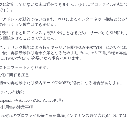
グに対応していない端末は通信できません。(NTTCプロファイルの場
です）。
IPアドレスが動的で払い出され、NATによるインターネット接続となるた
のセッション確立はできません。
が発生するとIPアドレスは再払い出しとなるため、サーバからSIMに対し
を継続させることはできません。
ステアリング機能による特定キャリア在圏拒否が有効な国）においては
否後、再接続動作は端末次第となるため手動でのキャリア選択/端末再起動/
・OFFのいずれかが必要となる場合があります。
ストエフォートとなります。
効化に関する注意
端末の再起動または機内モードON/OFFが必要になる場合があります。
ファイル有効化
spendからActiveへのRe-Active処理）
ル利用毎の注意事項
TCそれぞれのプロファイル毎の留意事項(メンテナンス時間含む)について