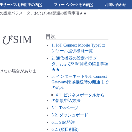
DPFサービスを検討中の方
フィードバックを送信
お問い合わせ
機器の設定パラメータ、およびSIM開通の留意事項★★
びSIM
目次
1. IoT Connect Mobile TypeSコ
ンソール提供機能一覧
2. 通信機器の設定パラメー
タ、およびSIM開通の留意事項
★★
けない場合がありま
3. インターネット/IoT Connect
Gateway/閉域接続時の開通まで
の流れ
4.1. ビジネスポータルから
の新規申込方法
5.1. Topページ
5.2. ダッシュボード
6.1. SIM発注
6.2. (項目削除)