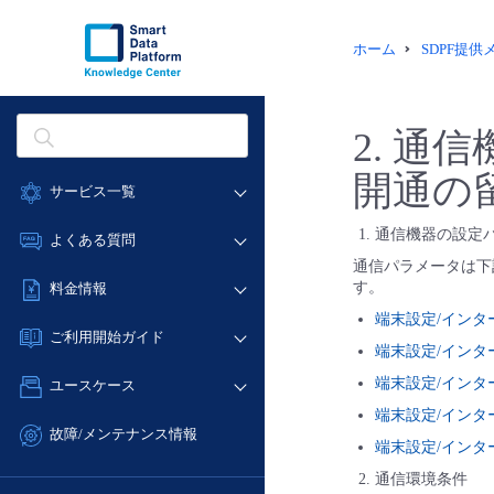
ホーム
SDPF提
2. 通
開通の
サービス一覧
データ利活用
通信機器の設定
よくある質問
クラウド/サーバー
通信パラメータは下
データ利活用
す。
料金情報
ネットワーク
クラウド/サーバー
端末設定/インタ
料金シミュレーター
IoT
ご利用開始ガイド
ネットワーク
端末設定/インタ
データ利活用
モニタリング/監査
■ 管理機能
IoT
端末設定/インタ
ユースケース
クラウド/サーバー
サポート
- 管理機能
モニタリング/監査
端末設定/インターフ
- バックアップ
ネットワーク
管理機能
故障/メンテナンス情報
サポート
端末設定/インタ
- セキュリティ・監査
■ セットアップガイド
IoT
すべてのメニューを見る
サービス稼働状況
管理機能
通信環境条件
- データと分析
- 新規お申し込み方法