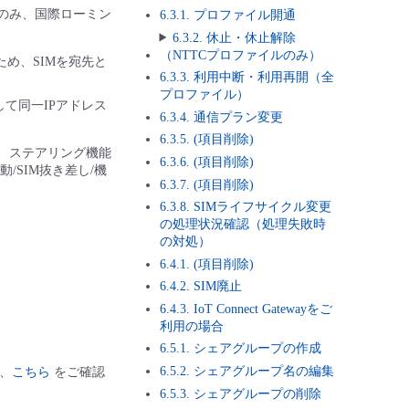
合のみ、国際ローミン
6.3.1. プロファイル開通
6.3.2. 休止・休止解除
（NTTCプロファイルのみ）
め、SIMを宛先と
6.3.3. 利用中断・利用再開（全
プロファイル）
て同一IPアドレス
6.3.4. 通信プラン変更
6.3.5. (項目削除)
、ステアリング機能
6.3.6. (項目削除)
SIM抜き差し/機
6.3.7. (項目削除)
6.3.8. SIMライフサイクル変更
の処理状況確認（処理失敗時
の対処）
6.4.1. (項目削除)
6.4.2. SIM廃止
6.4.3. IoT Connect Gatewayをご
利用の場合
6.5.1. シェアグループの作成
6.5.2. シェアグループ名の編集
は、
こちら
をご確認
6.5.3. シェアグループの削除