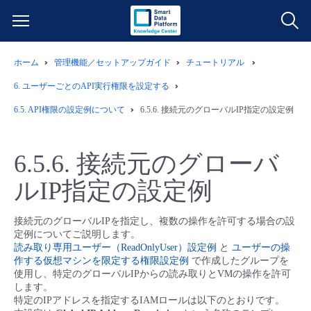
ホーム
管理機能／セットアップガイド
チュートリアル
サービス一覧
6.
ユーザーごとのAPI実行権限を設定する
データ利活用
6.5.
API権限の設定例について
6.5.6.
接続元のグローバルIP指定の設定例
よくある質問
クラウド/サーバー
データ利活用
料金情報
6.5.6.
接続元のグローバ
ルIP指定の設定例
ネットワーク
クラウド/サーバー
料金シミュレーター
ご利用開始ガイド
接続元のグローバルIPを指定し、複数の操作を許可する場合の設
■ 管理機能
IoT
ネットワーク
データ利活用
ユースケース
定例についてご説明します。
読み取り専用ユーザー（ReadOnlyUser）設定例
と
ユーザーの操
作する仮想マシンを限定する権限設定例
で作成したグループを
- 管理機能
- バックアップ
モニタリング/監査
IoT
クラウド/サーバー
故障/メンテナンス情報
使用し、特定のグローバルIPからの読み取りとVMの操作を許可
します。
特定のIPアドレスを指定するIAMロールは以下のとおりです。
- セキュリティ・監査
サポート
モニタリング/監査
ネットワーク
サービス稼働状況