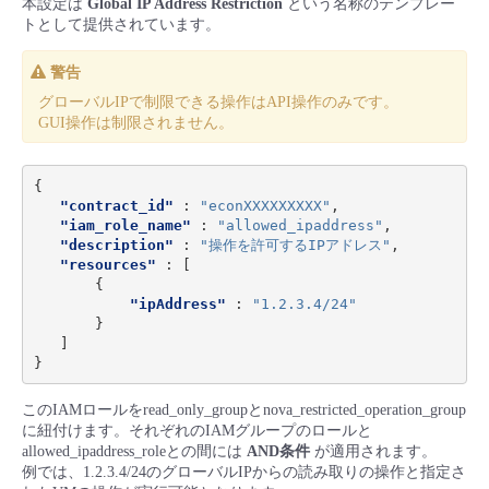
本設定は
Global IP Address Restriction
という名称のテンプレー
■ セットアップガイド
トとして提供されています。
パートナー
- データと分析
管理機能
サポート
IoT
故障/メンテナンス履歴
- 新規お申し込み方法
警告
グローバルIPで制限できる操作はAPI操作のみです。
販売パートナー向けプログラム
トレーニング/操作動画
- IoT
すべてのメニューを見る
管理機能
モニタリング/監査
メンテナンス予定
GUI操作は制限されません。
- 初期設定・確認
協業パートナー
脱炭素化
- マルチクラウド利用
すべてのメニューを見る
サポート
定期メンテナンス
{
- ユーザー機能の管理
"contract_id"
:
"econXXXXXXXXX"
,
"iam_role_name"
:
"allowed_ipaddress"
,
- リモートワーク
"description"
:
"操作を許可するIPアドレス"
,
すべてのメニューを見る
- 登録情報の管理
"resources"
:
[
{
- ITインフラストラクチャー
"ipAddress"
:
"1.2.3.4/24"
- APIリファレンス
}
]
- その他
}
■ 基本構築ガイド
このIAMロールをread_only_groupとnova_restricted_operation_group
に紐付けます。それぞれのIAMグループのロールと
allowed_ipaddress_roleとの間には
AND条件
が適用されます。
- クラウド / サーバー
例では、1.2.3.4/24のグローバルIPからの読み取りの操作と指定さ