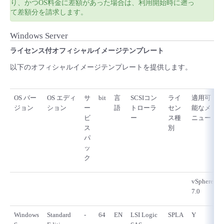
り、かつOS料金に差額があった場合は、利用開始時に遡っ
て差額分を請求します。
Windows Server
ライセンス付オフィシャルイメージテンプレート
以下のオフィシャルイメージテンプレートを提供します。
OS バー
OS エディ
サ
bit
言
SCSIコン
ライ
適用可
ジョン
ション
ー
語
トローラ
セン
能なメ
ビ
ー
ス種
ニュー
ス
別
パ
ッ
ク
vSphere
7.0
Windows
Standard
-
64
EN
LSI Logic
SPLA
Y