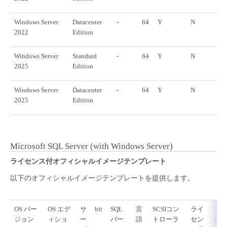
Windows Server
Datacenter
-
64
Y
N
2022
Edition
Windows Server
Standard
-
64
Y
N
2025
Edition
Windows Server
Datacenter
-
64
Y
N
2025
Edition
Microsoft SQL Server (with Windows Server)
ライセンス付オフィシャルイメージテンプレート
以下のオフィシャルイメージテンプレートを提供します。
OS バー
OS エデ
サ
bit
SQL
言
SCSIコン
ライ
適
ジョン
ィショ
ー
バー
語
トローラ
セン
能