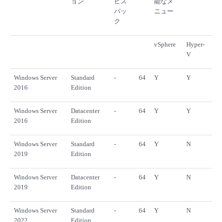
ョン
ビス
能なメ
パッ
ニュー
ク
vSphere
Hyper-
V
Windows Server
Standard
-
64
Y
Y
2016
Edition
Windows Server
Datacenter
-
64
Y
Y
2016
Edition
Windows Server
Standard
-
64
Y
N
2019
Edition
Windows Server
Datacenter
-
64
Y
N
2019
Edition
Windows Server
Standard
-
64
Y
N
2022
Edition