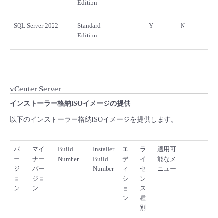
Edition
SQL Server 2022
Standard
-
Y
N
Edition
vCenter Server
インストーラー格納ISOイメージの提供
以下のインストーラー格納ISOイメージを提供します。
バ
マイ
Build
Installer
エ
ラ
適用可
ー
ナー
Number
Build
デ
イ
能なメ
ジ
バー
Number
ィ
セ
ニュー
ョ
ジョ
シ
ン
ン
ン
ョ
ス
ン
種
別