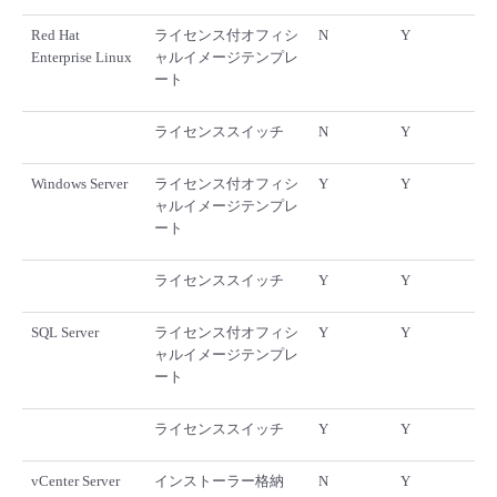
■ セットアップガイド
Red Hat
ライセンス付オフィシ
N
Y
パートナー
- データと分析
Enterprise Linux
ャルイメージテンプレ
管理機能
サポート
IoT
故障/メンテナンス履歴
- 新規お申し込み方法
ート
販売パートナー向けプログラム
トレーニング/操作動画
- IoT
すべてのメニューを見る
管理機能
モニタリング/監査
メンテナンス予定
ライセンススイッチ
N
Y
- 初期設定・確認
協業パートナー
脱炭素化
- マルチクラウド利用
Windows Server
ライセンス付オフィシ
Y
Y
すべてのメニューを見る
サポート
定期メンテナンス
- ユーザー機能の管理
ャルイメージテンプレ
ート
- リモートワーク
すべてのメニューを見る
- 登録情報の管理
ライセンススイッチ
Y
Y
- ITインフラストラクチャー
- APIリファレンス
SQL Server
ライセンス付オフィシ
Y
Y
ャルイメージテンプレ
- その他
ート
■ 基本構築ガイド
ライセンススイッチ
Y
Y
- クラウド / サーバー
vCenter Server
インストーラー格納
N
Y