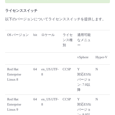
ライセンススイッチ
以下のバージョンについてライセンススイッチを提供します。
OS バージョン
bit
ロケール
ライセ
適用可能
ンス種
なメニュ
別
ー
vSphere
Hyper-V
Red Hat
64
en_US.UTF-
CCSP
Y
N
Enterprise
8
対応ESXi
Linux 8
バージョ
ン: 7.0以
降
Red Hat
64
en_US.UTF-
CCSP
Y
N
Enterprise
8
対応ESXi
Linux 9
バージョ
ン: 8.0以