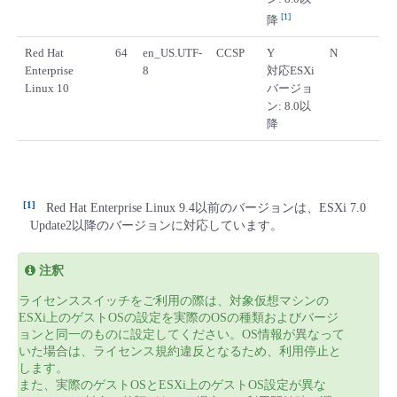
1
降
Red Hat
64
en_US.UTF-
CCSP
Y
N
Enterprise
8
対応ESXi
Linux 10
バージョ
ン: 8.0以
降
1
Red Hat Enterprise Linux 9.4以前のバージョンは、ESXi 7.0
Update2以降のバージョンに対応しています。
注釈
ライセンススイッチをご利用の際は、対象仮想マシンの
ESXi上のゲストOSの設定を実際のOSの種類およびバージ
ョンと同一のものに設定してください。OS情報が異なって
いた場合は、ライセンス規約違反となるため、利用停止と
します。
また、実際のゲストOSとESXi上のゲストOS設定が異な