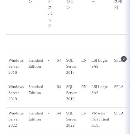
ン
ビ
ジョ
ー
ス種
ニ
ス
ン
別
パ
ッ
ク
vSp
Windows
Standard
-
64
SQL
EN
LSI Logic
SPLA
Y
Server
Edition
Server
SAS
2016
2017
Windows
Standard
-
64
SQL
EN
LSI Logic
SPLA
Y
Server
Edition
Server
SAS
2019
2019
Windows
Standard
-
64
SQL
EN
VMware
SPLA
Y
Server
Edition
Server
Paravirtual
2022
2022
SCSI