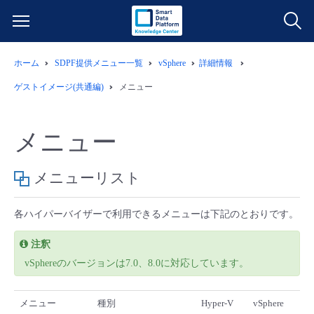
ホーム
SDPF提供メニュー一覧
vSphere
詳細情報
サービス一覧
ゲストイメージ(共通編)
メニュー
データ利活用
よくある質問
メニュー
クラウド/サーバー
データ利活用
料金情報
メニューリスト
ネットワーク
クラウド/サーバー
料金シミュレーター
ご利用開始ガイド
各ハイパーバイザーで利用できるメニューは下記のとおりです。
■ 管理機能
IoT
ネットワーク
データ利活用
ユースケース
注釈
vSphereのバージョンは7.0、8.0に対応しています。
- 管理機能
- バックアップ
モニタリング/監査
IoT
クラウド/サーバー
故障/メンテナンス情報
メニュー
種別
Hyper-V
vSphere
- セキュリティ・監査
サポート
モニタリング/監査
ネットワーク
サービス稼働状況