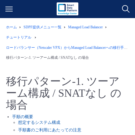
ホーム
SDPF提供メニュー一覧
Managed Load Balancer
サービス一覧
チュートリアル
データ利活用
ロードバランサー（Netscaler VPX）からManaged Load Balancerへの移行手順
よくある質問
移行パターン-1. ツーアーム構成 / SNATなし の場合
クラウド/サーバー
データ利活用
料金情報
移行パターン-1. ツーア
ネットワーク
クラウド/サーバー
料金シミュレーター
ご利用開始ガイド
ーム構成 / SNATなし の
■ 管理機能
IoT
ネットワーク
データ利活用
ユースケース
場合
- 管理機能
- バックアップ
モニタリング/監査
IoT
クラウド/サーバー
手順の概要
故障/メンテナンス情報
想定するシステム構成
手順書のご利用にあたっての注意
- セキュリティ・監査
サポート
モニタリング/監査
ネットワーク
サービス稼働状況