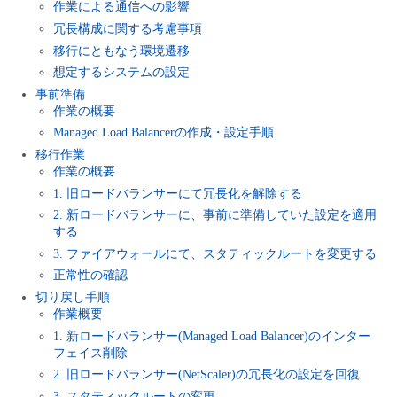
作業による通信への影響
■ セットアップガイド
冗長構成に関する考慮事項
パートナー
- データと分析
管理機能
サポート
IoT
故障/メンテナンス履歴
移行にともなう環境遷移
- 新規お申し込み方法
想定するシステムの設定
販売パートナー向けプログラム
トレーニング/操作動画
- IoT
事前準備
すべてのメニューを見る
管理機能
モニタリング/監査
メンテナンス予定
- 初期設定・確認
作業の概要
Managed Load Balancerの作成・設定手順
協業パートナー
脱炭素化
- マルチクラウド利用
すべてのメニューを見る
サポート
定期メンテナンス
移行作業
- ユーザー機能の管理
作業の概要
- リモートワーク
1. 旧ロードバランサーにて冗長化を解除する
すべてのメニューを見る
- 登録情報の管理
2. 新ロードバランサーに、事前に準備していた設定を適用
する
- ITインフラストラクチャー
3. ファイアウォールにて、スタティックルートを変更する
- APIリファレンス
正常性の確認
- その他
切り戻し手順
作業概要
■ 基本構築ガイド
1. 新ロードバランサー(Managed Load Balancer)のインター
フェイス削除
- クラウド / サーバー
2. 旧ロードバランサー(NetScaler)の冗長化の設定を回復
3. スタティックルートの変更