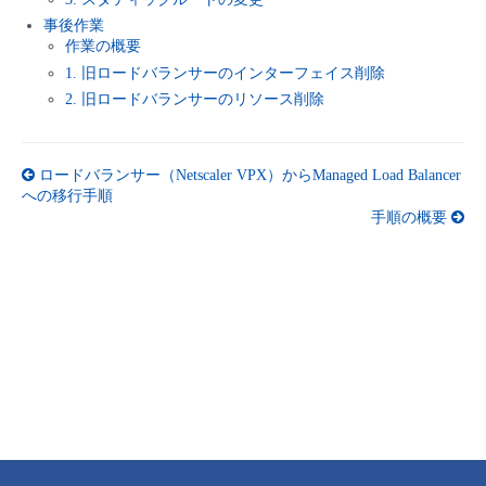
事後作業
- Flexible InterConnect
作業の概要
1. 旧ロードバランサーのインターフェイス削除
- Flexible Remote Access
2. 旧ロードバランサーのリソース削除
- vUTM2
ロードバランサー（Netscaler VPX）からManaged Load Balancer
への移行手順
手順の概要