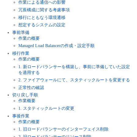
作業による通信への影響
■ セットアップガイド
冗長構成に関する考慮事項
パートナー
- データと分析
管理機能
サポート
IoT
故障/メンテナンス履歴
移行にともなう環境遷移
- 新規お申し込み方法
想定するシステムの設定
販売パートナー向けプログラム
トレーニング/操作動画
- IoT
事前準備
すべてのメニューを見る
管理機能
モニタリング/監査
メンテナンス予定
- 初期設定・確認
作業の概要
Managed Load Balancerの作成・設定手順
協業パートナー
脱炭素化
- マルチクラウド利用
すべてのメニューを見る
サポート
定期メンテナンス
移行作業
- ユーザー機能の管理
作業の概要
- リモートワーク
1. 新ロードバランサーを構築し、事前に準備していた設定
すべてのメニューを見る
- 登録情報の管理
を適用する
2. ファイアウォールにて、スタティックルートを変更する
- ITインフラストラクチャー
正常性の確認
- APIリファレンス
切り戻し手順
- その他
作業概要
1. スタティックルートの変更
■ 基本構築ガイド
事後作業
作業の概要
- クラウド / サーバー
1. 旧ロードバランサーのインターフェイス削除
2. 旧ロードバランサーのリソース削除