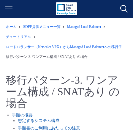
ホーム
SDPF提供メニュー一覧
Managed Load Balancer
サービス一覧
チュートリアル
データ利活用
ロードバランサー（Netscaler VPX）からManaged Load Balancerへの移行手順
よくある質問
移行パターン-3. ワンアーム構成 / SNATあり の場合
クラウド/サーバー
データ利活用
料金情報
移行パターン-3. ワンア
ネットワーク
クラウド/サーバー
料金シミュレーター
ご利用開始ガイド
ーム構成 / SNATあり の
■ 管理機能
IoT
ネットワーク
データ利活用
ユースケース
場合
- 管理機能
- バックアップ
モニタリング/監査
IoT
クラウド/サーバー
手順の概要
故障/メンテナンス情報
想定するシステム構成
手順書のご利用にあたっての注意
- セキュリティ・監査
サポート
モニタリング/監査
ネットワーク
サービス稼働状況