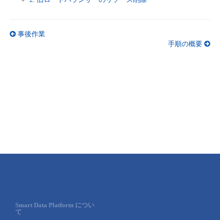
- Flexible InterConnect
事後作業
- Flexible Remote Access
手順の概要
- vUTM2
Smart Data Platform につい
て