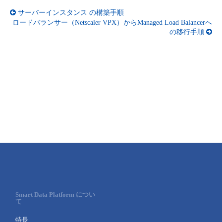
サーバーインスタンス の構築手順
- Flexible InterConnect
ロードバランサー（Netscaler VPX）からManaged Load Balancerへ
の移行手順
- Flexible Remote Access
- vUTM2
Smart Data Platform につい
て
特長