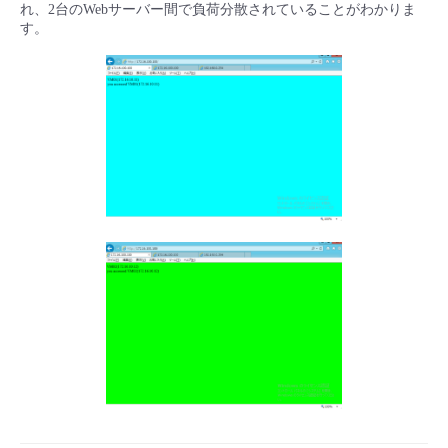
■ セットアップガイド
れ、2台のWebサーバー間で負荷分散されていることがわかりま
す。
パートナー
- データと分析
管理機能
サポート
IoT
故障/メンテナンス履歴
- 新規お申し込み方法
販売パートナー向けプログラム
トレーニング/操作動画
- IoT
すべてのメニューを見る
管理機能
モニタリング/監査
メンテナンス予定
- 初期設定・確認
協業パートナー
脱炭素化
- マルチクラウド利用
すべてのメニューを見る
サポート
定期メンテナンス
- ユーザー機能の管理
- リモートワーク
すべてのメニューを見る
- 登録情報の管理
- ITインフラストラクチャー
- APIリファレンス
- その他
■ 基本構築ガイド
- クラウド / サーバー