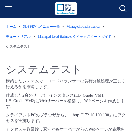
ホーム
SDPF提供メニュー一覧
Managed Load Balancer
サービス一覧
チュートリアル
Managed Load Balancer クイックスタートガイド
データ利活用
システムテスト
よくある質問
クラウド/サーバー
データ利活用
料金情報
システムテスト
ネットワーク
クラウド/サーバー
料金シミュレーター
ご利用開始ガイド
構築したシステムで、ロードバランサーの負荷分散処理が正しく
行えるかを確認します。
作成した2台のサーバーインスタンス(LB_Guide_VM1,
■ 管理機能
IoT
ネットワーク
データ利活用
ユースケース
LB_Guide_VM2)にWebサーバーを構築し、Webページを作成しま
す。
- 管理機能
- バックアップ
モニタリング/監査
IoT
クラウド/サーバー
故障/メンテナンス情報
クライアントPCのブラウザから、「http://172.16.100.100」にアク
セスを実施します。
アクセスを数回繰り返すと各サーバーからのWebページが表示さ
- セキュリティ・監査
サポート
モニタリング/監査
ネットワーク
サービス稼働状況