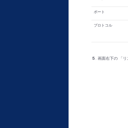
ポート
プロトコル
５
. 画面右下の 