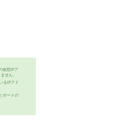
スの仮想IPア
きません。
いるIPアド
レスとポートの