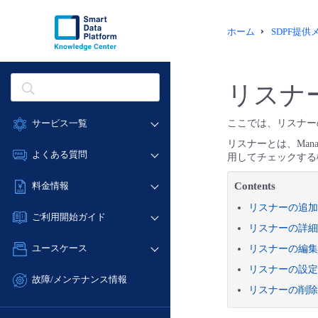
ホーム
SDPF提
リスナ
サービス一覧
ここでは、リスナー
リスナーとは、Mana
データ利活用
よくある質問
用してチェックする
クラウド/サーバー
データ利活用
Contents
料金情報
ネットワーク
クラウド/サーバー
リスナーの追加
料金シミュレーター
IoT
ご利用開始ガイド
ネットワーク
リスナーの詳細
データ利活用
モニタリング/監査
■ 管理機能
IoT
ユースケース
リスナーの編集
クラウド/サーバー
サポート
- 管理機能
モニタリング/監査
リスナーの設定
- バックアップ
ネットワーク
管理機能
故障/メンテナンス情報
サポート
リスナーの削除
- セキュリティ・監査
■ セットアップガイド
IoT
すべてのメニューを見る
サービス稼働状況
管理機能
- データと分析
- 新規お申し込み方法