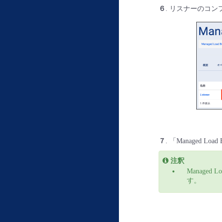
６
. リスナーのコン
７
. 「Managed
注釈
Manage
す。