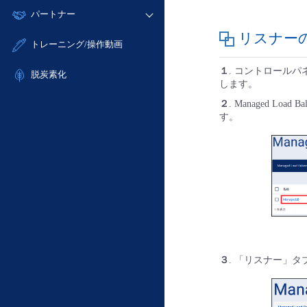
モニタリング/監査
故障/メンテナンス履歴
すべてのメニューを見る
パートナー
- IoT
- 初期設定・確認
サポート
メンテナンス予定
- マルチクラウド利用
リスナー
- ユーザー機能の管理
販売パートナー向けプログラム
すべてのメニューを見る
トレーニング/操作動画
定期メンテナンス
- リモートワーク
- 登録情報の管理
協業パートナー
１
. コントロールパネ
- ITインフラストラクチャー
脱炭素化
- APIリファレンス
します。
- その他
２
. Managed Lo
■ 基本構築ガイド
す。
- クラウド / サーバー
- Flexible InterConnect
- Flexible Remote Access
- vUTM2
３
. 「リスナー」