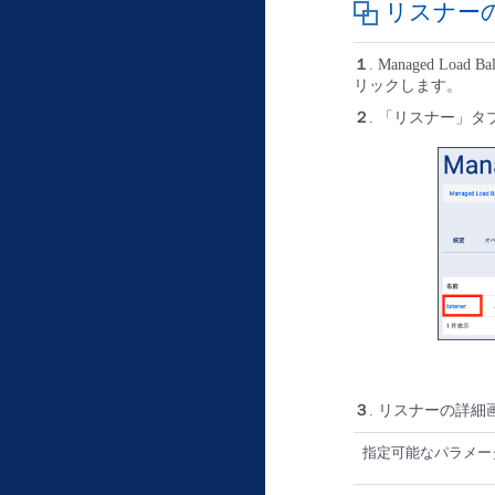
リスナー
１
. Managed Lo
リックします。
２
. 「リスナー」
３
. リスナーの詳
指定可能なパラメー