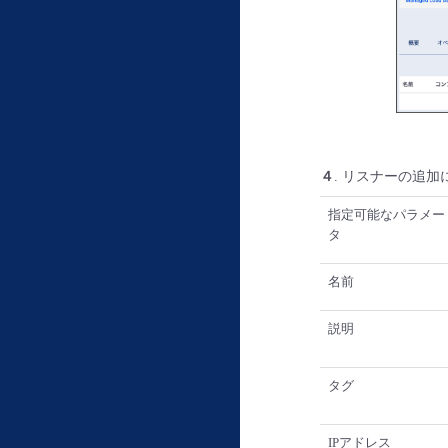
４
. リスナーの追
指定可能なパラメー
タ
名前
説明
タグ
IPアドレス