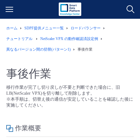
ホーム
SDPF提供メニュー一覧
ロードバランサー
サービス一覧
チュートリアル
NetScaler VPX の動作確認済設定例
データ利活用
異なるバージョン間の切替(パターン1)
事後作業
よくある質問
クラウド/サーバー
データ利活用
料金情報
事後作業
ネットワーク
クラウド/サーバー
料金シミュレーター
ご利用開始ガイド
移行作業が完了し切り戻しが不要と判断できた場合に、旧
LB(NetScaler VPX)を切り離して削除します。
※本手順は、切替え後の通信が安定していることを確認した後に
■ 管理機能
IoT
ネットワーク
データ利活用
ユースケース
実施してください。
- 管理機能
- バックアップ
モニタリング/監査
IoT
クラウド/サーバー
故障/メンテナンス情報
作業概要
- セキュリティ・監査
サポート
モニタリング/監査
ネットワーク
サービス稼働状況