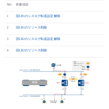
■ セットアップガイド
NO.
作業項目
パートナー
- データと分析
管理機能
サポート
IoT
故障/メンテナンス履歴
- 新規お申し込み方法
1
旧LB1のシスログ転送設定 解除
販売パートナー向けプログラム
トレーニング/操作動画
- IoT
すべてのメニューを見る
管理機能
モニタリング/監査
メンテナンス予定
2
旧LB1のリソース削除
- 初期設定・確認
協業パートナー
脱炭素化
3
旧LB2のシスログ転送設定 解除
- マルチクラウド利用
すべてのメニューを見る
サポート
定期メンテナンス
- ユーザー機能の管理
4
旧LB2のリソース削除
- リモートワーク
すべてのメニューを見る
- 登録情報の管理
- ITインフラストラクチャー
- APIリファレンス
- その他
■ 基本構築ガイド
- クラウド / サーバー