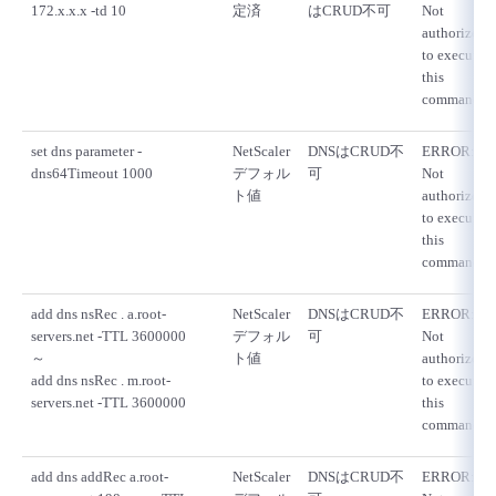
172.x.x.x -td 10
定済
はCRUD不可
Not
authorized
to execute
this
command
set dns parameter -
NetScaler
DNSはCRUD不
ERROR:
dns64Timeout 1000
デフォル
可
Not
ト値
authorized
to execute
this
command
add dns nsRec . a.root-
NetScaler
DNSはCRUD不
ERROR:
servers.net -TTL 3600000
デフォル
可
Not
～
ト値
authorized
add dns nsRec . m.root-
to execute
servers.net -TTL 3600000
this
command
add dns addRec a.root-
NetScaler
DNSはCRUD不
ERROR: