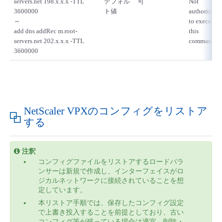
servers.net 198.x.x.x -TTL
デフォル
可
Not
3600000
ト値
authorized
～
to execute
add dns addRec m.root-
this
servers.net 202.x.x.x -TTL
command
3600000
NetScaler VPXのコンフィグをリストア
する
注釈
コンフィグファイルをリストアするロードバラ
ンサーは新規で作成し、インターフェイスがロ
ジカルネットワークに接続されていることを想
定しています。
本リストア手順では、保存したコンフィグ設定
で上書き投入することを前提としており、古い
コンフィグ等が残っている場合は適宜、削除・