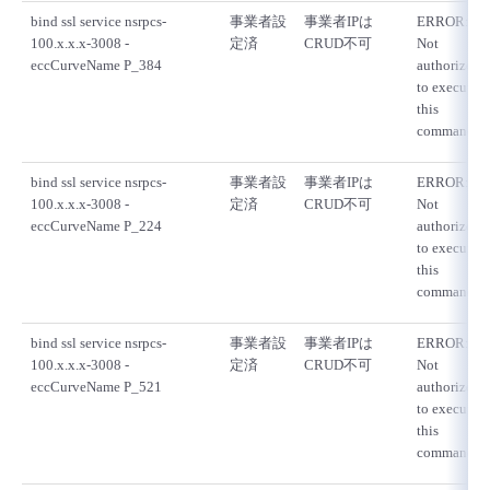
bind ssl service nsrpcs-
事業者設
事業者IPは
ERROR:
100.x.x.x-3008 -
定済
CRUD不可
Not
eccCurveName P_384
authorized
to execute
this
command
bind ssl service nsrpcs-
事業者設
事業者IPは
ERROR:
100.x.x.x-3008 -
定済
CRUD不可
Not
eccCurveName P_224
authorized
to execute
this
command
bind ssl service nsrpcs-
事業者設
事業者IPは
ERROR:
100.x.x.x-3008 -
定済
CRUD不可
Not
eccCurveName P_521
authorized
to execute
this
command