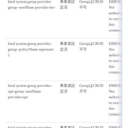
bind system group provider-
事業者設
GroupはCRUD
ERROR:
group -userName provider-dev
定済
不可
Not
authorized
to execute
this
command
bind system group provider-
事業者設
GroupはCRUD
ERROR:
group -policyName superuser
定済
不可
Not
1
authorized
to execute
this
command
bind system group provider-
事業者設
GroupはCRUD
ERROR:
ope-group -userName
定済
不可
Not
provider-ope
authorized
to execute
this
command
bind system group provider-
事業者設
GroupはCRUD
ERROR: