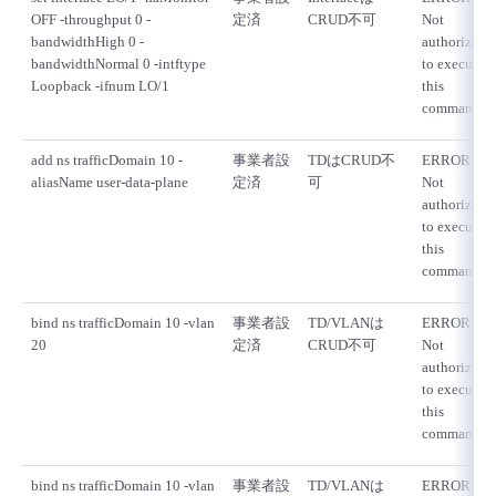
OFF -throughput 0 -
定済
CRUD不可
Not
bandwidthHigh 0 -
authorized
bandwidthNormal 0 -intftype
to execute
Loopback -ifnum LO/1
this
command
add ns trafficDomain 10 -
事業者設
TDはCRUD不
ERROR:
aliasName user-data-plane
定済
可
Not
authorized
to execute
this
command
bind ns trafficDomain 10 -vlan
事業者設
TD/VLANは
ERROR:
20
定済
CRUD不可
Not
authorized
to execute
this
command
bind ns trafficDomain 10 -vlan
事業者設
TD/VLANは
ERROR: