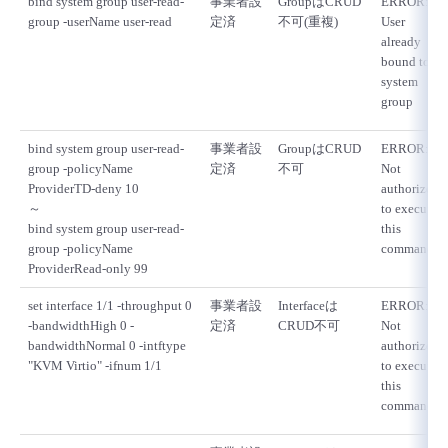
bind system group user-read-
事業者設
GroupはCRUD
ERROR:
group -userName user-read
定済
不可(重複)
User
already
bound to
system
group
bind system group user-read-
事業者設
GroupはCRUD
ERROR:
group -policyName
定済
不可
Not
ProviderTD-deny 10
authorized
～
to execute
bind system group user-read-
this
group -policyName
command
ProviderRead-only 99
set interface 1/1 -throughput 0
事業者設
Interfaceは
ERROR:
-bandwidthHigh 0 -
定済
CRUD不可
Not
bandwidthNormal 0 -intftype
authorized
"KVM Virtio" -ifnum 1/1
to execute
this
command