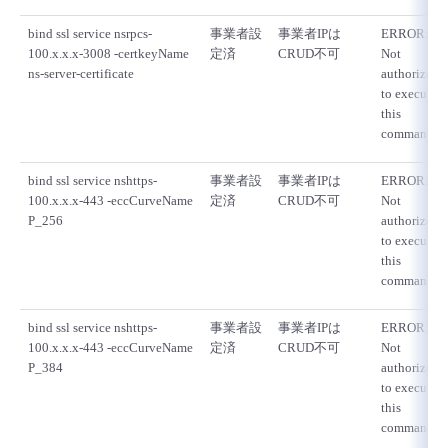
bind ssl service nsrpcs-
事業者設
事業者IPは
ERROR:
100.x.x.x-3008 -certkeyName
定済
CRUD不可
Not
ns-server-certificate
authorized
to execute
this
command
bind ssl service nshttps-
事業者設
事業者IPは
ERROR:
100.x.x.x-443 -eccCurveName
定済
CRUD不可
Not
P_256
authorized
to execute
this
command
bind ssl service nshttps-
事業者設
事業者IPは
ERROR:
100.x.x.x-443 -eccCurveName
定済
CRUD不可
Not
P_384
authorized
to execute
this
command