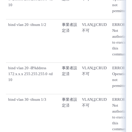
10
not
permitted
bind vlan 20 -ifnum 1/2
事業者設
VLANはCRUD
ERROR:
定済
不可
Not
authorized
to execute
this
command
bind vlan 20 -IPAddress
事業者設
VLANはCRUD
ERROR:
172.x.x.x 255.255.255.0 -td
定済
不可
Operation
10
not
permitted
bind vlan 30 -ifnum 1/3
事業者設
VLANはCRUD
ERROR:
定済
不可
Not
authorized
to execute
this
command