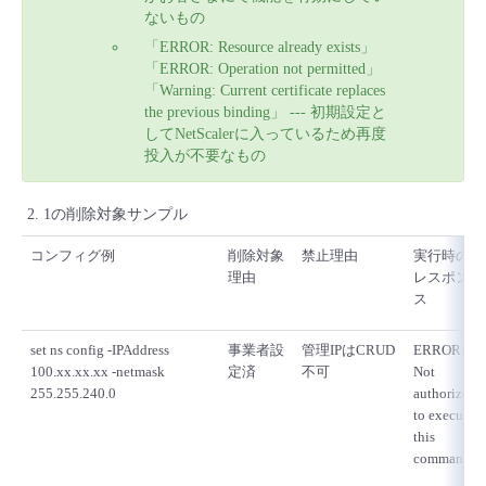
ないもの
「ERROR: Resource already exists」
「ERROR: Operation not permitted」
「Warning: Current certificate replaces
the previous binding」 --- 初期設定と
してNetScalerに入っているため再度
投入が不要なもの
1の削除対象サンプル
コンフィグ例
削除対象
禁止理由
実行時の
理由
レスポン
ス
set ns config -IPAddress
事業者設
管理IPはCRUD
ERROR:
100.xx.xx.xx -netmask
定済
不可
Not
255.255.240.0
authorized
to execute
this
command