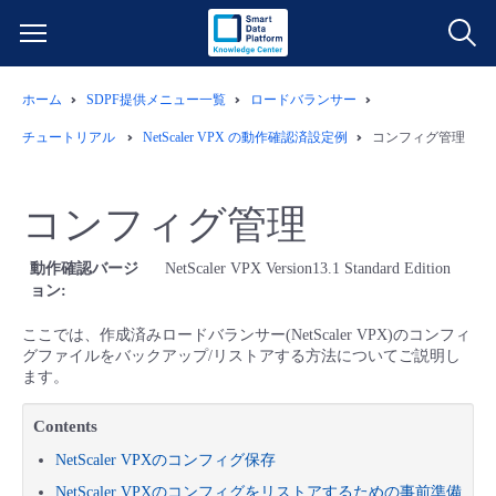
ホーム
SDPF提供メニュー一覧
ロードバランサー
サービス一覧
チュートリアル
NetScaler VPX の動作確認済設定例
コンフィグ管理
データ利活用
よくある質問
コンフィグ管理
クラウド/サーバー
データ利活用
料金情報
動作確認バージ
NetScaler VPX Version13.1 Standard Edition
ョン
ネットワーク
クラウド/サーバー
料金シミュレーター
ご利用開始ガイド
ここでは、作成済みロードバランサー(NetScaler VPX)のコンフィ
グファイルをバックアップ/リストアする方法についてご説明し
■ 管理機能
IoT
ネットワーク
データ利活用
ユースケース
ます。
- 管理機能
Contents
- バックアップ
モニタリング/監査
IoT
クラウド/サーバー
故障/メンテナンス情報
NetScaler VPXのコンフィグ保存
- セキュリティ・監査
サポート
モニタリング/監査
ネットワーク
サービス稼働状況
NetScaler VPXのコンフィグをリストアするための事前準備