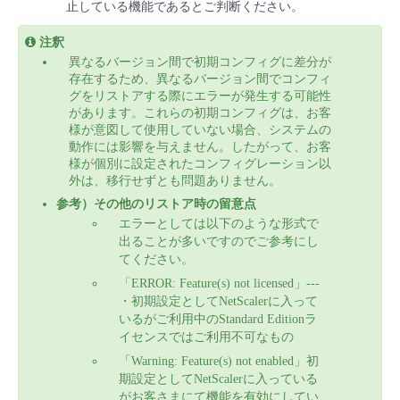
止している機能であるとご判断ください。
注釈
異なるバージョン間で初期コンフィグに差分が
存在するため、異なるバージョン間でコンフィ
グをリストアする際にエラーが発生する可能性
があります。これらの初期コンフィグは、お客
様が意図して使用していない場合、システムの
動作には影響を与えません。したがって、お客
様が個別に設定されたコンフィグレーション以
外は、移行せずとも問題ありません。
参考）その他のリストア時の留意点
エラーとしては以下のような形式で
出ることが多いですのでご参考にし
てください。
「ERROR: Feature(s) not licensed」---
・初期設定としてNetScalerに入って
いるがご利用中のStandard Editionラ
イセンスではご利用不可なもの
「Warning: Feature(s) not enabled」初
期設定としてNetScalerに入っている
がお客さまにて機能を有効にしてい