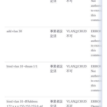
定済
不可
Not
authorized
to execute
this
command
add vlan 30
事業者設
VLANはCRUD
ERROR:
定済
不可
Not
authorized
to execute
this
command
bind vlan 10 -ifnum 1/1
事業者設
VLANはCRUD
ERROR:
定済
不可
Not
authorized
to execute
this
command
bind vlan 10 -IPAddress
事業者設
VLANはCRUD
ERROR:
172.x.x.x 255.255.255.0 -td
定済
不可
Operation