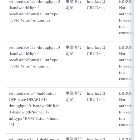
set interface 1/2 -throughput 0
事業者設
Interfaceは
ERROR:
-bandwidthHigh 0 -
定済
CRUD不可
Not
bandwidthNormal 0 -intftype
authorized
"KVM Virtio" -ifnum 1/2
to execute
this
command
set interface 1/3 -throughput 0
事業者設
Interfaceは
ERROR:
-bandwidthHigh 0 -
定済
CRUD不可
Not
bandwidthNormal 0 -intftype
authorized
"KVM Virtio" -ifnum 1/3
to execute
this
command
set interface 1/4 -haMonitor
事業者設
Interfaceは
ERROR:
OFF -state DISABLED -
定済
CRUD不可
Not
throughput 0 -bandwidthHigh
authorized
0 -bandwidthNormal 0 -
to execute
intftype "KVM Virtio" -ifnum
this
1/4
command
set interface LO/1 -haMonitor
事業者設
Interfaceは
ERROR: