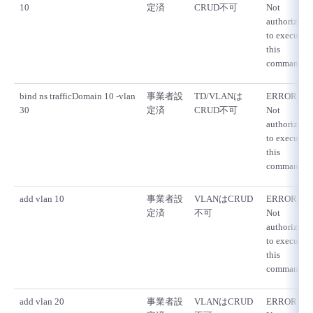
10
定済
CRUD不可
Not
authorized
to execute
this
command
bind ns trafficDomain 10 -vlan
事業者設
TD/VLANは
ERROR:
30
定済
CRUD不可
Not
authorized
to execute
this
command
add vlan 10
事業者設
VLANはCRUD
ERROR:
定済
不可
Not
authorized
to execute
this
command
add vlan 20
事業者設
VLANはCRUD
ERROR: