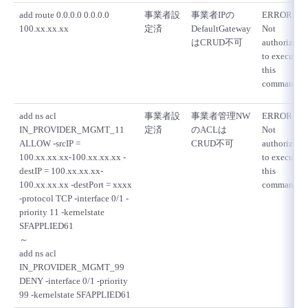
add route 0.0.0.0 0.0.0.0
事業者設
事業者IPの
ERROR:
100.xx.xx.xx
定済
DefaultGateway
Not
はCRUD不可
authorized
to execute
this
command
add ns acl
事業者設
事業者管理NW
ERROR:
IN_PROVIDER_MGMT_11
定済
のACLは
Not
ALLOW -srcIP =
CRUD不可
authorized
100.xx.xx.xx-100.xx.xx.xx -
to execute
destIP = 100.xx.xx.xx-
this
100.xx.xx.xx -destPort = xxxx
command
-protocol TCP -interface 0/1 -
priority 11 -kernelstate
SFAPPLIED61
～
add ns acl
IN_PROVIDER_MGMT_99
DENY -interface 0/1 -priority
99 -kernelstate SFAPPLIED61