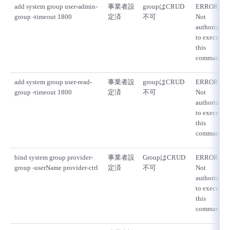
add system group user-admin-
事業者設
groupはCRUD
ERROR:
group -timeout 1800
定済
不可
Not
authorized
to execute
this
command
add system group user-read-
事業者設
groupはCRUD
ERROR:
group -timeout 1800
定済
不可
Not
authorized
to execute
this
command
bind system group provider-
事業者設
GroupはCRUD
ERROR:
group -userName provider-ctrl
定済
不可
Not
authorized
to execute
this
command