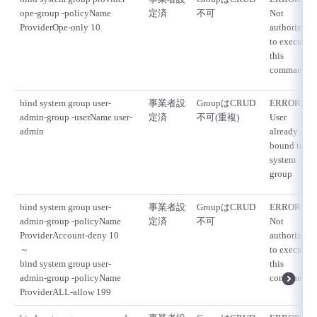
ope-group -policyName
定済
不可
Not
ProviderOpe-only 10
authorized
to execute
this
command
bind system group user-
事業者設
GroupはCRUD
ERROR:
admin-group -userName user-
定済
不可(重複)
User
admin
already
bound to
system
group
bind system group user-
事業者設
GroupはCRUD
ERROR:
admin-group -policyName
定済
不可
Not
ProviderAccount-deny 10
authorized
～
to execute
bind system group user-
this
admin-group -policyName
command
ProviderALL-allow 199