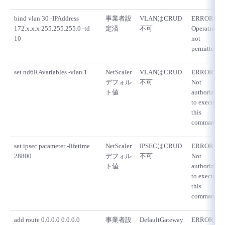
bind vlan 30 -IPAddress
事業者設
VLANはCRUD
ERROR:
172.x.x.x 255.255.255.0 -td
定済
不可
Operation
10
not
permitted
set nd6RAvariables -vlan 1
NetScaler
VLANはCRUD
ERROR:
デフォル
不可
Not
ト値
authorized
to execute
this
command
set ipsec parameter -lifetime
NetScaler
IPSECはCRUD
ERROR:
28800
デフォル
不可
Not
ト値
authorized
to execute
this
command
add route 0.0.0.0 0.0.0.0
事業者設
DefaultGateway
ERROR: