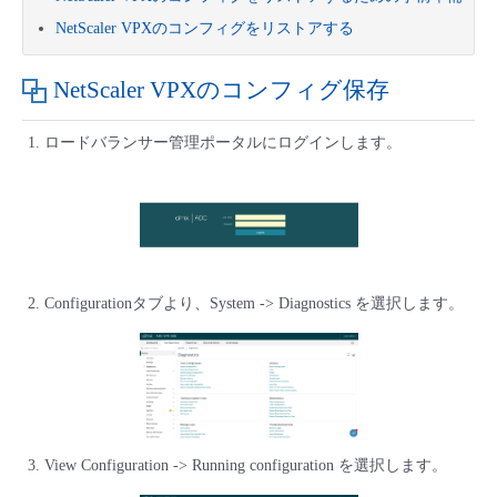
■ セットアップガイド
NetScaler VPXのコンフィグをリストアする
パートナー
- データと分析
管理機能
サポート
IoT
故障/メンテナンス履歴
- 新規お申し込み方法
NetScaler VPXのコンフィグ保存
販売パートナー向けプログラム
トレーニング/操作動画
- IoT
すべてのメニューを見る
管理機能
モニタリング/監査
メンテナンス予定
- 初期設定・確認
ロードバランサー管理ポータルにログインします。
協業パートナー
脱炭素化
- マルチクラウド利用
すべてのメニューを見る
サポート
定期メンテナンス
- ユーザー機能の管理
- リモートワーク
すべてのメニューを見る
- 登録情報の管理
- ITインフラストラクチャー
Configurationタブより、System -> Diagnostics を選択します。
- APIリファレンス
- その他
■ 基本構築ガイド
- クラウド / サーバー
View Configuration -> Running configuration を選択します。