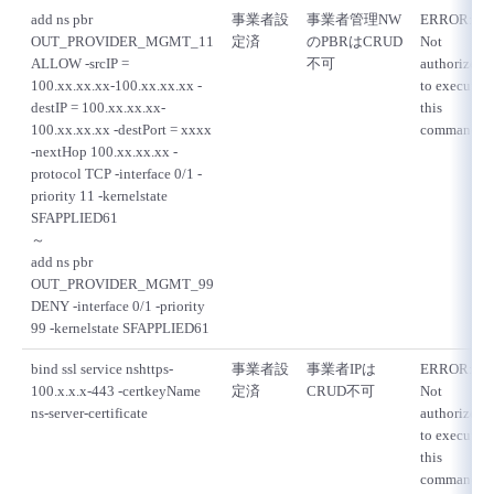
add ns pbr
事業者設
事業者管理NW
ERROR:
OUT_PROVIDER_MGMT_11
定済
のPBRはCRUD
Not
ALLOW -srcIP =
不可
authorized
100.xx.xx.xx-100.xx.xx.xx -
to execute
destIP = 100.xx.xx.xx-
this
100.xx.xx.xx -destPort = xxxx
command
-nextHop 100.xx.xx.xx -
protocol TCP -interface 0/1 -
priority 11 -kernelstate
SFAPPLIED61
～
add ns pbr
OUT_PROVIDER_MGMT_99
DENY -interface 0/1 -priority
99 -kernelstate SFAPPLIED61
bind ssl service nshttps-
事業者設
事業者IPは
ERROR:
100.x.x.x-443 -certkeyName
定済
CRUD不可
Not
ns-server-certificate
authorized
to execute
this
command