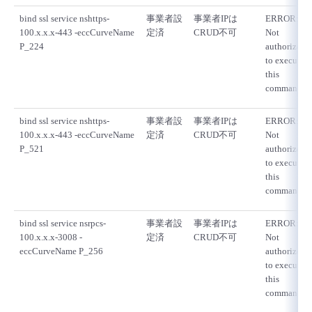
bind ssl service nshttps-
事業者設
事業者IPは
ERROR:
100.x.x.x-443 -eccCurveName
定済
CRUD不可
Not
P_224
authorized
to execute
this
command
bind ssl service nshttps-
事業者設
事業者IPは
ERROR:
100.x.x.x-443 -eccCurveName
定済
CRUD不可
Not
P_521
authorized
to execute
this
command
bind ssl service nsrpcs-
事業者設
事業者IPは
ERROR:
100.x.x.x-3008 -
定済
CRUD不可
Not
eccCurveName P_256
authorized
to execute
this
command