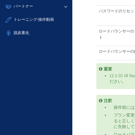
モニタリング/監査
故障/メンテナンス履歴
すべてのメニューを見る
パートナー
- IoT
- 初期設定・確認
サポート
パスワードのリセッ
メンテナンス予定
- マルチクラウド利用
- ユーザー機能の管理
販売パートナー向けプログラム
すべてのメニューを見る
トレーニング/操作動画
定期メンテナンス
- リモートワーク
- 登録情報の管理
協業パートナー
ロードバランサーの
- ITインフラストラクチャー
脱炭素化
- APIリファレンス
ト
- その他
■ 基本構築ガイド
ロードバランサーの
- クラウド / サーバー
- Flexible InterConnect
重要
- Flexible Remote Access
12.1-55.
- vUTM2
ださい。
注釈
操作前に
プラン変更
ると正しく
に失敗して
ロードバラ