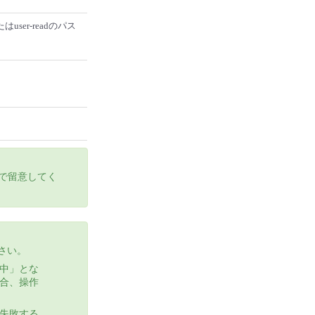
はuser-readのパス
んので留意してく
さい。
中」とな
合、操作
失敗する