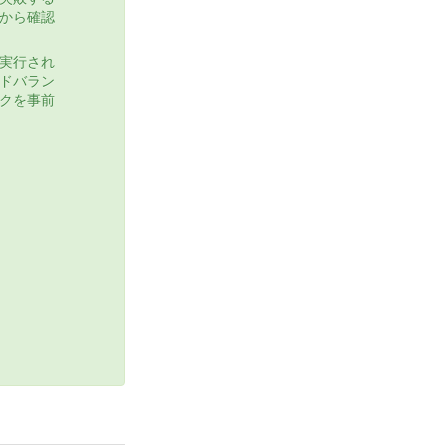
から確認
実行され
ドバラン
クを事前