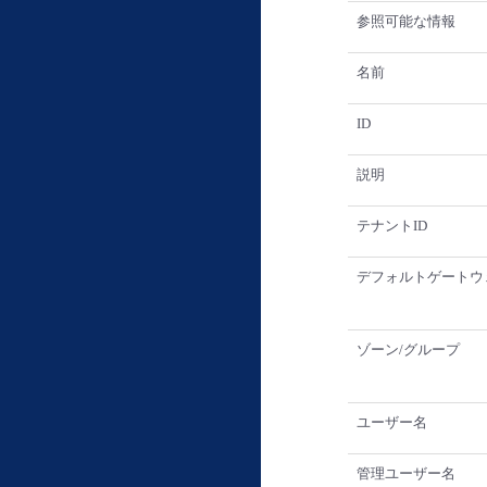
参照可能な情報
名前
ID
説明
テナントID
デフォルトゲートウ
ゾーン/グループ
ユーザー名
管理ユーザー名