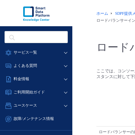
ホーム
SDPF提
ロードバランサーイ
ロード
サービス一覧
データ利活用
よくある質問
ここでは、コンソー
クラウド/サーバー
データ利活用
スタンスに対して下
料金情報
ネットワーク
クラウド/サーバー
料金シミュレーター
IoT
ご利用開始ガイド
ネットワーク
データ利活用
モニタリング/監査
■ 管理機能
IoT
ユースケース
クラウド/サーバー
サポート
- 管理機能
モニタリング/監査
- バックアップ
ネットワーク
管理機能
故障/メンテナンス情報
サポート
- セキュリティ・監査
■ セットアップガイド
IoT
すべてのメニューを見る
サービス稼働状況
管理機能
ロードバランサーの
- データと分析
- 新規お申し込み方法