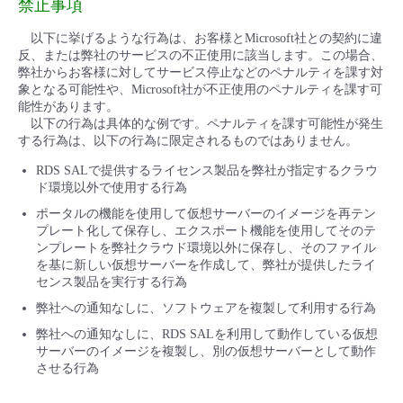
禁止事項
以下に挙げるような行為は、お客様とMicrosoft社との契約に違
反、または弊社のサービスの不正使用に該当します。この場合、
弊社からお客様に対してサービス停止などのペナルティを課す対
象となる可能性や、Microsoft社が不正使用のペナルティを課す可
能性があります。
以下の行為は具体的な例です。ペナルティを課す可能性が発生
する行為は、以下の行為に限定されるものではありません。
RDS SALで提供するライセンス製品を弊社が指定するクラウ
ド環境以外で使用する行為
ポータルの機能を使用して仮想サーバーのイメージを再テン
プレート化して保存し、エクスポート機能を使用してそのテ
ンプレートを弊社クラウド環境以外に保存し、そのファイル
を基に新しい仮想サーバーを作成して、弊社が提供したライ
センス製品を実行する行為
弊社への通知なしに、ソフトウェアを複製して利用する行為
弊社への通知なしに、RDS SALを利用して動作している仮想
サーバーのイメージを複製し、別の仮想サーバーとして動作
させる行為