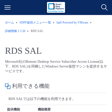
ホーム
SDPF提供メニュー一覧
IaaS Powered by VMware
サービス一覧
詳細情報 1.5.26
RDS SAL
データ利活用
よくある質問
RDS SAL
クラウド/サーバー
データ利活用
料金情報
Microsoft社のRemote Desktop Service Subscriber Access License(以
下、RDS SAL)を同梱したWindows Server仮想マシンを提供するサ
ネットワーク
クラウド/サーバー
料金シミュレーター
ご利用開始ガイド
ービスです。
■ 管理機能
IoT
ネットワーク
データ利活用
ユースケース
利用できる機能
- 管理機能
- バックアップ
モニタリング/監査
IoT
クラウド/サーバー
故障/メンテナンス情報
RDS SALでは以下の機能を利用できます。
提供機能
機能概要
- セキュリティ・監査
サポート
モニタリング/監査
ネットワーク
サービス稼働状況