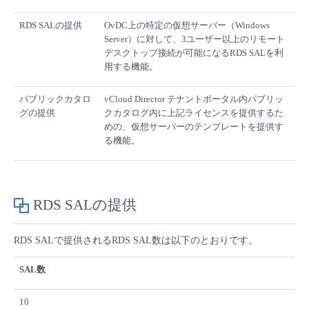
■ セットアップガイド
RDS SALの提供
OvDC上の特定の仮想サーバー（Windows
パートナー
- データと分析
管理機能
サポート
IoT
故障/メンテナンス履歴
Server）に対して、3ユーザー以上のリモート
- 新規お申し込み方法
デスクトップ接続が可能になるRDS SALを利
販売パートナー向けプログラム
用する機能。
トレーニング/操作動画
- IoT
すべてのメニューを見る
管理機能
モニタリング/監査
メンテナンス予定
- 初期設定・確認
パブリックカタロ
vCloud Director テナントポータル内パブリッ
協業パートナー
脱炭素化
- マルチクラウド利用
グの提供
クカタログ内に上記ライセンスを提供するた
すべてのメニューを見る
サポート
定期メンテナンス
- ユーザー機能の管理
めの、仮想サーバーのテンプレートを提供す
る機能。
- リモートワーク
すべてのメニューを見る
- 登録情報の管理
- ITインフラストラクチャー
- APIリファレンス
RDS SALの提供
- その他
RDS SALで提供されるRDS SAL数は以下のとおりです。
■ 基本構築ガイド
SAL数
- クラウド / サーバー
10