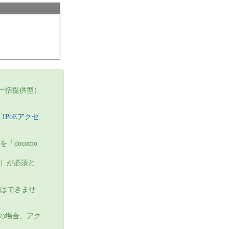
線一括提供型）
「
IPoEアクセ
docomo
）が必須と
みはできませ
みの場合、アク