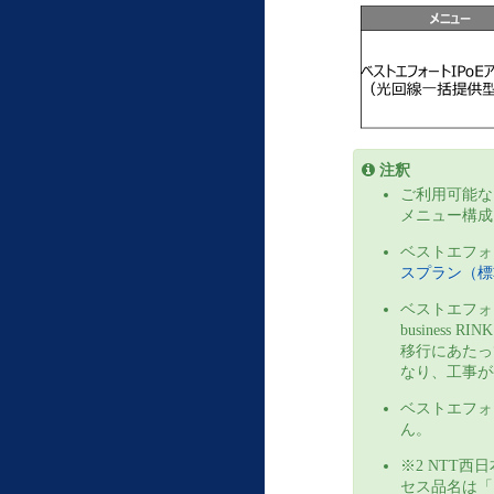
注釈
ご利用可能なフ
メニュー構成
ベストエフォ
スプラン（標準
ベストエフォ
busines
移行にあたっ
なり、工事が
ベストエフォ
ん。
※2 NTT
セス品名は「