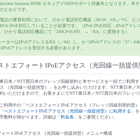
ocomo business RINK セキュアドWANサポート対象外となります。
のとおりです。
電話の重畳利用において、ひかり電話対応機器（HGW、OG／VG、ビ
IPv6 IPoE対応していることが必要です。（IPv6 IPoE対応：IPv6アド
、ひかり電話対応機器にて「DHCPv6-PD」→「RA」に変換する）
KルーターはIPv6アドレスをRA（／64）し、かつIPv6アドレスの「57～64b
のIPv6アドレスを受信する必要があります。
ストエフォートIPoEアクセス（光回線一括提供
T東日本／NTT西日本のフレッツ回線契約と本サービスを一括でご利用
セス （光回線一括提供型）」をお申し込みいただけます。NTT東日本／N
約いただけますので、お客さまにてNTT東日本／NTT西日本のフレッ
ご利用中の「ベストエフォートIPoEアクセス（フレッツ回線別契約型
「
ベストエフォートIPoEアクセス（光回線一括提供型）に転用する
」を
手数料が掛かります。詳細は「
料金表
」をご参照ください。
ストエフォートIPoEアクセス （光回線一括提供型）メニュー構成