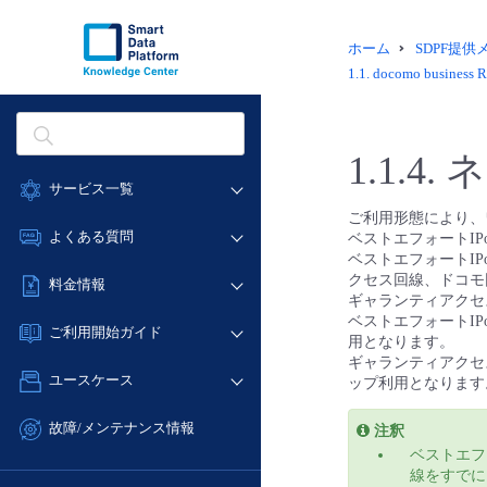
ホーム
SDPF提
1.1.
docomo busin
1.1.4.
ネ
サービス一覧
ご利用形態により、
データ利活用
よくある質問
ベストエフォートI
ベストエフォートI
クラウド/サーバー
データ利活用
クセス回線、ドコモ
料金情報
ネットワーク
ギャランティアクセ
クラウド/サーバー
ベストエフォートI
料金シミュレーター
IoT
ご利用開始ガイド
ネットワーク
用となります。
データ利活用
モニタリング/監査
ギャランティアクセ
■ 管理機能
IoT
ユースケース
ップ利用となります
クラウド/サーバー
サポート
- 管理機能
モニタリング/監査
- バックアップ
ネットワーク
管理機能
故障/メンテナンス情報
注釈
サポート
- セキュリティ・監査
■ セットアップガイド
ベストエフ
IoT
すべてのメニューを見る
サービス稼働状況
管理機能
線をすでに
- データと分析
- 新規お申し込み方法