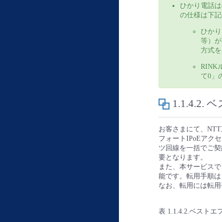
ひかり電話はd
の仕様は下記
ひかり
等）が
方式を
RIN
て0」
1.1.4.2.
ベ
お客さまにて、NT
フォートIPoEアク
ツ回線を一括でご契
要となります。
また、本サービスで
能です。転用手順は
なお、転用には転用
表 1.1.4.2.ベ