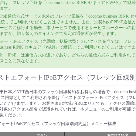
は、フレッツ回線を「docomo business RINK セキュアドWAN」で
ます。
PoE通信方式サービス以外のフレッツ回線を「docomo business RINK 
継続してご利用いただくことはできません。また、別契約のPPPoE通信
ービスに移行する場合、本サービスで使用するサービスルーターへの切
ますが、切り替えのタイミングで所定の通信断が発生します。
ォートIPoEアクセス（光回線一括提供型）のアクセス充当では、フレ
o business RINK セキュアドWAN」で継続してご利用いただくことはでき
E」と「IPoE」は通信方式の違いであり、どちらの通信方式をご利用され
スごとに異なります。
ストエフォートIPoEアクセス（フレッツ回線
日本／NTT西日本のフレッツ回線契約をお持ちの場合で、docomo busines
クセス回線としてご利用される際は「ベストエフォートIPoEアクセス（フ
いただけます。また、お客さまの地域がIRUエリアでも、アクセス回線I
供対象のアクセス品名で認識されていれば、本メニューのご利用が可能で
確認ください。
ストエフォートIPoEアクセス（フレッツ回線別契約型）メニュー構成