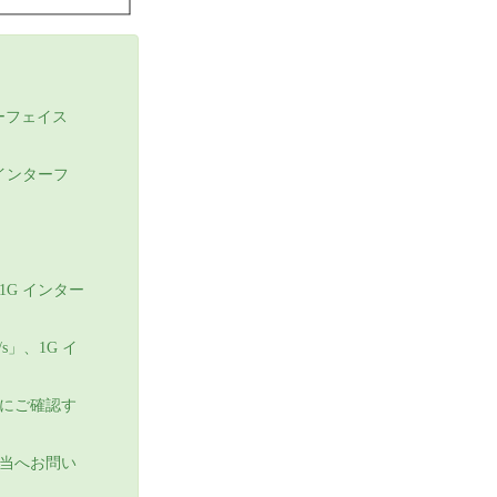
ターフェイス
 インターフ
、1G インター
s」、1G イ
にご確認す
当へお問い