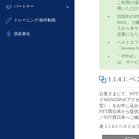
モニタリング/監査
ご利用の場合
故障/メンテナンス履歴
すべてのメニューを見る
パートナー
- IoT
- 初期設定・確認
用いただけ
サポート
メンテナンス予定
- マルチクラウド利用
- ユーザー機能の管理
別契約のPP
販売パートナー向けプログラム
すべてのメニューを見る
トレーニング/操作動画
WAN」で
定期メンテナンス
- リモートワーク
- 登録情報の管理
協業パートナー
スから本サ
- ITインフラストラクチャー
脱炭素化
- APIリファレンス
必要になり
- その他
ベストエフ
■ 基本構築ガイド
「docom
「PPPo
- クラウド / サーバー
は、サービ
- Flexible InterConnect
- Flexible Remote Access
1.1.4.1.
ベ
- vUTM2
お客さまにて、NTT東
ドWANのIPoEア
型）」をお申し込み
NTT西日本から提
／NTT西日本へご
表 1.1.4.1.ベ