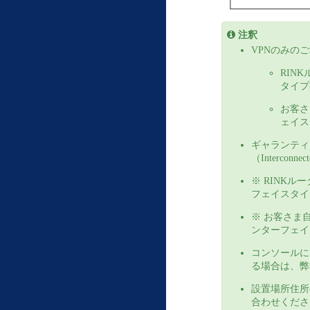
注釈
VPNのみの
RIN
タイプ
お客さ
ェイス
ギャランティ
（Interc
※ RINKルー
フェイスタイプの
※ お客さま自営
ンターフェイス
コンソールに
る場合は、弊
設置場所住所
合わせくださ