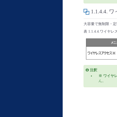
1.1.4.4.
ワ
大容量で無制限・定
表 1.1.4.4.ワ
注釈
※ ワイヤ
ん。