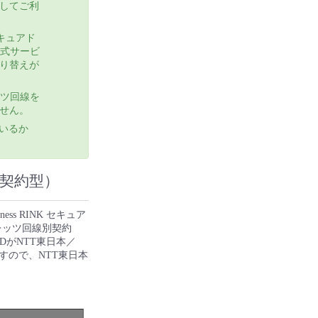
継続してご利
セキュアド
方式サービ
り替えが
ッツ回線を
ません。
ているか
別契約型）
s RINK セキュア
レッツ回線別契約
DがNTT東日本／
すので、NTT東日本