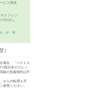
本サービス環境
ジネスフォン
レスの払出し
it」が「全
型）
する場合、「ベストエ
TT西日本のフレッ
ツ回線の別途契約は不
）」からの転用も可
ご参照ください。