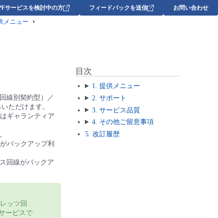
DPFサービスを検討中の方
フィードバックを送信
お問い合わせ
供メニュー
目次
1. 提供メニュー
ツ回線別契約型）／
2. サポート
みいただけます。
3. サービス品質
たはギャランティア
4. その他ご留意事項
5. 改訂履歴
。
線がバックアップ利
セス回線がバックア
フレッツ回
式サービスで