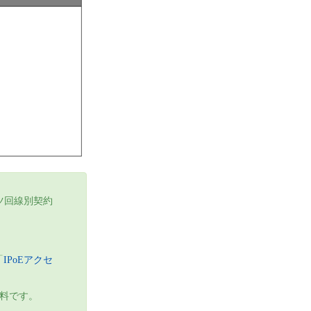
ッツ回線別契約
「
IPoEアクセ
無料です。