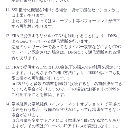
削除作業を行わないでください。
SSL復号化機能を利用する場合、復号可能なセッション数に
は上限があります。
また、設計によってはスループット等パフォーマンスが低下
する可能性があります。
FRAで提供するリゾルバDNSを利用することにより、DNSに
よるC&Cサーバーへの通信遮断を行います。
悪意のないサーバーであってもサイバー攻撃などによりC&C
サーバーと認定された場合は、DNSにより通信遮断される場
合があります。
FRAで提供するDNSは1,000台以下の端末での利用を想定して
います。（お客さまのご利用方法により、1000台以下でも制
限に掛かる可能性があります。)
IoT製品など多数の端末を同時に接続すると、名前解決ができ
なくなる場合がありますので、その場合はお客さまのDNSを
ご利用することを推奨します。
帯域確保と帯域確保（インターネットオプション）で帯域の
増速を行う場合、設備の収容状況によっては増速ができない
場合があります。
収容設備を変更することにより増速が可能になる場合があり
ますが、その際はグローバルIPアドレスが変更になります。