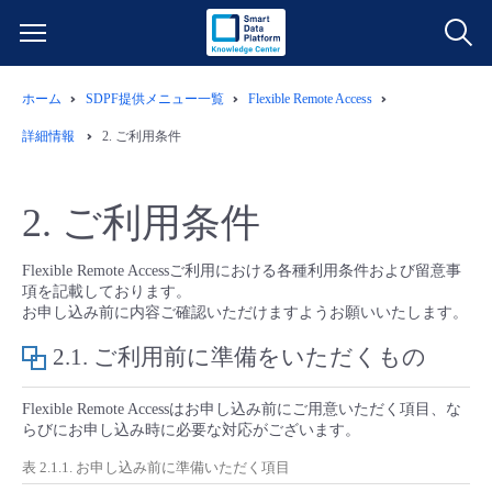
ホーム
SDPF提供メニュー一覧
Flexible Remote Access
サービス一覧
詳細情報
2.
ご利用条件
データ利活用
よくある質問
2.
ご利用条件
クラウド/サーバー
データ利活用
料金情報
Flexible Remote Accessご利用における各種利用条件および留意事
項を記載しております。
ネットワーク
クラウド/サーバー
料金シミュレーター
ご利用開始ガイド
お申し込み前に内容ご確認いただけますようお願いいたします。
2.1.
ご利用前に準備をいただくもの
■ 管理機能
IoT
ネットワーク
データ利活用
ユースケース
Flexible Remote Accessはお申し込み前にご用意いただく項目、な
- 管理機能
- バックアップ
モニタリング/監査
IoT
クラウド/サーバー
故障/メンテナンス情報
らびにお申し込み時に必要な対応がございます。
表 2.1.1. お申し込み前に準備いただく項目
- セキュリティ・監査
サポート
モニタリング/監査
ネットワーク
サービス稼働状況