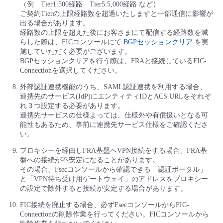
（例 Tier1:500経路 Tier5:5,000経路 など）
ご契約Tierの上限経路数を超過いたしますと一部通信に影響が
出る場合があります。
経路数の上限を超えた後にお客さまにて配信する経路数を減
らした際は、FICコンソールにて
BGPセッションクリア
を実
施していただく必要がございます。
BGPセッションクリアを行う際は、FRAと接続しているFIC-
Connectionを選択してください。
外部認証連携機能のうち、SAML認証連携を利用する場合、
連携先のサービス(IdP)にエンティティIDとACS URLをそれぞ
れ３つ設定する必要があります。
連携先サービスの仕様よっては、仕様外や有償扱いとなる可
能性もあるため、事前に連携先サービス仕様をご確認くださ
い。
プロキシーを経由しFRA基盤へVPN接続をする場合、FRA基
盤への接続が不安定になることがあります。
その場合、Fsecコンソールから確認できる「認証ポータル」
と「VPN待ち受け用ゲートウェイ」のアドレスをプロキシー
の設定で除外すると接続が安定する場合があります。
FIC接続を廃止する場合、必ずFsecコンソールからFIC-
Connectionの削除作業を行ってください。FICコンソールから