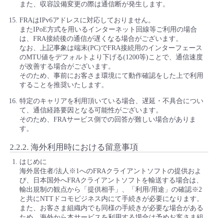
また、収容設備変更の際は通信断が発生します。
FRAはIPv6アドレスに対応しておりません。
またIPoE方式を用いるインターネット回線等ご利用の場合
は、FRA接続後の通信が遅くなる場合がございます。
なお、上記事象は端末(PC)でFRA接続用のインターフェース
のMTU値をデフォルトより下げる(1200等)ことで、通信速度
が改善する場合がございます。
そのため、事前にお客さま環境にて動作確認をした上で利用
することを推奨いたします。
特定のキャリアを利用頂いている場合、遅延・不具合につい
て、通信経路要因となる可能性がございます。
そのため、FRAサービス側での回答が難しい場合がありま
す。
2.2.2.
海外利用時における留意事項
はじめに
海外居住者/法人※1へのFRAクライアントソフトの提供およ
び、日本国外へFRAクライアントソフトを輸送する場合は、
輸出規制の観点から「提供相手」、「利用/用途」の確認※2
と共にNTTドコモビジネス内にて手続きが必要になります。
また、お客さま組織内でも同様の手続きが必要な場合がある
ため、海外から本サービスを利用する場合は予めお客さま組