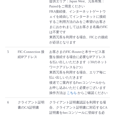
提供エリア：Japan West、冗長有無：
Pairedをご用意ください
FRA接続後、インターネットゲートウ
ェイを経由してインターネットに接続
するご利用方法のみをご希望のお客さ
まにおかれましてはお客さま名義のFIC
は不要です
東西冗長を利用する場合、FICとの接続
が必須となります
5
FIC-Connection 接
お客さまのFIC-Routerと本サービス基
続IPアドレス
盤を接続する場合に必要なIPアドレス
を払い出しいただきます（/30のネット
ワークアドレスを2つ）
東西冗長を利用する場合、エリア毎に
払い出しいただきます
後述でご案内するFsecコンソールから
お申し込みいただく必要がございます
操作方法は
こちら
からご確認ください
6
クライアント証明
クライアント証明書認証を利用する場
書のCA証明書
合、クライアント証明書に対応するCA
証明書をfsecコンソールに登録する必