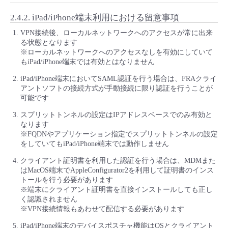
2.4.2.
iPad/iPhone端末利用における留意事項
VPN接続後、ローカルネットワークへのアクセスが常に出来
る状態となります
※ローカルネットワークへのアクセスなしを有効にしていて
もiPad/iPhone端末では有効とはなりません
iPad/iPhone端末においてSAML認証を行う場合は、FRAクライ
アントソフトの接続方式が手動接続に限り認証を行うことが
可能です
スプリットトンネルの設定はIPアドレスベースでのみ有効と
なります
※FQDNやアプリケーション指定でスプリットトンネルの設定
をしていてもiPad/iPhone端末では動作しません
クライアント証明書を利用した認証を行う場合は、MDMまた
はMacOS端末でAppleConfigurator2を利用して証明書のインス
トールを行う必要があります
※端末にクライアント証明書を直接インストールしても正し
く認識されません
※VPN接続情報もあわせて配信する必要があります
iPad/iPhone端末のデバイスポスチャ機能はOSとクライアント