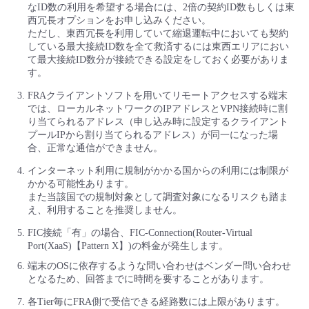
なID数の利用を希望する場合には、2倍の契約ID数もしくは東
西冗長オプションをお申し込みください。
ただし、東西冗長を利用していて縮退運転中においても契約
している最大接続ID数を全て救済するには東西エリアにおい
て最大接続ID数分が接続できる設定をしておく必要がありま
す。
FRAクライアントソフトを用いてリモートアクセスする端末
では、ローカルネットワークのIPアドレスとVPN接続時に割
り当てられるアドレス（申し込み時に設定するクライアント
プールIPから割り当てられるアドレス）が同一になった場
合、正常な通信ができません。
インターネット利用に規制がかかる国からの利用には制限が
かかる可能性あります。
また当該国での規制対象として調査対象になるリスクも踏ま
え、利用することを推奨しません。
FIC接続「有」の場合、FIC-Connection(Router-Virtual
Port(XaaS)【Pattern X】)の料金が発生します。
端末のOSに依存するような問い合わせはベンダー問い合わせ
となるため、回答までに時間を要することがあります。
各Tier毎にFRA側で受信できる経路数には上限があります。