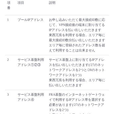
■ セットアップガイド
項
項目
説明
番
パートナー
- データと分析
管理機能
サポート
IoT
故障/メンテナンス履歴
- 新規お申し込み方法
1
プールIPアドレス
お申し込みいただく最大接続ID数に応
販売パートナー向けプログラム
じて、VPN接続後の端末に割り当てる
トレーニング/操作動画
- IoT
すべてのメニューを見る
管理機能
モニタリング/監査
メンテナンス予定
IPアドレスを払い出しいただきます
- 初期設定・確認
東西冗長を利用する場合、エリア毎に
協業パートナー
最大接続ID数分払い出しいただきます
脱炭素化
- マルチクラウド利用
すべてのメニューを見る
サポート
定期メンテナンス
- ユーザー機能の管理
エリア毎に登録されたアドレス数を超
えて利用することは出来ません
- リモートワーク
すべてのメニューを見る
- 登録情報の管理
2
サービス基盤利用
サービス基盤上に割り当てるIPアドレ
アドレス①②③
スを払い出しいただきます(/27のネッ
- ITインフラストラクチャー
トワークアドレスを2つと/28のネット
- APIリファレンス
ワークアドレスを1つ)
東西冗長を利用する場合、エリア毎に
- その他
払い出しいただきます
■ 基本構築ガイド
3
サービス基盤利用
FRA基盤のインターネットゲートウェ
アドレス④
イで利用するIPアドレス帯を選択する
必要があります(/27のネットワークア
- クラウド / サーバー
ドレスを2つ)