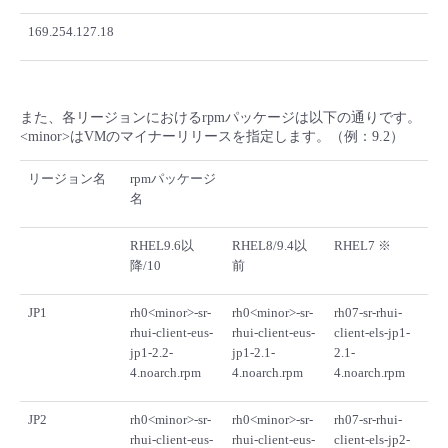
169.254.127.18
また、各リージョンにおけるrpmパッケージは以下の通りです。
<minor>はVMのマイナーリリースを指定します。（例：9.2）
リージョン名
rpmパッケージ
名
RHEL9.6以
RHEL8/9.4以
RHEL7 ※
降/10
前
JP1
rh0<minor>-sr-
rh0<minor>-sr-
rh07-sr-rhui-
rhui-client-eus-
rhui-client-eus-
client-els-jp1-
jp1-2.2-
jp1-2.1-
2.1-
4.noarch.rpm
4.noarch.rpm
4.noarch.rpm
JP2
rh0<minor>-sr-
rh0<minor>-sr-
rh07-sr-rhui-
rhui-client-eus-
rhui-client-eus-
client-els-jp2-