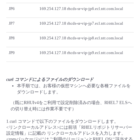
JP6
169.254.127.18 rhcds-sr-vip-jp6.ecl.ntt.com.local
JP7
169.254.127.18 rhcds-sr-vip-jp7.ecl.ntt.com.local
JP8
169.254.127.18 rhcds-sr-vip-jp8.ecl.ntt.com.local
JP9
169.254.127.18 rhcds-sr-vip-jp9.ecl.ntt.com.local
curl コマンドによるファイルのダウンロード
本手順では、お客様の仮想マシンへ必要な各種ファイルを
ダウンロードします。
（既にRHUIv4をご利用で設定削除済みの場合、RHEL7 ELSへ
の切り替え時には作業不要です）
1.curl コマンドで以下のファイルをダウンロードします。
<リンクローカルアドレス>には前項「RHELリポジトリサーバー
設定情報」に記載の リンクローカルアドレスを入力します。
<rpmパッケージ>にはご利用のリージョンとRHEL OSに該当する