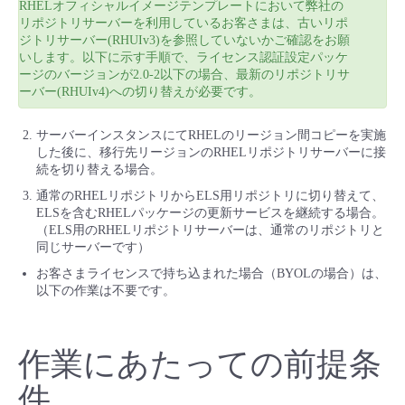
RHELオフィシャルイメージテンプレートにおいて弊社の
■ セットアップガイド
リポジトリサーバーを利用しているお客さまは、古いリポ
パートナー
ジトリサーバー(RHUIv3)を参照していないかご確認をお願
- データと分析
管理機能
サポート
IoT
故障/メンテナンス履歴
いします。以下に示す手順で、ライセンス認証設定パッケ
- 新規お申し込み方法
ージのバージョンが2.0-2以下の場合、最新のリポジトリサ
販売パートナー向けプログラム
トレーニング/操作動画
ーバー(RHUIv4)への切り替えが必要です。
- IoT
すべてのメニューを見る
管理機能
モニタリング/監査
メンテナンス予定
- 初期設定・確認
サーバーインスタンスにてRHELのリージョン間コピーを実施
協業パートナー
脱炭素化
- マルチクラウド利用
した後に、移行先リージョンのRHELリポジトリサーバーに接
すべてのメニューを見る
サポート
定期メンテナンス
- ユーザー機能の管理
続を切り替える場合。
- リモートワーク
通常のRHELリポジトリからELS用リポジトリに切り替えて、
すべてのメニューを見る
- 登録情報の管理
ELSを含むRHELパッケージの更新サービスを継続する場合。
（ELS用のRHELリポジトリサーバーは、通常のリポジトリと
- ITインフラストラクチャー
同じサーバーです）
- APIリファレンス
お客さまライセンスで持ち込まれた場合（BYOLの場合）は、
以下の作業は不要です。
- その他
■ 基本構築ガイド
作業にあたっての前提条
- クラウド / サーバー
件