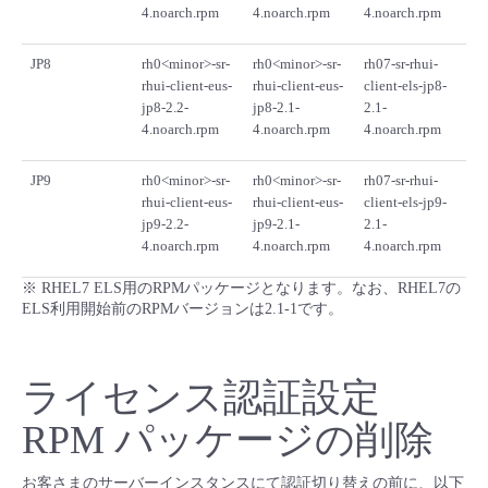
4.noarch.rpm
4.noarch.rpm
4.noarch.rpm
JP8
rh0<minor>-sr-
rh0<minor>-sr-
rh07-sr-rhui-
rhui-client-eus-
rhui-client-eus-
client-els-jp8-
jp8-2.2-
jp8-2.1-
2.1-
4.noarch.rpm
4.noarch.rpm
4.noarch.rpm
JP9
rh0<minor>-sr-
rh0<minor>-sr-
rh07-sr-rhui-
rhui-client-eus-
rhui-client-eus-
client-els-jp9-
jp9-2.2-
jp9-2.1-
2.1-
4.noarch.rpm
4.noarch.rpm
4.noarch.rpm
※ RHEL7 ELS用のRPMパッケージとなります。なお、RHEL7の
ELS利用開始前のRPMバージョンは2.1-1です。
ライセンス認証設定
RPM パッケージの削除
お客さまのサーバーインスタンスにて認証切り替えの前に、以下