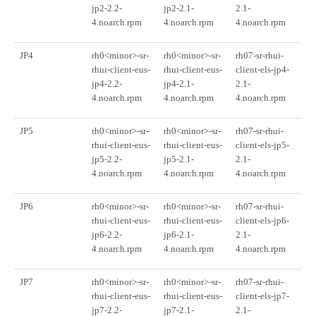
jp2-2.2-
jp2-2.1-
2.1-
4.noarch.rpm
4.noarch.rpm
4.noarch.rpm
JP4
rh0<minor>-sr-
rh0<minor>-sr-
rh07-sr-rhui-
rhui-client-eus-
rhui-client-eus-
client-els-jp4-
jp4-2.2-
jp4-2.1-
2.1-
4.noarch.rpm
4.noarch.rpm
4.noarch.rpm
JP5
rh0<minor>-sr-
rh0<minor>-sr-
rh07-sr-rhui-
rhui-client-eus-
rhui-client-eus-
client-els-jp5-
jp5-2.2-
jp5-2.1-
2.1-
4.noarch.rpm
4.noarch.rpm
4.noarch.rpm
JP6
rh0<minor>-sr-
rh0<minor>-sr-
rh07-sr-rhui-
rhui-client-eus-
rhui-client-eus-
client-els-jp6-
jp6-2.2-
jp6-2.1-
2.1-
4.noarch.rpm
4.noarch.rpm
4.noarch.rpm
JP7
rh0<minor>-sr-
rh0<minor>-sr-
rh07-sr-rhui-
rhui-client-eus-
rhui-client-eus-
client-els-jp7-
jp7-2.2-
jp7-2.1-
2.1-