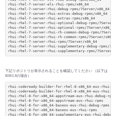
rhui-rhel-7-server-els-rhui-rpms/x86_64

rhui-rhel-7-server-rhui-debug-rpms/7Server/x86_64

rhui-rhel-7-server-rhui-extras-debug-rpms/x86_64

rhui-rhel-7-server-rhui-extras-rpms/x86_64

rhui-rhel-7-server-rhui-optional-debug-rpms/7Server/x
rhui-rhel-7-server-rhui-optional-rpms/7Server/x86_64

rhui-rhel-7-server-rhui-rh-common-debug-rpms/7Server/
rhui-rhel-7-server-rhui-rh-common-rpms/7Server/x86_64
rhui-rhel-7-server-rhui-rpms/7Server/x86_64

rhui-rhel-7-server-rhui-supplementary-debug-rpms/7Ser
下記リポジトリが表示されることを確認してください （以下は
RHEL8の場合）
rhui-codeready-builder-for-rhel-8-x86_64-eus-rhui-deb
rhui-codeready-builder-for-rhel-8-x86_64-eus-rhui-rpm
rhui-rhel-8-for-x86_64-appstream-eus-rhui-debug-rpms

rhui-rhel-8-for-x86_64-appstream-eus-rhui-rpms

rhui-rhel-8-for-x86_64-baseos-eus-rhui-debug-rpms

rhui-rhel-8-for-x86_64-baseos-eus-rhui-rpms

rhui-rhel-8-for-x86_64-supplementary-eus-rhui-debug-r