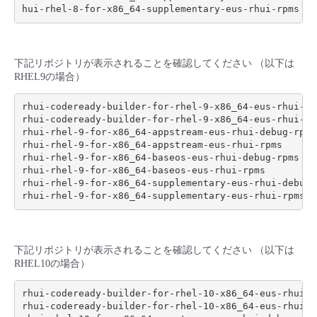
下記リポジトリが表示されることを確認してください （以下は
RHEL9の場合）
rhui-codeready-builder-for-rhel-9-x86_64-eus-rhui-deb
rhui-codeready-builder-for-rhel-9-x86_64-eus-rhui-rpm
rhui-rhel-9-for-x86_64-appstream-eus-rhui-debug-rpms

rhui-rhel-9-for-x86_64-appstream-eus-rhui-rpms

rhui-rhel-9-for-x86_64-baseos-eus-rhui-debug-rpms

rhui-rhel-9-for-x86_64-baseos-eus-rhui-rpms

rhui-rhel-9-for-x86_64-supplementary-eus-rhui-debug-r
下記リポジトリが表示されることを確認してください （以下は
RHEL10の場合）
rhui-codeready-builder-for-rhel-10-x86_64-eus-rhui-de
rhui-codeready-builder-for-rhel-10-x86_64-eus-rhui-rp