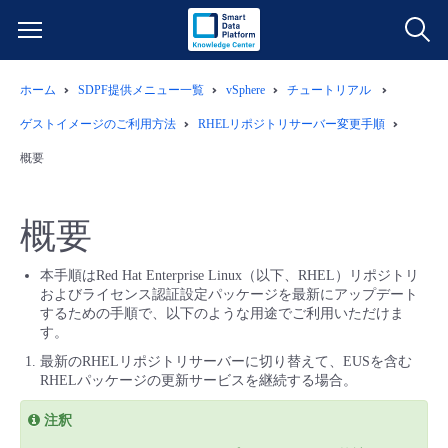
ホーム
SDPF提供メニュー一覧
vSphere
チュートリアル
サービス一覧
ゲストイメージのご利用方法
RHELリポジトリサーバー変更手順
データ利活用
概要
よくある質問
クラウド/サーバー
データ利活用
料金情報
概要
ネットワーク
クラウド/サーバー
料金シミュレーター
ご利用開始ガイド
本手順はRed Hat Enterprise Linux（以下、RHEL）リポジトリ
およびライセンス認証設定パッケージを最新にアップデート
するための手順で、以下のような用途でご利用いただけま
■ 管理機能
IoT
ネットワーク
データ利活用
ユースケース
す。
最新のRHELリポジトリサーバーに切り替えて、EUSを含む
RHELパッケージの更新サービスを継続する場合。
- 管理機能
- バックアップ
モニタリング/監査
IoT
クラウド/サーバー
故障/メンテナンス情報
注釈
- セキュリティ・監査
サポート
モニタリング/監査
ネットワーク
サービス稼働状況