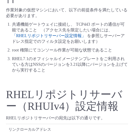
- Flexible InterConnect
作業対象の仮想マシンにおいて、以下の前提条件を満たしている
必要があります。
共通機能ゲートウェイに接続し、 TCP443 ポートの通信が可
- Flexible Remote Access
能であること （アクセス先を限定したい場合には、
「RHELリポジトリサーバー設定情報」
を参照しサーバーア
- vUTM2
ドレス指定でのフィルタ設定をお願いします）
root 権限にてコンソール作業が可能な状態であること
RHEL7.1のオフィシャルイメージテンプレートをご利用され
ている方はNSSのバージョンを3.21以降にバージョンを上げて
から実行すること
RHELリポジトリサーバ
ー（RHUIv4）設定情報
RHELリポジトリサーバーの宛先は以下の通りです。
リンクローカルアドレス