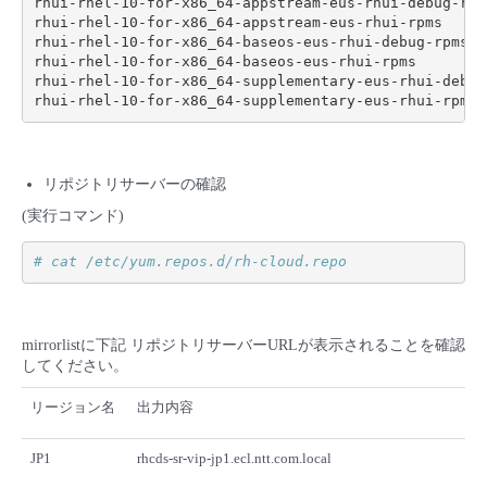
rhui-rhel-10-for-x86_64-appstream-eus-rhui-debug-rpms
rhui-rhel-10-for-x86_64-appstream-eus-rhui-rpms

rhui-rhel-10-for-x86_64-baseos-eus-rhui-debug-rpms

rhui-rhel-10-for-x86_64-baseos-eus-rhui-rpms

rhui-rhel-10-for-x86_64-supplementary-eus-rhui-debug-
リポジトリサーバーの確認
(実行コマンド)
# cat /etc/yum.repos.d/rh-cloud.repo
mirrorlistに下記 リポジトリサーバーURLが表示されることを確認
してください。
リージョン名
出力内容
JP1
rhcds-sr-vip-jp1.ecl.ntt.com.local