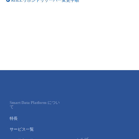
RHELリポジトリサーバー変更手順
Smart Data Platform につい
て
特長
サービス一覧